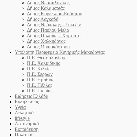
Δήμος Θεσσαλονίκης
Δήμος Καλαμαριάς
Δήμος Κορδελιού-Ευόσμου
Δήμος Λαγκαδά
Δήμος Νεάπολης – Συκεών
Δήμος Παύλου Μελά
Δήμος Πυλαίας – Χορτιάτη
Δήμος Χαλκηδόνος
Δήμος Ωραιοκάστρου
Υπόλοιπη Περιφέρεια Κεντρικής Μακεδονίας
Π.Ε. Θεσσαλονίκης
Π.Ε. Χαλκιδικής
Π.Ε. Κιλκίς
Π.Ε. Σερρών
Π.Ε. Ημαθίας
Π.Ε. Πέλλας
Π.Ε. Πιερίας
Ειδήσεις Ελλάδα
Εκδηλώσεις
Υγεία
Αθλητικά
lifestyle
Αστυνομικά
Εκπαίδευση
Πολιτικά