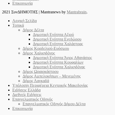
Επικοινωνία
2021 ΣυνΔΗΜΟΤΗΣ
|
Mantranews by
Mantrabrain
.
Αρχική Σελίδα
Τοπικά
Δήμος Δέλτα
Δημοτική Ενότητα Αξιού
Δημοτική Ενότητα Εχεδώρου
Δημοτική Ενότητα Χαλάστρας
Δήμος Κορδελιού-Ευόσμου
Δήμος Χαλκηδόνος
Δημοτική Ενότητα Άγιος Αθανάσιος
Δημοτική Ενότητα Κουφαλίων
Δημοτική Ενότητα Χαλκηδόνας
Δήμος Ωραιοκάστρου
Δήμος Αμπελοκήπων – Μενεμένης
Δήμος Λαγκαδά
Υπόλοιπη Περιφέρεια Κεντρικής Μακεδονίας
Ειδήσεις Ελλάδα
Διεθνείς Ειδήσεις
Επαγγελματικός Οδηγός
Επαγγελματικός Οδηγός Δήμου Δέλτα
Επικοινωνία