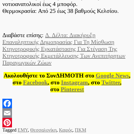
νοτιοανατολικοί έως 4 μποφόρ.
Θερμοκρασία: Από 25 έως 38 βαθμούς Κελσίου.
Διαβάστε επίσης:
Δ. Δέλτα: Διακήρυξη
Επαναληπτικής Δημοπρασίας Για Τη Μίσθωση
Κτηνοτροφικής Εγκατάστασης Για Στέγαση Της
Κτηνοτροφικής Εκμετάλλευσης Των Ανεπιτήρητων
Παραγωγικών Ζώων
Ακολουθήστε το ΣυνΔΗΜΟΤΗ στο
Google News
,
στο
Facebook
, στο
Instagram
, στο
Twitter
,
στο
Pinterest
Facebook
Email
Tagged
ΕΜΥ
,
Θεσσαλονίκη
,
Καιρός
,
ΠΚΜ
Pinterest