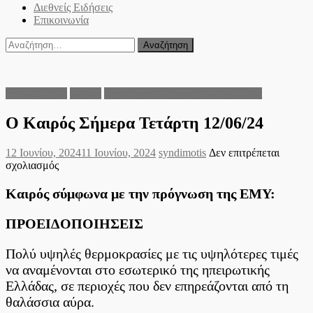
Διεθνείς Ειδήσεις
Επικοινωνία
Αναζήτηση
για:
Θεσσαλονίκη
Καιρός
Περιφέρεια Κεντρικής Μακεδονίας
Ο Καιρός Σήμερα Τετάρτη 12/06/24
Posted
Author
12 Ιουνίου, 2024
11 Ιουνίου, 2024
syndimotis
Δεν επιτρέπεται
on
στο
σχολιασμός
Ο
Καιρός
Καιρός σύμφωνα με την πρόγνωση της ΕΜΥ:
Σήμερα
Τετάρτη
ΠΡΟΕΙΔΟΠΟΙΗΣΕΙΣ
12/06/24
Πολύ υψηλές θερμοκρασίες με τις υψηλότερες τιμές
να αναμένονται στο εσωτερικό της ηπειρωτικής
Ελλάδας, σε περιοχές που δεν επηρεάζονται από τη
θαλάσσια αύρα.