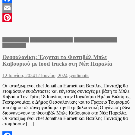
Facebook
Email
Pinterest
Θεσσαλονίκη
Νομός Θεσσαλονίκης
Περιφέρεια Κεντρικής
Μακεδονίας
Θεσσαλονίκη: Έρχεται το Φεστιβάλ Μπλε
Καβουριού με food trucks στη Νέα Παραλία
Posted
Author
12 Ιουνίου, 2024
12 Ιουνίου, 2024
syndimotis
on
Οι καταξιωμένοι chef Jonathan Harnett και Βασίλης Πανταζής θα
ετοιμάσουν ευφάνταστες και εύγεστες συνταγές με βάση το Μπλε
Καβούρι Την Τρίτη 18 Ιουνίου, στην Παγκόσμια Ημέρα Βιώσιμης
Γαστρονομίας, ο Δήμος Θεσσαλονίκης και το Γραφείο Τουρισμού
του δήμου σε συνεργασία με την Περιβαλλοντική Οργάνωση iSea
διοργανώνουν το Φεστιβάλ Μπλε Καβουριού στη Νέα Παραλία.
Οι καταξιωμένοι chef Jonathan Harnett και Βασίλης Πανταζής θα
ετοιμάσουν […]