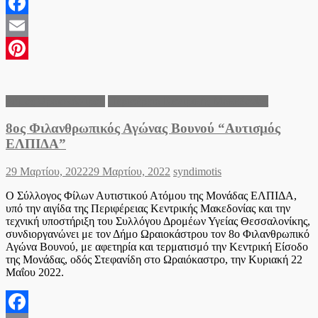
Facebook
Email
Pinterest
Δήμος Ωραιοκάστρου
Περιφέρεια Κεντρικής Μακεδονίας
8ος Φιλανθρωπικός Αγώνας Βουνού “Αυτισμός
ΕΛΠΙΔΑ”
Posted
Author
29 Μαρτίου, 2022
29 Μαρτίου, 2022
syndimotis
on
Ο Σύλλογος Φίλων Αυτιστικού Ατόμου της Μονάδας ΕΛΠΙΔΑ,
υπό την αιγίδα της Περιφέρειας Κεντρικής Μακεδονίας και την
τεχνική υποστήριξη του Συλλόγου Δρομέων Υγείας Θεσσαλονίκης,
συνδιοργανώνει με τον Δήμο Ωραιοκάστρου τον 8ο Φιλανθρωπικό
Αγώνα Βουνού, με αφετηρία και τερματισμό την Κεντρική Είσοδο
της Μονάδας, οδός Στεφανίδη στο Ωραιόκαστρο, την Κυριακή 22
Μαΐου 2022.