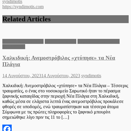
syndimotis
https://syndimotis.com
Related Articles
Νομός Θεσσαλονίκης
Π.Ε. Χαλκιδικής
Περιφέρεια Κεντρικής
Μακεδονίας
Χαλκιδική: Ανεμοστρόβιλος «χτύπησε» τα Νέα
Πλάγια
Posted
Author
14 Αυγούστου, 2023
14 Αυγούστου, 2023
syndimotis
on
Χαλκιδική: Ανεμοστρόβιλος «χτύπησε» τα Νέα Πλάγια – Τέσσερις
τραυματίες, ο ένας στο νοσοκομείο Σαρωτικό ήταν το πέρασμα
ξαφνικής καταιγίδας στην περιοχή Νέα Πλάγια στη Χαλκιδική,
καθώς μέσα σε ελάχιστα λεπτά ένας ανεμοστρόβιλος προκάλεσε
φθορές σε υποδομές, ενώ τραυματίστηκαν και τέσσερα άτομα
Σύμφωνα με τις πρώτες πληροφορίες το ξαφνικό μπουρίνι
σημειώθηκε λίγο πριν τις 11 το […]