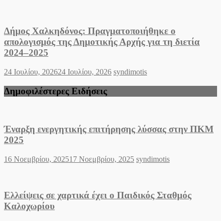
on
Δήμος Χαλκηδόνος: Πραγματοποιήθηκε ο
απολογισμός της Δημοτικής Αρχής για τη διετία
2024–2025
Posted
Author
24 Ιουλίου, 2026
24 Ιουλίου, 2026
syndimotis
on
Δημοφιλέστερες Ειδήσεις
Έναρξη ενεργητικής επιτήρησης λύσσας στην ΠΚΜ
2025
Posted
Author
16 Νοεμβρίου, 2025
17 Νοεμβρίου, 2025
syndimotis
on
Ελλείψεις σε χαρτικά έχει ο Παιδικός Σταθμός
Καλοχωρίου