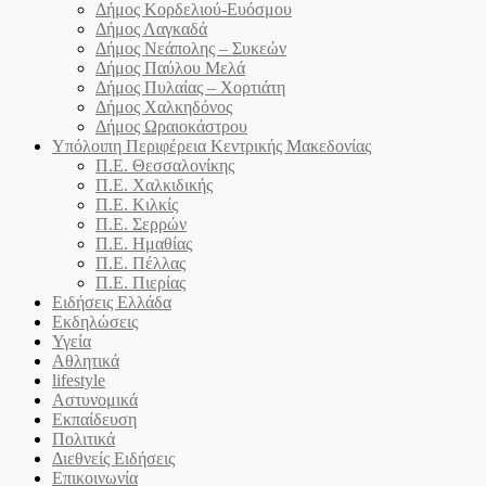
Δήμος Κορδελιού-Ευόσμου
Δήμος Λαγκαδά
Δήμος Νεάπολης – Συκεών
Δήμος Παύλου Μελά
Δήμος Πυλαίας – Χορτιάτη
Δήμος Χαλκηδόνος
Δήμος Ωραιοκάστρου
Υπόλοιπη Περιφέρεια Κεντρικής Μακεδονίας
Π.Ε. Θεσσαλονίκης
Π.Ε. Χαλκιδικής
Π.Ε. Κιλκίς
Π.Ε. Σερρών
Π.Ε. Ημαθίας
Π.Ε. Πέλλας
Π.Ε. Πιερίας
Ειδήσεις Ελλάδα
Εκδηλώσεις
Υγεία
Αθλητικά
lifestyle
Αστυνομικά
Εκπαίδευση
Πολιτικά
Διεθνείς Ειδήσεις
Επικοινωνία