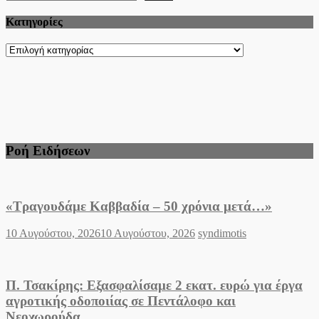
Kατηγορίες
Kατηγορίες
Ροή Ειδήσεων
«Τραγουδάμε Καββαδία – 50 χρόνια μετά…»
Posted
Author
10 Αυγούστου, 2026
10 Αυγούστου, 2026
syndimotis
on
Π. Τσακίρης: Εξασφαλίσαμε 2 εκατ. ευρώ για έργα
αγροτικής οδοποιίας σε Πεντάλοφο και
Νεοχωρούδα