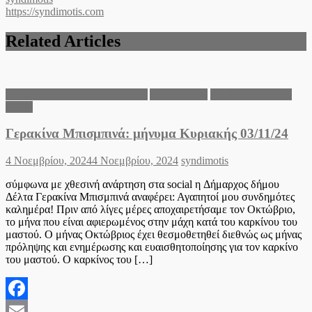
https://syndimotis.com
Related Articles
Ανακοινώσεις του Δήμου Δέλτα
Δήμος Δέλτα
Τοπικά νέα Δήμου
Δέλτα
Γερακίνα Μπισμπινά: μήνυμα Κυριακής 03/11/24
Posted
Author
4 Νοεμβρίου, 2024
4 Νοεμβρίου, 2024
syndimotis
on
σύμφωνα με χθεσινή ανάρτηση στα social η Δήμαρχος δήμου
Δέλτα Γερακίνα Μπισμπινά αναφέρει: Αγαπητοί μου συνδημότες
καλημέρα! Πριν από λίγες μέρες αποχαιρετήσαμε τον Οκτώβριο,
το μήνα που είναι αφιερωμένος στην μάχη κατά του καρκίνου του
μαστού. Ο μήνας Οκτώβριος έχει θεσμοθετηθεί διεθνώς ως μήνας
πρόληψης και ενημέρωσης και ευαισθητοποίησης για τον καρκίνο
του μαστού. Ο καρκίνος του […]
Facebook