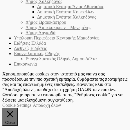
Δήμος Χαλκηδόνος
Δημοτική Ενότητα Άγιος Αθανάσιος
Δημοτική Ενότητα Κουφαλίων
Δημοτική Ενότητα Χαλκηδόνας
Δήμος Ωραιοκάστρου
Δήμος Αμπελοκήπων – Μενεμένης
Δήμος Λαγκαδά
Υπόλοιπη Περιφέρεια Κεντρικής Μακεδονίας
Ειδήσεις Ελλάδα
Διεθνείς Ειδήσεις
Επαγγελματικός Οδηγός
Επαγγελματικός Οδηγός Δήμου Δέλτα
Επικοινωνία
Χρησιμοποιούμε cookies στον ιστότοπό μας για να σας
προσφέρουμε την πιο σχετική εμπειρία, θυμόμαστε τις προτιμήσεις
σας και τις επανειλημμένες επισκέψεις. Κάνοντας κλικ στο
"Αποδοχή όλων", αποδέχεστε τη χρήση ΟΛΩΝ των cookies.
Ωστόσο, μπορείτε να επισκεφθείτε τις "Ρυθμίσεις cookie" για να
δώσετε μια ελεγχόμενη συγκατάθεση.
Cookie Settings
Αποδοχή όλων
Close