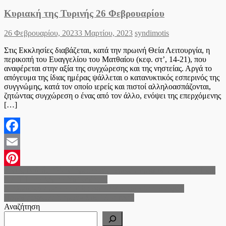
Κυριακή της Τυρινής 26 Φεβρουαρίου
Posted
Author
26 Φεβρουαρίου, 2023
3 Μαρτίου, 2023
syndimotis
on
Στις Εκκλησίες διαβάζεται, κατά την πρωινή Θεία Λειτουργία, η
περικοπή του Ευαγγελίου του Ματθαίου (κεφ. στ’, 14-21), που
αναφέρεται στην αξία της συγχώρεσης και της νηστείας. Αργά το
απόγευμα της ίδιας ημέρας ψάλλεται ο κατανυκτικός εσπερινός της
συγγνώμης, κατά τον οποίο ιερείς και πιστοί αλληλοασπάζονται,
ζητώντας συγχώρεση ο ένας από τον άλλο, ενόψει της επερχόμενης
[…]
Facebook
Email
Πλοήγηση
Ζήσης Βαϊνάς: Ολοκλήρωση εξωτερικών εργασιών στο ΚΕΠ και
Pinterest
ΚΑΠΗ του Δήμου Χαλκηδόνος
άρθρων
Δ. Ωραιοκάστρου: «Φιλίππεια 2024» Και «6ο Φεστιβάλ
Παραδοσιακών Χορών» Στις 13 Ιουνίου
Αναζήτηση