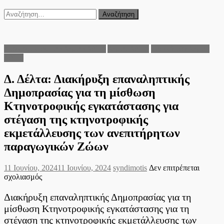
Αναζήτηση
για:
Ανακοινώσεις του Δήμου Δέλτα
Δήμος Δέλτα
Τοπικά νέα Δήμου
Δέλτα
Δ. Δέλτα: Διακήρυξη επαναληπτικής
Δημοπρασίας για τη μίσθωση
Κτηνοτροφικής εγκατάστασης για
στέγαση της κτηνοτροφικής
εκμετάλλευσης των ανεπιτήρητων
παραγωγικών Ζώων
Posted
Author
11 Ιουνίου, 2024
11 Ιουνίου, 2024
syndimotis
Δεν επιτρέπεται
on
στο
σχολιασμός
Δ.
Δέλτα:
Διακήρυξη επαναληπτικής Δημοπρασίας για τη
Διακήρυξη
μίσθωση Κτηνοτροφικής εγκατάστασης για τη
επαναληπτικής
στέγαση της κτηνοτροφικής εκμετάλλευσης των
Δημοπρασίας