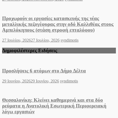
on
Προχωρούν οι εργασίες κατασκευής της νέας
μεταλλικής πεζογέφυρας στην οδό Καλλιθέας στους
Αμπελόκηπους (στάση στροφή επταλόφου)
Posted
Author
27 Ιουλίου, 2026
27 Ιουλίου, 2026
syndimotis
on
Δημοφιλέστερες Ειδήσεις
Προσλήψεις 6 ατόμων στο Δήμο Δέλτα
Posted
Author
29 Ιουνίου, 2026
29 Ιουνίου, 2026
syndimotis
on
Θεσσαλονίκη: Κλείνει καθημερινά και στα δύο
ρεύματα η Ανατολική Εσωτερική Περιφερειακή
λόγω εργασιών