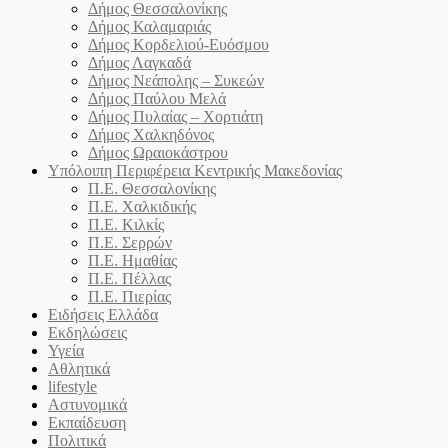
Δήμος Θεσσαλονίκης
Δήμος Καλαμαριάς
Δήμος Κορδελιού-Ευόσμου
Δήμος Λαγκαδά
Δήμος Νεάπολης – Συκεών
Δήμος Παύλου Μελά
Δήμος Πυλαίας – Χορτιάτη
Δήμος Χαλκηδόνος
Δήμος Ωραιοκάστρου
Υπόλοιπη Περιφέρεια Κεντρικής Μακεδονίας
Π.Ε. Θεσσαλονίκης
Π.Ε. Χαλκιδικής
Π.Ε. Κιλκίς
Π.Ε. Σερρών
Π.Ε. Ημαθίας
Π.Ε. Πέλλας
Π.Ε. Πιερίας
Ειδήσεις Ελλάδα
Εκδηλώσεις
Υγεία
Αθλητικά
lifestyle
Αστυνομικά
Εκπαίδευση
Πολιτικά