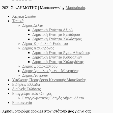
2021 ΣυνΔΗΜΟΤΗΣ
|
Mantranews by
Mantrabrain
.
Αρχική Σελίδα
Τοπικά
Δήμος Δέλτα
Δημοτική Ενότητα Αξιού
Δημοτική Ενότητα Εχεδώρου
Δημοτική Ενότητα Χαλάστρας
Δήμος Κορδελιού-Ευόσμου
Δήμος Χαλκηδόνος
Δημοτική Ενότητα Άγιος Αθανάσιος
Δημοτική Ενότητα Κουφαλίων
Δημοτική Ενότητα Χαλκηδόνας
Δήμος Ωραιοκάστρου
Δήμος Αμπελοκήπων – Μενεμένης
Δήμος Λαγκαδά
Υπόλοιπη Περιφέρεια Κεντρικής Μακεδονίας
Ειδήσεις Ελλάδα
Διεθνείς Ειδήσεις
Επαγγελματικός Οδηγός
Επαγγελματικός Οδηγός Δήμου Δέλτα
Επικοινωνία
Χρησιμοποιούμε cookies στον ιστότοπό μας για να σας