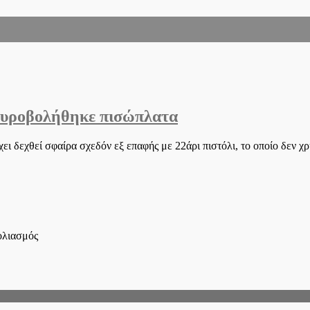
 πυροβολήθηκε πισώπλατα
ει δεχθεί σφαίρα σχεδόν εξ επαφής με 22άρι πιστόλι, το οποίο δεν χ
στο
ολιασμός
Έβρος:
20χρονη
Αφρικανή
η
γυναίκα
που