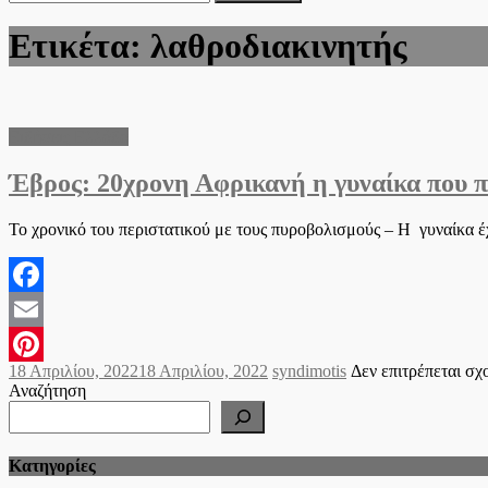
για:
Ετικέτα:
λαθροδιακινητής
Ειδήσεις Ελλάδα
Έβρος: 20χρονη Αφρικανή η γυναίκα που
Το χρονικό του περιστατικού με τους πυροβολισμούς – Η γυναίκα έχ
Facebook
Email
Posted
Author
18 Απριλίου, 2022
18 Απριλίου, 2022
syndimotis
Δεν επιτρέπεται σχ
Pinterest
on
Αναζήτηση
Kατηγορίες