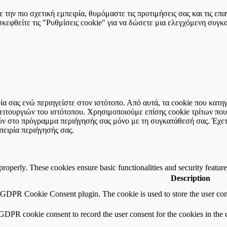
την πιο σχετική εμπειρία, θυμόμαστε τις προτιμήσεις σας και τις ε
εφθείτε τις "Ρυθμίσεις cookie" για να δώσετε μια ελεγχόμενη συγκ
ιρία σας ενώ περιηγείστε στον ιστότοπο. Από αυτά, τα cookie που κα
 λειτουργιών του ιστότοπου. Χρησιμοποιούμε επίσης cookie τρίτων π
ύν στο πρόγραμμα περιήγησής σας μόνο με τη συγκατάθεσή σας. Έχετε
πειρία περιήγησής σας.
 properly. These cookies ensure basic functionalities and security featu
Description
y GDPR Cookie Consent plugin. The cookie is used to store the user cons
 GDPR cookie consent to record the user consent for the cookies in the 