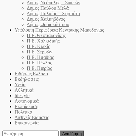
Δήμος Νεάπολης – Συκεών
Δήμος Παύλου Μελά
Δήμος Πυλαίας – Χορτιάτη
Δήμος Χαλκηδόνος
Δήμος Ωραιοκάστρου
Υπόλοιπη Περιφέρεια Κεντρικής Μακεδονίας
Π.Ε. Θεσσαλονίκης
Π.Ε. Χαλκιδικής
Π.Ε. Κιλκίς
Π.Ε. Σερρών
Π.Ε. Ημαθίας
Π.Ε. Πέλλας
Π.Ε. Πιερίας
Ειδήσεις Ελλάδα
Εκδηλώσεις
Υγεία
Αθλητικά
lifestyle
Αστυνομικά
Εκπαίδευση
Πολιτικά
Διεθνείς Ειδήσεις
Επικοινωνία
Αναζήτηση