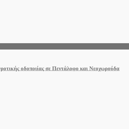
πυροβολήθηκε
πισώπλατα
αγροτικής οδοποιίας σε Πεντάλοφο και Νεοχωρούδα