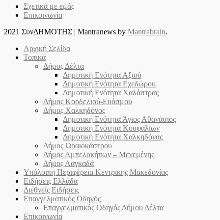
Σχετικά με εμάς
Επικοινωνία
2021 ΣυνΔΗΜΟΤΗΣ
|
Mantranews by
Mantrabrain
.
Αρχική Σελίδα
Τοπικά
Δήμος Δέλτα
Δημοτική Ενότητα Αξιού
Δημοτική Ενότητα Εχεδώρου
Δημοτική Ενότητα Χαλάστρας
Δήμος Κορδελιού-Ευόσμου
Δήμος Χαλκηδόνος
Δημοτική Ενότητα Άγιος Αθανάσιος
Δημοτική Ενότητα Κουφαλίων
Δημοτική Ενότητα Χαλκηδόνας
Δήμος Ωραιοκάστρου
Δήμος Αμπελοκήπων – Μενεμένης
Δήμος Λαγκαδά
Υπόλοιπη Περιφέρεια Κεντρικής Μακεδονίας
Ειδήσεις Ελλάδα
Διεθνείς Ειδήσεις
Επαγγελματικός Οδηγός
Επαγγελματικός Οδηγός Δήμου Δέλτα
Επικοινωνία