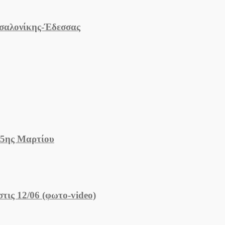
σαλονίκης-Έδεσσας
25ης Μαρτίου
τις 12/06 (φωτο-video)