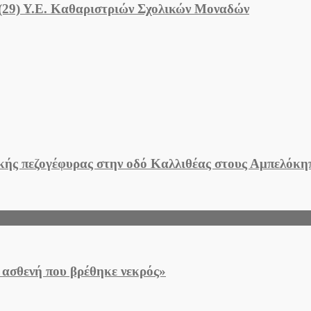
 (29) Υ.Ε. Καθαριστριών Σχολικών Μοναδών
ικής πεζογέφυρας στην οδό Καλλιθέας στους Αμπελόκ
 ασθενή που βρέθηκε νεκρός»