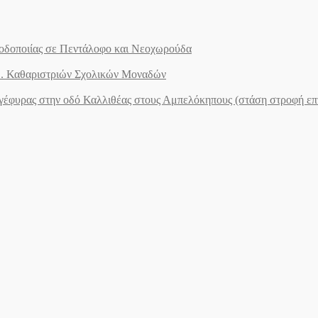
ς οδοποιίας σε Πεντάλοφο και Νεοχωρούδα
.Ε. Καθαριστριών Σχολικών Μοναδών
ογέφυρας στην οδό Καλλιθέας στους Αμπελόκηπους (στάση στροφή ε