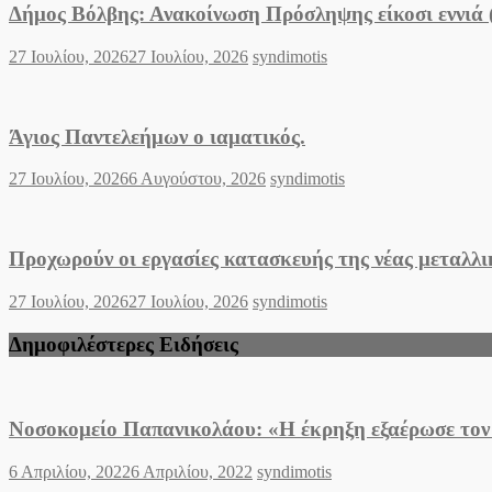
Δήμος Βόλβης: Ανακοίνωση Πρόσληψης είκοσι εννιά
Posted
Author
27 Ιουλίου, 2026
27 Ιουλίου, 2026
syndimotis
on
Άγιος Παντελεήμων o ιαματικός.
Posted
Author
27 Ιουλίου, 2026
6 Αυγούστου, 2026
syndimotis
on
Προχωρούν οι εργασίες κατασκευής της νέας μεταλλ
Posted
Author
27 Ιουλίου, 2026
27 Ιουλίου, 2026
syndimotis
on
Δημοφιλέστερες Ειδήσεις
Νοσοκομείο Παπανικολάου: «Η έκρηξη εξαέρωσε τον
Posted
Author
6 Απριλίου, 2022
6 Απριλίου, 2022
syndimotis
on