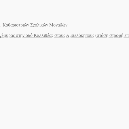
.Ε. Καθαριστριών Σχολικών Μοναδών
ογέφυρας στην οδό Καλλιθέας στους Αμπελόκηπους (στάση στροφή ε