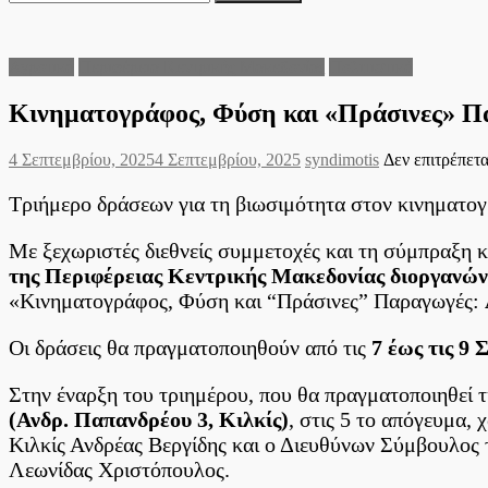
για:
Αγροτικά
Περιφέρεια Κεντρικής Μακεδονίας
Πολιτιστικά
Κινηματογράφος, Φύση και «Πράσινες» Πα
Posted
Author
4 Σεπτεμβρίου, 2025
4 Σεπτεμβρίου, 2025
syndimotis
Δεν επιτρέπετ
on
Τριήμερο δράσεων για τη βιωσιμότητα στον κινηματογρ
Με ξεχωριστές διεθνείς συμμετοχές και τη σύμπραξη 
της Περιφέρειας Κεντρικής Μακεδονίας διοργανών
«Κινηματογράφος, Φύση και “Πράσινες” Παραγωγές:
Οι δράσεις θα πραγματοποιηθούν από τις
7 έως τις 9 
Στην έναρξη του τριημέρου, που θα πραγματοποιηθεί 
(Ανδρ. Παπανδρέου 3, Κιλκίς)
, στις 5 το απόγευμα,
Κιλκίς Ανδρέας Βεργίδης και ο Διευθύνων Σύμβουλ
Λεωνίδας Χριστόπουλος.