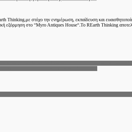
th Thinking,με στόχο την ενημέρωση, εκπαίδευση και ευαισθητοποίηση
ιακή εξόρμηση στο “Myro Antiques House“.Το REarth Thinking αποτε
αι Λυκείων τη νέα σχολική χρονιά 2025 – 2026, από την Αντιπεριφέ
 – Ήχησε το 112, σηκώθηκαν εναέρια μέσα (φωτο)