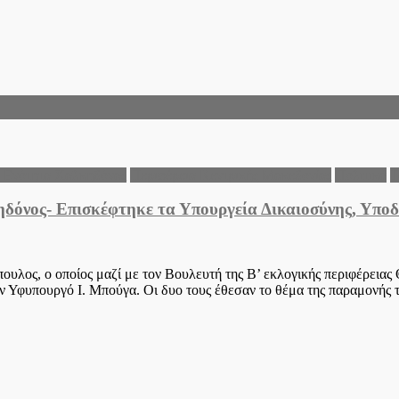
 Ενότητα Χαλκηδόνας
Περιφέρεια Κεντρικής Μακεδονίας
Πολιτικά
Τ
ηδόνος- Επισκέφτηκε τα Υπουργεία Δικαιοσύνης, Υπο
υλος, ο οποίος μαζί με τον Βουλευτή της Β’ εκλογικής περιφέρεια
ν Υφυπουργό Ι. Μπούγα. Οι δυο τους έθεσαν το θέμα της παραμονής