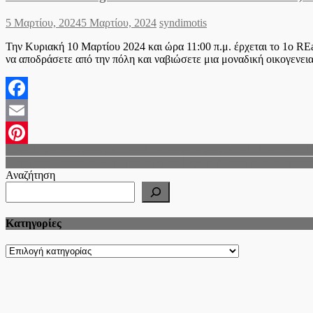
Posted
Author
5 Μαρτίου, 2024
5 Μαρτίου, 2024
syndimotis
on
Την Κυριακή 10 Μαρτίου 2024 και ώρα 11:00 π.μ. έρχεται το 1ο REar
να αποδράσετε από την πόλη και ναβιώσετε μια μοναδική οικογενε
Facebook
Email
Πλοήγηση
Δωρεάν μετακινήσεις με αστικά λεωφορεία για μαθητές Γυμνασίων κ
Pinterest
Τώρα στη Θεσσαλονίκη: Πυρκαγιά σε δασική έκταση στον Χορτιάτη
άρθρων
Αναζήτηση
Kατηγορίες
Kατηγορίες