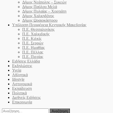
Δήμος Νεάπολης – Συκεών
Δήμος Παύλου Μελά
Δήμος Πυλαίας – Χορτιάτη
Δήμος Χαλκηδόνος
Δήμος Ωραιοκάστρου
Υπόλοιπη Περιφέρεια Κεντρικής Μακεδονίας
Π.Ε. Θεσσαλονίκης
Π.Ε. Χαλκιδικής
Π.Ε. Κιλκίς
Π.Ε. Σερρών
Π.Ε. Ημαθίας
Π.Ε. Πέλλας
Π.Ε. Πιερίας
Ειδήσεις Ελλάδα
Εκδηλώσεις
Υγεία
Αθλητικά
lifestyle
Αστυνομικά
Εκπαίδευση
Πολιτικά
Διεθνείς Ειδήσεις
Επικοινωνία
Αναζήτηση