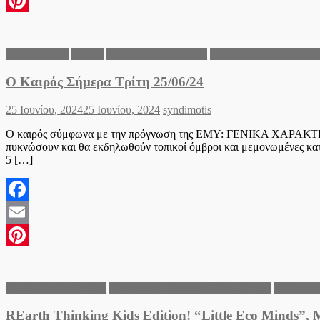
Email
Pinterest
Θεσσαλονίκη
Καιρός
Νομός Θεσσαλονίκης
Περιφέρεια Κεντρικής 
Ο Καιρός Σήμερα Τρίτη 25/06/24
Posted
Author
25 Ιουνίου, 2024
25 Ιουνίου, 2024
syndimotis
on
Ο καιρός σύμφωνα με την πρόγνωση της ΕΜΥ: ΓΕΝΙΚΑ ΧΑΡΑΚΤΗΡΙΣΤ
πυκνώσουν και θα εκδηλωθούν τοπικοί όμβροι και μεμονωμένες καται
5 […]
Facebook
Email
Pinterest
Νομός Θεσσαλονίκης
Περιφέρεια Κεντρικής Μακεδονίας
Πολιτιστι
REarth Thinking Kids Edition! “Little Eco Minds”,