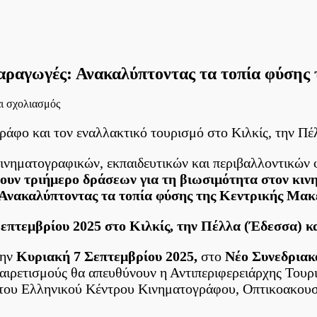
ραγωγές: Ανακαλύπτοντας τα τοπία φύσης 
στο
αι σχολιασμός
Κινηματογράφος,
Φύση
άφο και τον εναλλακτικό τουρισμό στο Κιλκίς, την Πέλ
και
«Πράσινες»
κινηματογραφικών, εκπαιδευτικών και περιβαλλοντικών
Παραγωγές:
ουν τριήμερο δράσεων για τη βιωσιμότητα στον κιν
Ανακαλύπτοντας
τα
Ανακαλύπτοντας τα τοπία φύσης της Κεντρικής Μακ
τοπία
φύσης
Σεπτεμβρίου 2025 στο Κιλκίς, την Πέλλα (Έδεσσα) κα
της
Κεντρικής
την
Κυριακή 7 Σεπτεμβρίου 2025,
στο
Νέο Συνεδριακ
Μακεδονίας
 χαιρετισμούς θα απευθύνουν η Αντιπεριφερειάρχης Του
ος του Ελληνικού Κέντρου Κινηματογράφου, Οπτικοακ