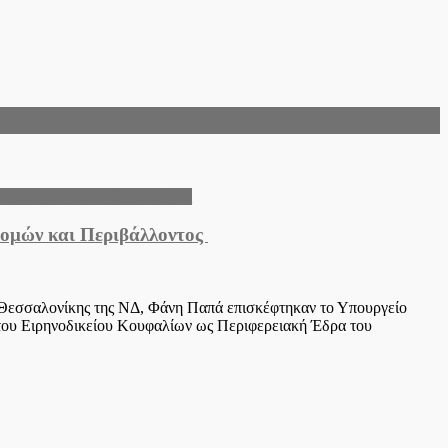
οπικά νέα Δήμου Χαλκηδόνος
δομών και Περιβάλλοντος
ς Θεσσαλονίκης της ΝΔ, Φάνη Παπά επισκέφτηκαν το Υπουργείο
 του Ειρηνοδικείου Κουφαλίων ως Περιφερειακή Έδρα του