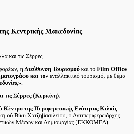
της Κεντρικής Μακεδονίας
λα και τις Σέρρες
 φορέων, η
Διεύθυνση Τουρισμού
και το
Film Office
ηματογράφο και το
ν εναλλακτικό τουρισμό, με θέμα
εδονίας
».
ι τις Σέρρες (Κερκίνη).
ό Κέντρο της Περιφερειακής Ενότητας Κιλκίς
ρισμού Βίκυ Χατζηβασιλείου, ο Αντιπεριφερειάρχης
ουστικών Μέσων και Δημιουργίας (ΕΚΚΟΜΕΔ)