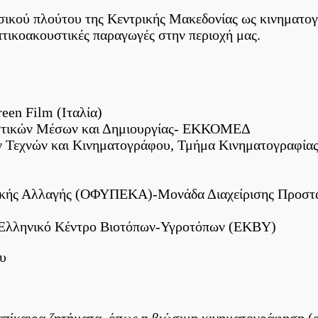
υσικού πλούτου της Κεντρικής Μακεδονίας ως κινηματο
πτικοακουστικές παραγωγές στην περιοχή μας.
een Film (Ιταλία)
υστικών Μέσων και Δημιουργίας- ΕΚΚΟΜΕΔ
ν Τεχνών και Κινηματογράφου, Τμήμα Κινηματογραφία
τικής Αλλαγής (ΟΦΥΠΕΚΑ)-Μονάδα Διαχείρισης Προστ
 Ελληνικό Κέντρο Βιοτόπων-Υγροτόπων (ΕΚΒΥ)
υ
επίκαιρα ζητήματα, όπως η βιώσιμη κινηματογράφηση (g