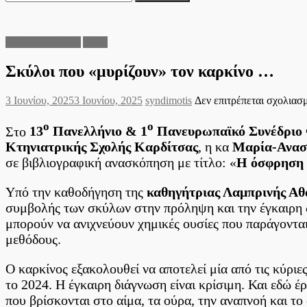
για:
Ειδήσεις Ελλάδα
Υγεία
Σκύλοι που «μυρίζουν» τον καρκίνο …
Posted
Author
3 Ιουνίου, 2025
3 Ιουνίου, 2025
syndimotis
Δεν επιτρέπεται σχολιασ
on
ο
ο
Στο
13
Πανελλήνιο & 1
Πανευρωπαϊκό Συνέδριο 
Κτηνιατρικής Σχολής Καρδίτσας
, η κα
Μαρία-Ανασ
σε βιβλιογραφική ανασκόπηση με τίτλο: «
Η όσφρηση 
Υπό την καθοδήγηση της
καθηγήτριας Λαμπρινής Αθ
συμβολής των σκύλων στην πρόληψη και την έγκαιρη δ
μπορούν να ανιχνεύουν χημικές ουσίες που παράγοντα
μεθόδους.
Ο καρκίνος εξακολουθεί να αποτελεί μία από τις κύρι
το 2024. Η έγκαιρη διάγνωση είναι κρίσιμη. Και εδώ έ
που βρίσκονται στο αίμα, τα ούρα, την αναπνοή και το