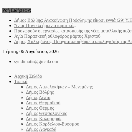
Skip
to
Ροή Ειδήσεων:
content
Δήμος Βόλβης: Ανακοίνωση Πρόσληψης είκοσι εννιά (29) Υ
Άγιος Παντελεήμων o ιαματικός.
Προχωρούν οι εργασίες κατασκευής της νέας μεταλλικής πεζ
Αγία Παρασκευή αθλοφόρος μάρτυς Χριστού.
Δήμος Χαλκηδόνος: Πραγματοποιήθηκε ο απολογισμός της Δημ
Πέμπτη, 06 Αυγούστου, 2026
syndimotis@gmail.com
Αρχική Σελίδα
Τοπικά
Δήμος Αμπελοκήπων – Μενεμένης
Δήμος Βόλβης
Δήμος Δέλτα
Δήμος Θερμαϊκού
Δήμος Θέρμης
Δήμος Θεσσαλονίκης
Δήμος Καλαμαριάς
Δήμος Κορδελιού-Ευόσμου
Δήμος Λαγκαδά