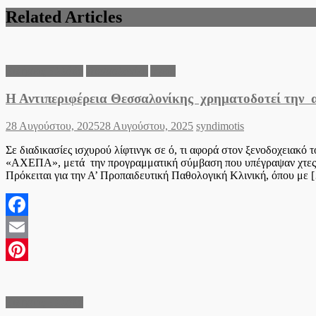
Related Articles
Ειδήσεις Ελλάδα
Θεσσαλονίκη
Υγεία
Η Αντιπεριφέρεια Θεσσαλονίκης χρηματοδοτεί την 
Posted
Author
28 Αυγούστου, 2025
28 Αυγούστου, 2025
syndimotis
on
Σε διαδικασίες ισχυρού λίφτινγκ σε ό, τι αφορά στον ξενοδοχειακό 
«ΑΧΕΠΑ», μετά την προγραμματική σύμβαση που υπέγραψαν χτες, 
Πρόκειται για την Α’ Προπαιδευτική Παθολογική Κλινική, όπου με 
Facebook
Email
Pinterest
Ειδήσεις Ελλάδα