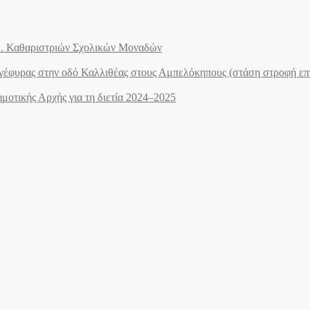
.Ε. Καθαριστριών Σχολικών Μοναδών
ογέφυρας στην οδό Καλλιθέας στους Αμπελόκηπους (στάση στροφή ε
οτικής Αρχής για τη διετία 2024–2025