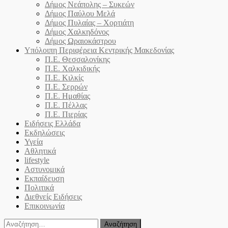
Δήμος Νεάπολης – Συκεών
Δήμος Παύλου Μελά
Δήμος Πυλαίας – Χορτιάτη
Δήμος Χαλκηδόνος
Δήμος Ωραιοκάστρου
Υπόλοιπη Περιφέρεια Κεντρικής Μακεδονίας
Π.Ε. Θεσσαλονίκης
Π.Ε. Χαλκιδικής
Π.Ε. Κιλκίς
Π.Ε. Σερρών
Π.Ε. Ημαθίας
Π.Ε. Πέλλας
Π.Ε. Πιερίας
Ειδήσεις Ελλάδα
Εκδηλώσεις
Υγεία
Αθλητικά
lifestyle
Αστυνομικά
Εκπαίδευση
Πολιτικά
Διεθνείς Ειδήσεις
Επικοινωνία
Αναζήτηση