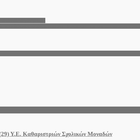
α παραμέληση ανηλίκου
λλήνων Βόρειας Θράκης Λευτέρη Μαργαρίτη με τον Πρόεδρο Δημοκρα
 (29) Υ.Ε. Καθαριστριών Σχολικών Μοναδών