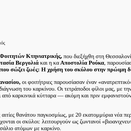
στο
μός
Σκύλοι
που
Φοιτητών Κτηνιατρικής,
που διεξήχθη στη Θεσσαλονίκ
«μυρίζουν»
τασία Βεργολιά
και η κα
Αποστολία Ρούκα
, παρουσία
τον
που σώζει ζωές: Η χρήση του σκύλου στην πρώιμη δ
καρκίνο
…
ανασίου,
οι φοιτήτριες παρουσίασαν έναν «ανατρεπτικ
ιάγνωση του καρκίνου. Οι τετράποδοι φίλοι μας, με τη
ι από καρκινικά κύτταρα — ακόμη και πριν εμφανιστούν
ες αιτίες θανάτου παγκοσμίως, με 20 εκατομμύρια νέα π
ρχονται οι σκύλοι: λειτουργούν ως ζωντανοί «βιοανιχνευ
 σάλιο ατόμων με καρκίνο.