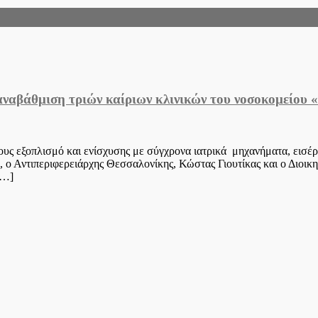
αναβάθμιση τριών καίριων κλινικών του νοσοκομείο
τους εξοπλισμό και ενίσχυσης με σύγχρονα ιατρικά μηχανήματα, εισέρ
ο Αντιπεριφερειάρχης Θεσσαλονίκης, Κώστας Γιουτίκας και ο Διοι
[…]