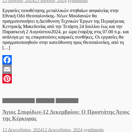
Posted
Author
23 Ιουλίου, 2024
23 Ιουλίου, 2024
syndimotis
on
Εργασίες τοποθέτησης μεταλλικών στηθαίων ασφαλείας στην
Εθνική Οδό Θεσσαλονίκης- Νέων Μουδανιών θα
πραγματοποιήσει η Διεύθυνση Τεχνικών Έργων της Περιφέρειας
Κεντρικής Μακεδονίας από την Τετάρτη 24 Ιουλίου έως και την
Παρασκευή 2 Αυγούστου2024, με ώρα έναρξης στις 07.00 π.μ. και
ανάλογα με τις επικρατούσες καιρικές συνθήκες. Οι εργασίες θα
πραγματοποιηθούν στην κατεύθυνση προς Θεσσαλονίκη, από τη
[…]
Facebook
Email
Pinterest
Ειδήσεις Ελλάδα
Εκκλησία
Πολιτιστικά
Άγιος Σπυρίδων-12 Δεκεμβρίου: Ο Προστάτης Άγιος
της Κέρκυρας
Posted
Author
12 Δεκεμβρίου, 2024
12 Δεκεμβρίου, 2024
syndimotis