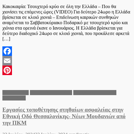
on
Κακοκαιρία: Τσουχτερό κρύο σε όλη την Ελλάδα – Που θα
χιονίσει τις επόμενες ώρες (VIDEO) Για δεύτερο 24ωρο η Ελλάδα
βρίσκεται σε κλοιό χιονιά – Επιδείνωση καιρικών συνθηκών
αναμένεται το Σαββατοκύριακο Ποδαρικό με τσουχτερό κρύο και
χιόνια στα ορεινά έκανε ο Ιανουάριος. Η Ελλάδα βρίσκεται για
δεύτερο διαδοχικό 24ωρο σε κλοιό χιονιά, που προκάλεσε αρκετά
[…]
Facebook
Email
Pinterest
Θεσσαλονίκη
Νομός Θεσσαλονίκης
Περιφέρεια Κεντρικής
Μακεδονίας
Εργασίες τοποθέτησης στηθαίων ασφαλείας στην
Εθνική Οδό Θεσσαλονίκης- Νέων Μουδανιών από
την ΠΚΜ