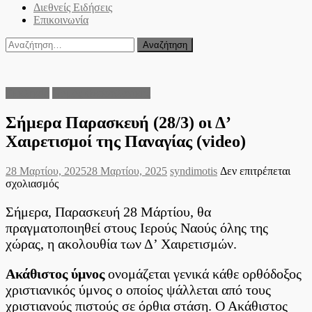
Διεθνείς Ειδήσεις
Επικοινωνία
Αναζήτηση
για:
Εκκλησία
Νομός Θεσσαλονίκης
Σήμερα Παρασκευή (28/3) οι Δ’
Χαιρετισμοί της Παναγίας (video)
Posted
Author
28 Μαρτίου, 2025
28 Μαρτίου, 2025
syndimotis
Δεν επιτρέπεται
on
στο
σχολιασμός
Σήμερα
Παρασκευή
Σήμερα, Παρασκευή 28 Mάρτίου, θα
(28/3)
πραγματοποιηθεί στους Ιερούς Ναούς όλης της
οι
χώρας, η ακολουθία των Δ’ Χαιρετισμών.
Δ’
Χαιρετισμοί
της
Ακάθιστος ύμνος
ονομάζεται γενικά κάθε ορθόδοξος
Παναγίας
χριστιανικός ύμνος ο οποίος ψάλλεται από τους
(video)
χριστιανούς πιστούς σε όρθια στάση. Ο Ακάθιστος