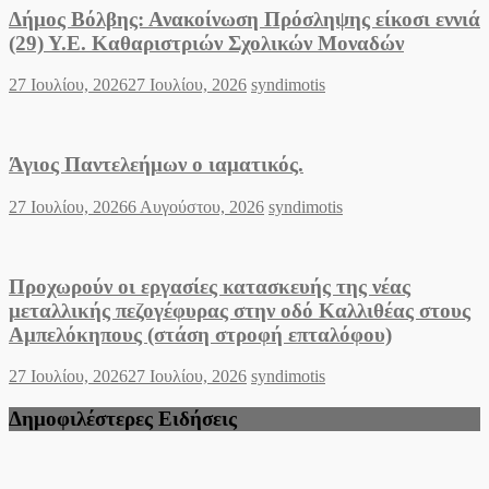
Δήμος Βόλβης: Ανακοίνωση Πρόσληψης είκοσι εννιά
(29) Υ.Ε. Καθαριστριών Σχολικών Μοναδών
Posted
Author
27 Ιουλίου, 2026
27 Ιουλίου, 2026
syndimotis
on
Άγιος Παντελεήμων o ιαματικός.
Posted
Author
27 Ιουλίου, 2026
6 Αυγούστου, 2026
syndimotis
on
Προχωρούν οι εργασίες κατασκευής της νέας
μεταλλικής πεζογέφυρας στην οδό Καλλιθέας στους
Αμπελόκηπους (στάση στροφή επταλόφου)
Posted
Author
27 Ιουλίου, 2026
27 Ιουλίου, 2026
syndimotis
on
Δημοφιλέστερες Ειδήσεις