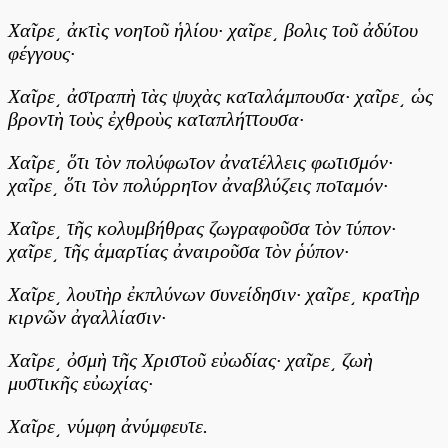
Χαῖρε͵ ἀκτὶς νοητοῦ ἡλίου· χαῖρε͵ βολις τοῦ ἀδύτου
φέγγους·
Χαῖρε͵ ἀστραπὴ τὰς ψυχὰς καταλάμπουσα· χαῖρε͵ ὡς
βροντὴ τοὺς ἐχθροὺς καταπλήττουσα·
Χαῖρε͵ ὅτι τὸν πολύφωτον ἀνατέλλεις φωτισμόν·
χαῖρε͵ ὅτι τὸν πολύρρητον ἀναβλύζεις ποταμόν·
Χαῖρε͵ τῆς κολυμβήθρας ζωγραφοῦσα τὸν τύπον·
χαῖρε͵ τῆς ἁμαρτίας ἀναιροῦσα τὸν ῥύπον·
Χαῖρε͵ λουτὴρ ἐκπλύνων συνείδησιν· χαῖρε͵ κρατὴρ
κιρνῶν ἀγαλλίασιν·
Χαῖρε͵ ὀσμὴ τῆς Χριστοῦ εὐωδίας· χαῖρε͵ ζωὴ
μυστικῆς εὐωχίας·
Χαῖρε͵ νύμφη ἀνύμφευτε.