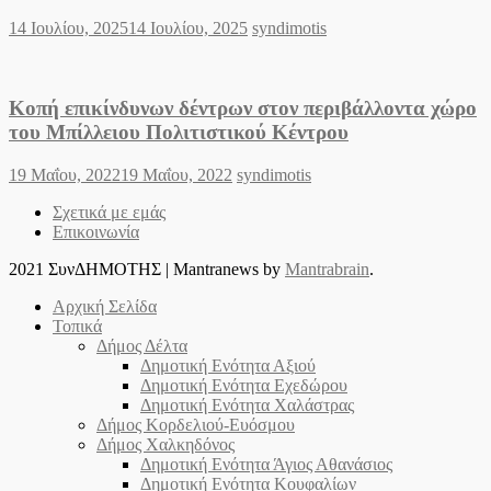
Posted
Author
14 Ιουλίου, 2025
14 Ιουλίου, 2025
syndimotis
on
Κοπή επικίνδυνων δέντρων στον περιβάλλοντα χώρο
του Μπίλλειου Πολιτιστικού Κέντρου
Posted
Author
19 Μαΐου, 2022
19 Μαΐου, 2022
syndimotis
on
Σχετικά με εμάς
Επικοινωνία
2021 ΣυνΔΗΜΟΤΗΣ
|
Mantranews by
Mantrabrain
.
Αρχική Σελίδα
Τοπικά
Δήμος Δέλτα
Δημοτική Ενότητα Αξιού
Δημοτική Ενότητα Εχεδώρου
Δημοτική Ενότητα Χαλάστρας
Δήμος Κορδελιού-Ευόσμου
Δήμος Χαλκηδόνος
Δημοτική Ενότητα Άγιος Αθανάσιος
Δημοτική Ενότητα Κουφαλίων