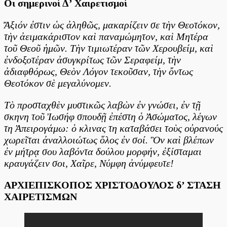
Οι σημερινοί Δ’ Χαιρετισμοί
Ἄξιόν ἐστιν ὡς ἀληθῶς, μακαρίζειν σε τὴν Θεοτόκον,
τὴν ἀειμακάριστον καὶ παναμώμητον, καὶ Μητέρα
τοῦ Θεοῦ ἡμῶν. Τὴν τιμιωτέραν τῶν Χερουβείμ, καὶ
ἐνδοξοτέραν ἀσυγκρίτως τῶν Σεραφείμ, τὴν
ἀδιαφθόρως, Θεὸν Λόγον τεκοῦσαν, τὴν ὄντως
Θεοτόκον σὲ μεγαλύνομεν.
Τὸ προσταχθὲν μυστικῶς λαβὼν ἐν γνώσει, ἐν τῇ
σκηνη τοῦ Ἰωσήφ σπουδῇ ἐπέστη ὁ Ἀσώματος, λέγων
τη Ἀπειρογάμω: ὁ κλινας τη καταβάσει τοὺς οὐρανούς
χωρεῖται ἀναλλοιώτως ὅλος ἐν σοί. Ὃν καὶ βλέπων
ἐν μήτρᾳ σου λαβόντα δούλου μορφήν, ἐξίσταμαι
κραυγάζειν σοι, Χαῖρε, Νύμφη ἀνύμφευτε!
ΑΡΧΙΕΠΙΣΚΟΠΟΣ ΧΡΙΣΤΟΔΟΥΛΟΣ δ’ ΣΤΑΣΗ
ΧΑΙΡΕΤΙΣΜΩΝ