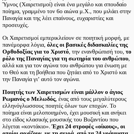
Ύμνος (Χαιρετισμοί) είναι ένα μεγάλο και σπουδαίο
ποίημα, γραμμένο τον 6ο αιώνα μ.Χ., που μιλάει στην
Παναγία και της λέει επαίνους, ευχαριστίες και
προσευχές.
Οι Χαιρετισμοί εμπερικλείουν σε ποιητική μορφή, με
πανέμορφα λόγια,
όλες οι βασικές διδασκαλίες της
Ορθοδοξίας για το Χριστό
, την ενανθρώπισή του,
το
ρόλο της Παναγίας για τη σωτηρία του ανθρώπου
,
αλλά και για τον αγώνα του ανθρώπου για ένωση με
το Θεό και τη βοήθεια που ζητάει από το Χριστό και
την Παναγία γι’ αυτό τον αγώνα.
Ποιητής των Χαιρετισμών είναι μάλλον ο άγιος
Ρωμανός ο Μελωδός
, ένας από τους μεγαλύτερους
ελληνόγλωσσους ποιητές όλων των εποχών. Το
ποίημα είναι μελοποιημένο, έχει μουσική και ανήκει
στο είδος κλασικής μουσικής του Βυζαντίου που
λέγεται «κοντάκιο».
Έχει 24 στροφές «οίκους», οι
οποίοι αρχίζουν, με τη σειρά, από τα 24 γράμματα