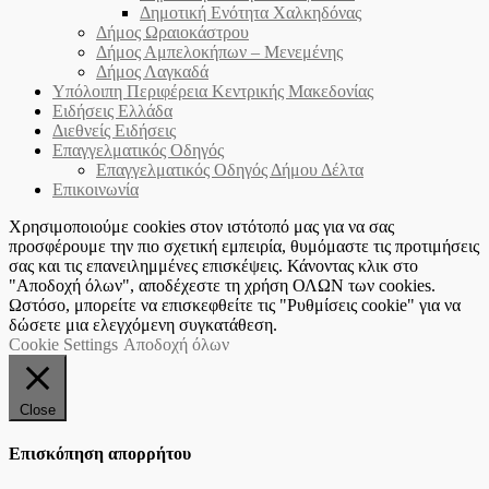
Δημοτική Ενότητα Χαλκηδόνας
Δήμος Ωραιοκάστρου
Δήμος Αμπελοκήπων – Μενεμένης
Δήμος Λαγκαδά
Υπόλοιπη Περιφέρεια Κεντρικής Μακεδονίας
Ειδήσεις Ελλάδα
Διεθνείς Ειδήσεις
Επαγγελματικός Οδηγός
Επαγγελματικός Οδηγός Δήμου Δέλτα
Επικοινωνία
Χρησιμοποιούμε cookies στον ιστότοπό μας για να σας
προσφέρουμε την πιο σχετική εμπειρία, θυμόμαστε τις προτιμήσεις
σας και τις επανειλημμένες επισκέψεις. Κάνοντας κλικ στο
"Αποδοχή όλων", αποδέχεστε τη χρήση ΟΛΩΝ των cookies.
Ωστόσο, μπορείτε να επισκεφθείτε τις "Ρυθμίσεις cookie" για να
δώσετε μια ελεγχόμενη συγκατάθεση.
Cookie Settings
Αποδοχή όλων
Close
Επισκόπηση απορρήτου