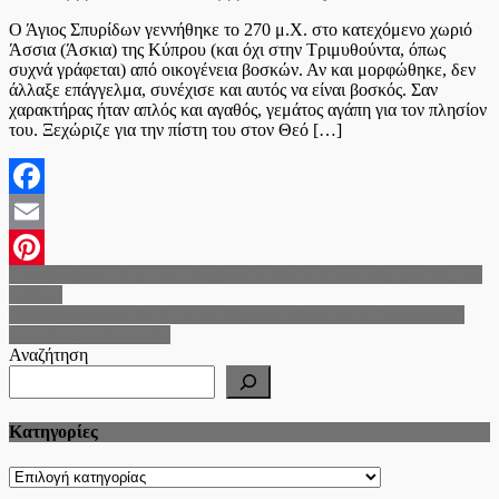
on
Ο Άγιος Σπυρίδων γεννήθηκε το 270 μ.Χ. στο κατεχόμενο χωριό
Άσσια (Άσκια) της Κύπρου (και όχι στην Τριμυθούντα, όπως
συχνά γράφεται) από οικογένεια βοσκών. Αν και μορφώθηκε, δεν
άλλαξε επάγγελμα, συνέχισε και αυτός να είναι βοσκός. Σαν
χαρακτήρας ήταν απλός και αγαθός, γεμάτος αγάπη για τον πλησίον
του. Ξεχώριζε για την πίστη του στον Θεό […]
Facebook
Email
Πλοήγηση
Συνεδριάζει το Δημοτικό Συμβούλιο Χαλκηδόνος σήμερα Πέμπτη
Pinterest
27/3/25
άρθρων
Κακουργηματική δίωξη στον 60χρονο οδηγό για το θανατηφόρο
τροχαίο στον Λαγκαδά
Αναζήτηση
Kατηγορίες
Kατηγορίες