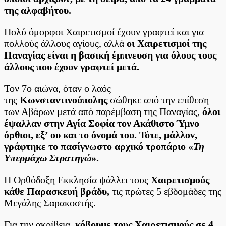
της αλφαβήτου.
Πολύ όμορφοι Χαιρετισμοί έχουν γραφτεί και για
πολλούς άλλους αγίους, αλλά
οι Χαιρετισμοί της
Παναγίας είναι η βασική έμπνευση για όλους τους
άλλους που έχουν γραφτεί μετά.
Τον 7ο αιώνα, όταν ο λαός
της
Κωνσταντινούπολης
σώθηκε από την επίθεση
των Αβάρων μετά από παρέμβαση της Παναγίας,
όλοι
έψαλλαν στην Αγία Σοφία τον Ακάθιστο Ύμνο
όρθιοι, εξ’ ου και το όνομά του. Τότε, μάλλον,
γράφτηκε το πασίγνωστο αρχικό τροπάριο «
Τη
Υπερμάχω Στρατηγώ
».
Η Ορθόδοξη Εκκλησία ψάλλει τους
Χαιρετισμούς
κάθε Παρασκευή βράδυ,
τις πρώτες 5 εβδομάδες της
Μεγάλης Σαρακοστής.
Για την ακρίβεια,
κόβουμε τους Χαιρετισμούς σε 4