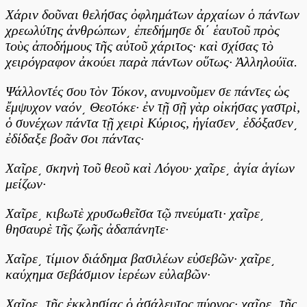
Χάριν δοῦναι θελήσας ὀφλημάτων ἀρχαίων ὁ πάντων
χρεωλύτης ἀνθρώπων͵ ἐπεδήμησε δι΄ ἑαυτοῦ πρὸς
τοὺς ἀποδήμους τῆς αὑτοῦ χάριτος· καὶ σχίσας τὸ
χειρόγραφον ἀκούει παρὰ πάντων οὕτως· Ἀλληλούϊα.
Ψάλλοντές σου τὸν Τόκον, ανυμνοῦμεν σε πάντες ὡς
ἔμψυχον ναόν͵ Θεοτόκε· ἐν τῇ σῇ γὰρ οἰκήσας γαστρὶ,
ὁ συνέχων πάντα τῇ χειρὶ Κύριος, ἡγίασεν͵ ἐδόξασεν͵
ἐδίδαξε βοᾶν σοι πάντας·
Χαῖρε͵ σκηνὴ τοῦ θεοῦ καὶ Λόγου· χαῖρε͵ ἁγία ἁγίων
μείζων·
Χαῖρε͵ κιβωτὲ χρυσωθεῖσα τῷ πνεύματι· χαῖρε͵
θησαυρὲ τῆς ζωῆς ἀδαπάνητε·
Χαῖρε͵ τίμιον διάδημα βασιλέων εὐσεβῶν· χαῖρε͵
καύχημα σεβάσμιον ἱερέων εὐλαβῶν·
Χαῖρε͵ τῆς ἐκκλησίας ὁ ἀσάλευτος πύργος· χαῖρε͵ τῆς