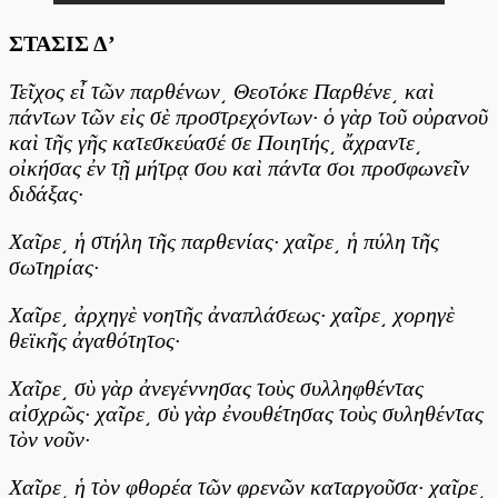
ΣΤΑΣΙΣ Δ’
Τεῖχος εἶ τῶν παρθένων͵ Θεοτόκε Παρθένε͵ καὶ
πάντων τῶν εἰς σὲ προστρεχόντων· ὁ γὰρ τοῦ οὐρανοῦ
καὶ τῆς γῆς κατεσκεύασέ σε Ποιητής͵ ἄχραντε͵
οἰκήσας ἐν τῇ μήτρᾳ σου καὶ πάντα σοι προσφωνεῖν
διδάξας·
Χαῖρε͵ ἡ στήλη τῆς παρθενίας· χαῖρε͵ ἡ πύλη τῆς
σωτηρίας·
Χαῖρε͵ ἀρχηγὲ νοητῆς ἀναπλάσεως· χαῖρε͵ χορηγὲ
θεϊκῆς ἀγαθότητος·
Χαῖρε͵ σὺ γὰρ ἀνεγέννησας τοὺς συλληφθέντας
αἰσχρῶς· χαῖρε͵ σὺ γὰρ ἐνουθέτησας τοὺς συληθέντας
τὸν νοῦν·
Χαῖρε͵ ἡ τὸν φθορέα τῶν φρενῶν καταργοῦσα· χαῖρε͵