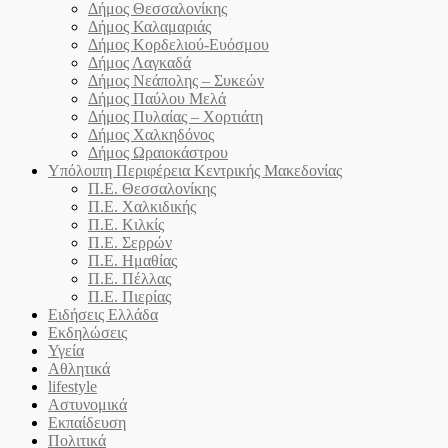
Δήμος Θεσσαλονίκης
Δήμος Καλαμαριάς
Δήμος Κορδελιού-Ευόσμου
Δήμος Λαγκαδά
Δήμος Νεάπολης – Συκεών
Δήμος Παύλου Μελά
Δήμος Πυλαίας – Χορτιάτη
Δήμος Χαλκηδόνος
Δήμος Ωραιοκάστρου
Υπόλοιπη Περιφέρεια Κεντρικής Μακεδονίας
Π.Ε. Θεσσαλονίκης
Π.Ε. Χαλκιδικής
Π.Ε. Κιλκίς
Π.Ε. Σερρών
Π.Ε. Ημαθίας
Π.Ε. Πέλλας
Π.Ε. Πιερίας
Ειδήσεις Ελλάδα
Εκδηλώσεις
Υγεία
Αθλητικά
lifestyle
Αστυνομικά
Εκπαίδευση
Πολιτικά