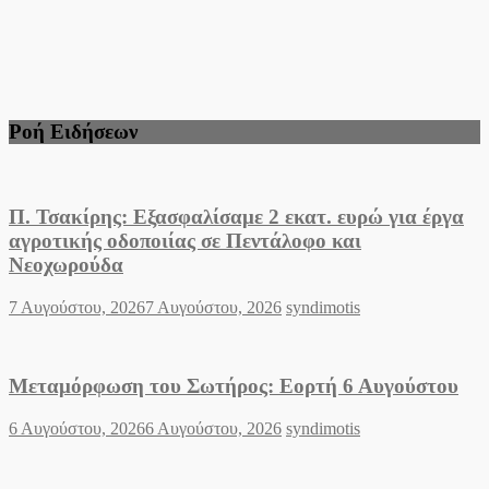
Ροή Ειδήσεων
Π. Τσακίρης: Εξασφαλίσαμε 2 εκατ. ευρώ για έργα
αγροτικής οδοποιίας σε Πεντάλοφο και
Νεοχωρούδα
Posted
Author
7 Αυγούστου, 2026
7 Αυγούστου, 2026
syndimotis
on
Μεταμόρφωση του Σωτήρος: Εορτή 6 Αυγούστου
Posted
Author
6 Αυγούστου, 2026
6 Αυγούστου, 2026
syndimotis
on