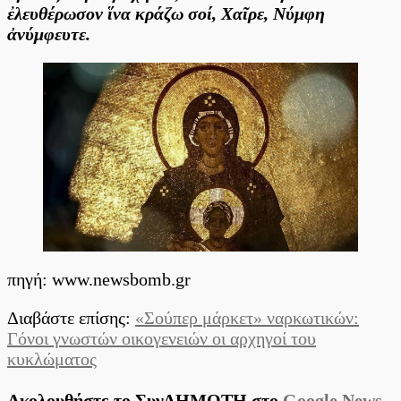
ἐλευθέρωσον ἵνα κράζω σοί, Χαῖρε, Νύμφη
ἀνύμφευτε.
πηγή: www.newsbomb.gr
Διαβάστε επίσης:
«Σούπερ μάρκετ» ναρκωτικών:
Γόνοι γνωστών οικογενειών οι αρχηγοί του
κυκλώματος
Ακολουθήστε το ΣυνΔΗΜΟΤΗ στο
Google News
,