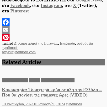
στο
Facebook
, στο
Instagram
, στο
X
(Twitter),
στο
Pinterest
Facebook
Email
Tagged
Δ' Χαιρετισμοί της Παναγίας
,
Εκκλησία
,
ορθοδοξία
Pinterest
syndimotis
https://syndimotis.com
Related Articles
Ειδήσεις Ελλάδα
Καιρός
Νομός Θεσσαλονίκης
Κακοκαιρία: Τσουχτερό κρύο σε όλη την Ελλάδα –
Που θα χιονίσει τις επόμενες ώρες (VIDEO)
Posted
Author
10 Ιανουαρίου, 2024
10 Ιανουαρίου, 2024
syndimotis