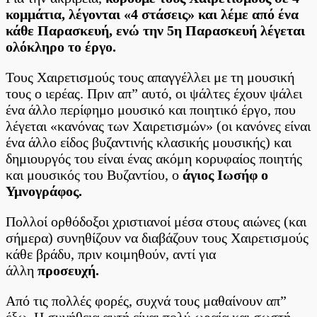
κομμάτια, λέγονται «4 στάσεις» και λέμε από ένα
κάθε Παρασκευή, ενώ την 5η Παρασκευή λέγεται
ολόκληρο το έργο.
Τους Χαιρετισμούς τους απαγγέλλει με τη μουσική
τους ο ιερέας. Πριν απ” αυτό, οι ψάλτες έχουν ψάλει
ένα άλλο περίφημο μουσικό και ποιητικό έργο, που
λέγεται «κανόνας των Χαιρετισμών» (οι κανόνες είναι
ένα άλλο είδος βυζαντινής κλασικής μουσικής) και
δημιουργός του είναι ένας ακόμη κορυφαίος ποιητής
και μουσικός του Βυζαντίου, ο
άγιος Ιωσήφ ο
Υμνογράφος.
Πολλοί ορθόδοξοι χριστιανοί μέσα στους αιώνες (και
σήμερα) συνηθίζουν να διαβάζουν τους Χαιρετισμούς
κάθε βράδυ, πριν κοιμηθούν, αντί για
άλλη
προσευχή.
Από τις πολλές φορές, συχνά τους μαθαίνουν απ”
έξω. Η συνήθεια αυτή είναι πολύ ωραία και σωστή,