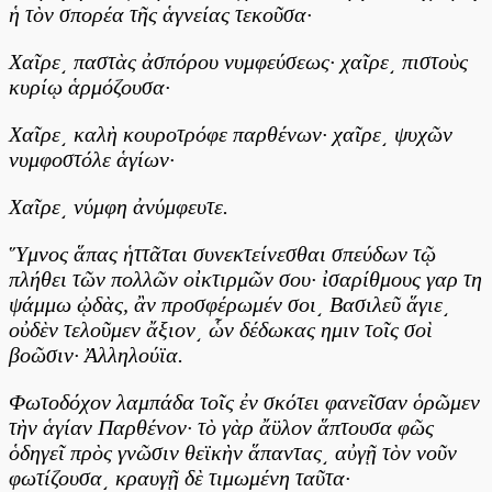
ἡ τὸν σπορέα τῆς ἁγνείας τεκοῦσα·
Χαῖρε͵ παστὰς ἀσπόρου νυμφεύσεως· χαῖρε͵ πιστοὺς
κυρίῳ ἁρμόζουσα·
Χαῖρε͵ καλὴ κουροτρόφε παρθένων· χαῖρε͵ ψυχῶν
νυμφοστόλε ἁγίων·
Χαῖρε͵ νύμφη ἀνύμφευτε.
Ὕμνος ἅπας ἡττᾶται συνεκτείνεσθαι σπεύδων τῷ
πλήθει τῶν πολλῶν οἰκτιρμῶν σου· ἰσαρίθμους γαρ τη
ψάμμω ᾠδὰς, ἂν προσφέρωμέν σοι͵ Βασιλεῦ ἅγιε͵
οὐδὲν τελοῦμεν ἄξιον͵ ὧν δέδωκας ημιν τοῖς σοὶ
βοῶσιν· Ἀλληλούϊα.
Φωτοδόχον λαμπάδα τοῖς ἐν σκότει φανεῖσαν ὁρῶμεν
τὴν ἁγίαν Παρθένον· τὸ γὰρ ἄϋλον ἅπτουσα φῶς
ὁδηγεῖ πρὸς γνῶσιν θεϊκὴν ἅπαντας͵ αὐγῇ τὸν νοῦν
φωτίζουσα͵ κραυγῇ δὲ τιμωμένη ταῦτα·