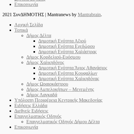
Επικοινωνία
2021 ΣυνΔΗΜΟΤΗΣ
|
Mantranews by
Mantrabrain
.
Αρχική Σελίδα
Τοπικά
Δήμος Δέλτα
Δημοτική Ενότητα Αξιού
Δημοτική Ενότητα Εχεδώρου
Δημοτική Ενότητα Χαλάστρας
Δήμος Κορδελιού-Ευόσμου
Δήμος Χαλκηδόνος
Δημοτική Ενότητα Άγιος Αθανάσιος
Δημοτική Ενότητα Κουφαλίων
Δημοτική Ενότητα Χαλκηδόνας
Δήμος Ωραιοκάστρου
Δήμος Αμπελοκήπων – Μενεμένης
Δήμος Λαγκαδά
Υπόλοιπη Περιφέρεια Κεντρικής Μακεδονίας
Ειδήσεις Ελλάδα
Διεθνείς Ειδήσεις
Επαγγελματικός Οδηγός
Επαγγελματικός Οδηγός Δήμου Δέλτα
Επικοινωνία