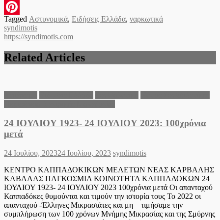
Email
Tagged
Αστυνομικά
,
Ειδήσεις Ελλάδα
,
ναρκωτικά
Pinterest
syndimotis
https://syndimotis.com
Related Articles
Αφιέρωμα
Ειδήσεις Ελλάδα
Θεσσαλονίκη
Νομός Θεσσαλονίκης
Περιφέρεια Κεντρικής Μακεδονίας
24 ΙΟΥΛΙΟΥ 1923- 24 ΙΟΥΛΙΟΥ 2023: 100χρόνια
μετά
Posted
Author
24 Ιουλίου, 2023
24 Ιουλίου, 2023
syndimotis
on
ΚΕΝΤΡΟ ΚΑΠΠΑΔΟΚΙΚΩΝ ΜΕΛΕΤΩΝ ΝΕΑΣ ΚΑΡΒΑΛΗΣ
ΚΑΒΑΛΑΣ ΠΑΓΚΟΣΜΙΑ ΚΟΙΝΟΤΗΤΑ ΚΑΠΠΑΔΟΚΩΝ 24
ΙΟΥΛΙΟΥ 1923- 24 ΙΟΥΛΙΟΥ 2023 100χρόνια μετά Οι απανταχού
Καππαδόκες θυμούνται και τιμούν την ιστορία τους Το 2022 οι
απανταχού -Έλληνες Μικρασιάτες και μη – τιμήσαμε την
συμπλήρωση των 100 χρόνων Μνήμης Μικρασίας και της Σμύρνης