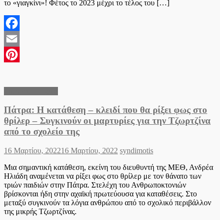
το «γιαγκίνι»! Φέτος το 2023 μέχρι το τέλος του […]
Facebook
Email
Pinterest
Ειδήσεις Ελλάδα
Πάτρα: Η κατάθεση – κλειδί που θα ρίξει φως στο
θρίλερ – Συγκινούν οι μαρτυρίες για την Τζωρτζίνα
από το σχολείο της
Posted
Author
16 Μαρτίου, 2022
16 Μαρτίου, 2022
syndimotis
on
Μια σημαντική κατάθεση, εκείνη του διευθυντή της ΜΕΘ, Ανδρέα
Ηλιάδη αναμένεται να ρίξει φως στο θρίλερ με τον θάνατο των
τριών παιδιών στην Πάτρα. Στελέχη του Ανθρωποκτονιών
βρίσκονται ήδη στην αχαϊκή πρωτεύουσα για καταθέσεις. Στο
μεταξύ συγκινούν τα λόγια ανθρώπου από το σχολικό περιβάλλον
της μικρής Τζωρτζίνας.