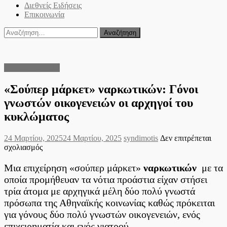
Διεθνείς Ειδήσεις
Επικοινωνία
Αναζήτηση
για:
Ειδήσεις Ελλάδα
«Σούπερ μάρκετ» ναρκωτικών: Γόνοι
γνωστών οικογενειών οι αρχηγοί του
κυκλώματος
Posted
Author
24 Μαρτίου, 2025
24 Μαρτίου, 2025
syndimotis
Δεν επιτρέπεται
on
στο
σχολιασμός
«Σούπερ
μάρκετ»
Μια επιχείρηση «σούπερ μάρκετ»
ναρκωτικών
με τα
ναρκωτικών:
οποία προμήθευαν τα νότια προάστια είχαν στήσει
Γόνοι
τρία άτομα με αρχηγικά μέλη δύο πολύ γνωστά
γνωστών
πρόσωπα της Αθηναϊκής κοινωνίας καθώς πρόκειται
οικογενειών
οι
για γόνους δύο πολύ γνωστών οικογενειών, ενός
αρχηγοί
επιχειρηματία και ενός γιατρού.