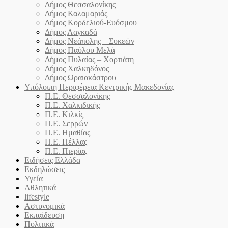
Δήμος Θεσσαλονίκης
Δήμος Καλαμαριάς
Δήμος Κορδελιού-Ευόσμου
Δήμος Λαγκαδά
Δήμος Νεάπολης – Συκεών
Δήμος Παύλου Μελά
Δήμος Πυλαίας – Χορτιάτη
Δήμος Χαλκηδόνος
Δήμος Ωραιοκάστρου
Υπόλοιπη Περιφέρεια Κεντρικής Μακεδονίας
Π.Ε. Θεσσαλονίκης
Π.Ε. Χαλκιδικής
Π.Ε. Κιλκίς
Π.Ε. Σερρών
Π.Ε. Ημαθίας
Π.Ε. Πέλλας
Π.Ε. Πιερίας
Ειδήσεις Ελλάδα
Εκδηλώσεις
Υγεία
Αθλητικά
lifestyle
Αστυνομικά
Εκπαίδευση
Πολιτικά