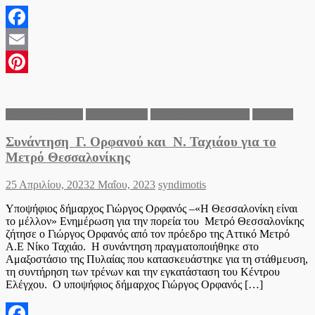
Facebook
Email
Pinterest
Ειδήσεις Ελλάδα
Θεσσαλονίκη
Νομός Θεσσαλονίκης
Πολιτικά
Συνάντηση Γ. Ορφανού και Ν. Ταχιάου για το
Μετρό Θεσσαλονίκης
Posted
Author
25 Απριλίου, 2023
2 Μαΐου, 2023
syndimotis
on
Υποψήφιος δήμαρχος Γιώργος Ορφανός –«Η Θεσσαλονίκη είναι
το μέλλον» Ενημέρωση για την πορεία του Μετρό Θεσσαλονίκης
ζήτησε ο Γιώργος Ορφανός από τον πρόεδρο της Αττικό Μετρό
Α.Ε Νίκο Ταχιάο. Η συνάντηση πραγματοποιήθηκε στο
Αμαξοστάσιο της Πυλαίας που κατασκευάστηκε για τη στάθμευση,
τη συντήρηση των τρένων και την εγκατάσταση του Κέντρου
Ελέγχου. Ο υποψήφιος δήμαρχος Γιώργος Ορφανός […]