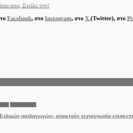
όπο σου; Στείλε την!
στο
Facebook
, στο
Instagram
, στο
X
(Twitter), στο
Pi
κεών
Θεσσαλονίκη
«Ειδικών παιδαγωγών» αποκτούν τεχνογνωσία επισκεπ