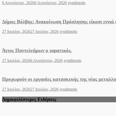
Posted
Author
6 Αυγούστου, 2026
6 Αυγούστου, 2026
syndimotis
on
Δήμος Βόλβης: Ανακοίνωση Πρόσληψης είκοσι εννιά
Posted
Author
27 Ιουλίου, 2026
27 Ιουλίου, 2026
syndimotis
on
Άγιος Παντελεήμων o ιαματικός.
Posted
Author
27 Ιουλίου, 2026
6 Αυγούστου, 2026
syndimotis
on
Προχωρούν οι εργασίες κατασκευής της νέας μεταλλ
Posted
Author
27 Ιουλίου, 2026
27 Ιουλίου, 2026
syndimotis
on
Δημοφιλέστερες Ειδήσεις