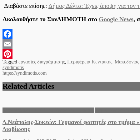
Διαβάστε επίσης:
Δήμος Δέλτα: Έχεις άποψη για τον τ
Ακολουθήστε το ΣυνΔΗΜΟΤΗ στο
Google News
, 
Facebook
Email
Tagged
εργασίες διαγράμμισης
,
Περιφέρεια Κεντρικής Μακεδονίας
Pinterest
syndimotis
https://syndimotis.com
Related Articles
Ανακοινώσεις του Δήμου Νεάπολης - Συκεών
Δήμος Νεάπολης - Συ
Δ.Νεάπολης-Συκεών: Γερμανοί φοιτητές στο τμήμα 
Διαβίωσης