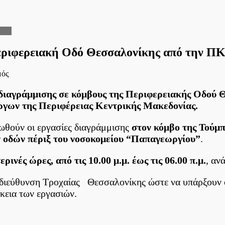
νίας
Περιφερειακή Οδό Θεσσαλονίκης από την 
στο
μός
Νυχτερινές
εργασίες
άμμισης σε κόμβους της Περιφερειακής Οδού Θεσσ
διαγράμμισης
ργων της Περιφέρειας Κεντρικής Μακεδονίας.
στην
Περιφερειακή
θούν οι εργασίες διαγράμμισης
στον κόμβο της Τούμ
Οδό
Θεσσαλονίκης
 οδών πέριξ του νοσοκομείου “Παπαγεωργίου”
.
από
την
ερινές ώρες, από τις 10.00 μ.μ. έως τις 06.00 π.μ.
, αν
ΠΚΜ
ποδιεύθυνση Τροχαίας Θεσσαλονίκης ώστε να υπάρξουν ο
άρκεια των εργασιών.