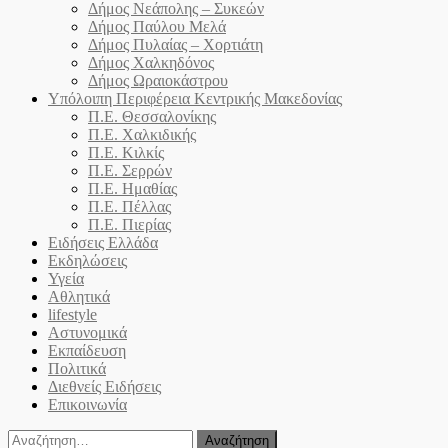
Δήμος Νεάπολης – Συκεών
Δήμος Παύλου Μελά
Δήμος Πυλαίας – Χορτιάτη
Δήμος Χαλκηδόνος
Δήμος Ωραιοκάστρου
Υπόλοιπη Περιφέρεια Κεντρικής Μακεδονίας
Π.Ε. Θεσσαλονίκης
Π.Ε. Χαλκιδικής
Π.Ε. Κιλκίς
Π.Ε. Σερρών
Π.Ε. Ημαθίας
Π.Ε. Πέλλας
Π.Ε. Πιερίας
Ειδήσεις Ελλάδα
Εκδηλώσεις
Υγεία
Αθλητικά
lifestyle
Αστυνομικά
Εκπαίδευση
Πολιτικά
Διεθνείς Ειδήσεις
Επικοινωνία
Αναζήτηση