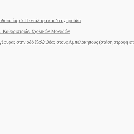
ς οδοποιίας σε Πεντάλοφο και Νεοχωρούδα
.Ε. Καθαριστριών Σχολικών Μοναδών
ογέφυρας στην οδό Καλλιθέας στους Αμπελόκηπους (στάση στροφή ε