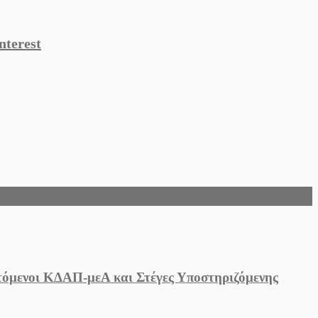
nterest
τόμενοι ΚΔΑΠ-μεΑ και Στέγες Υποστηριζόμενης