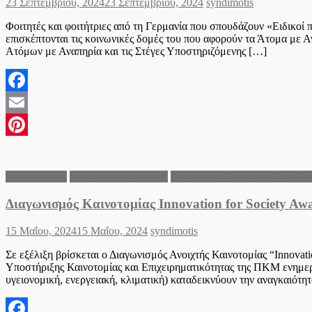
Posted
Author
23 Σεπτεμβρίου, 2024
23 Σεπτεμβρίου, 2024
syndimotis
on
Φοιτητές και φοιτήτριες από τη Γερμανία που σπουδάζουν «Ειδικοί
επισκέπτονται τις κοινωνικές δομές του που αφορούν τα Άτομα με 
Ατόμων με Αναπηρία και τις Στέγες Υποστηριζόμενης […]
Facebook
Email
Pinterest
Θεσσαλονίκη
Νομός Θεσσαλονίκης
Περιφέρεια Κεντρικής Μακεδο
Διαγωνισμός Καινοτομίας Innovation for Society A
Posted
Author
15 Μαΐου, 2024
15 Μαΐου, 2024
syndimotis
on
Σε εξέλιξη βρίσκεται ο Διαγωνισμός Ανοιχτής Καινοτομίας “Innovat
Υποστήριξης Καινοτομίας και Επιχειρηματικότητας της ΠΚΜ ενημερώ
υγειονομική, ενεργειακή, κλιματική) καταδεικνύουν την αναγκαιότη