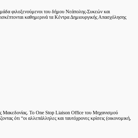
βδομάδα φιλοξενούμενοι του δήμου Νεάπολης-Συκεών και
 επισκέπτονται καθημερινά τα Κέντρα Δημιουργικής Απασχόλησης
ής Μακεδονίας. Το One Stop Liaison Office του Μηχανισμού
ντας ότι “οι αλλεπάλληλες και ταυτόχρονες κρίσεις (οικονομική,