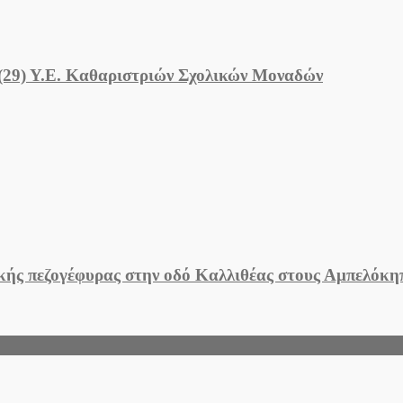
 (29) Υ.Ε. Καθαριστριών Σχολικών Μοναδών
ικής πεζογέφυρας στην οδό Καλλιθέας στους Αμπελόκ