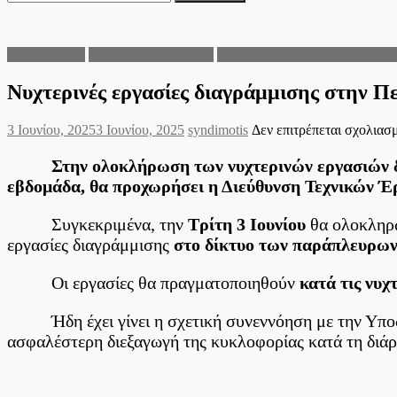
για:
Θεσσαλονίκη
Νομός Θεσσαλονίκης
Περιφέρεια Κεντρικής Μακεδο
Νυχτερινές εργασίες διαγράμμισης στην 
Posted
Author
3 Ιουνίου, 2025
3 Ιουνίου, 2025
syndimotis
Δεν επιτρέπεται σχολιασ
on
Στην ολοκλήρωση των νυχτερινών εργασιών διαγρ
εβδομάδα, θα προχωρήσει η Διεύθυνση Τεχνικών Έ
Συγκεκριμένα, την
Τρίτη 3 Ιουνίου
θα ολοκληρω
εργασίες διαγράμμισης
στο δίκτυο των παράπλευρων
Οι εργασίες θα πραγματοποιηθούν
κατά τις νυχτ
Ήδη έχει γίνει η σχετική συνεννόηση με την Υ
ασφαλέστερη διεξαγωγή της κυκλοφορίας κατά τη δι