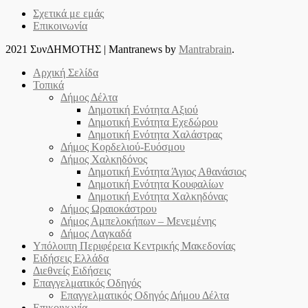
on
Σχετικά με εμάς
Επικοινωνία
2021 ΣυνΔΗΜΟΤΗΣ
|
Mantranews by
Mantrabrain
.
Αρχική Σελίδα
Τοπικά
Δήμος Δέλτα
Δημοτική Ενότητα Αξιού
Δημοτική Ενότητα Εχεδώρου
Δημοτική Ενότητα Χαλάστρας
Δήμος Κορδελιού-Ευόσμου
Δήμος Χαλκηδόνος
Δημοτική Ενότητα Άγιος Αθανάσιος
Δημοτική Ενότητα Κουφαλίων
Δημοτική Ενότητα Χαλκηδόνας
Δήμος Ωραιοκάστρου
Δήμος Αμπελοκήπων – Μενεμένης
Δήμος Λαγκαδά
Υπόλοιπη Περιφέρεια Κεντρικής Μακεδονίας
Ειδήσεις Ελλάδα
Διεθνείς Ειδήσεις
Επαγγελματικός Οδηγός
Επαγγελματικός Οδηγός Δήμου Δέλτα
Επικοινωνία