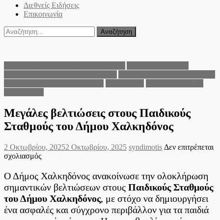
Διεθνείς Ειδήσεις
Επικοινωνία
Αναζήτηση
για:
Ανακοινώσεις του Δήμου Χαλκηδόνος
Δήμος Χαλκηδόνος
Δημοτική Ενότητα Άγιος Αθανάσιος
Δημοτική Ενότητα Κουφαλίων
Δημοτική Ενότητα Χαλκηδόνας
Εκπαίδευση
Τοπικά νέα Δήμου
Χαλκηδόνος
Μεγάλες βελτιώσεις στους Παιδικούς
Σταθμούς του Δήμου Χαλκηδόνος
Posted
Author
2 Οκτωβρίου, 2025
2 Οκτωβρίου, 2025
syndimotis
Δεν επιτρέπεται
on
στο
σχολιασμός
Μεγάλες
βελτιώσεις
Ο Δήμος Χαλκηδόνος ανακοίνωσε την ολοκλήρωση
στους
σημαντικών βελτιώσεων στους
Παιδικούς Σταθμούς
Παιδικούς
του Δήμου Χαλκηδόνος
, με στόχο να δημιουργήσει
Σταθμούς
ένα ασφαλές και σύγχρονο περιβάλλον για τα παιδιά
του
Δήμου