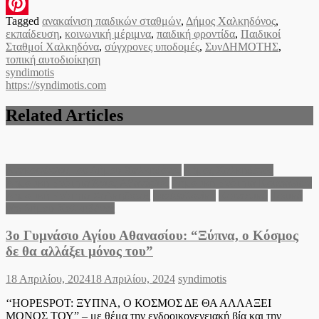
Email
Tagged
ανακαίνιση παιδικών σταθμών
,
Δήμος Χαλκηδόνος
,
Pinterest
εκπαίδευση
,
κοινωνική μέριμνα
,
παιδική φροντίδα
,
Παιδικοί
Σταθμοί Χαλκηδόνα
,
σύγχρονες υποδομές
,
ΣυνΔΗΜΟΤΗΣ
,
τοπική αυτοδιοίκηση
syndimotis
https://syndimotis.com
Related Articles
Ανακοινώσεις του Δήμου Χαλκηδόνος
Δήμος Χαλκηδόνος
Δημοτική Ενότητα Άγιος Αθανάσιος
Δημοτική Ενότητα Κουφαλίων
Δημοτική Ενότητα Χαλκηδόνας
Θεσσαλονίκη
Κοινωνικά
Τοπικά
νέα Δήμου Χαλκηδόνος
3ο Γυμνάσιο Αγίου Αθανασίου: “Ξύπνα, ο Κόσμος
δε θα αλλάξει μόνος του”
Posted
Author
18 Απριλίου, 2024
18 Απριλίου, 2024
syndimotis
on
‘‘HOPESPOT: ΞΥΠΝΑ, Ο ΚΟΣΜΟΣ ΔΕ ΘΑ ΑΛΛΑΞΕΙ
ΜΟΝΟΣ ΤΟΥ” – με θέμα την ενδοοικογενειακή βία και την