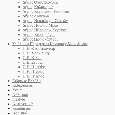
Δήμος Θεσσαλονίκης
Δήμος Καλαμαριάς
Δήμος Κορδελιού-Ευόσμου
Δήμος Λαγκαδά
Δήμος Νεάπολης – Συκεών
Δήμος Παύλου Μελά
Δήμος Πυλαίας – Χορτιάτη
Δήμος Χαλκηδόνος
Δήμος Ωραιοκάστρου
Υπόλοιπη Περιφέρεια Κεντρικής Μακεδονίας
Π.Ε. Θεσσαλονίκης
Π.Ε. Χαλκιδικής
Π.Ε. Κιλκίς
Π.Ε. Σερρών
Π.Ε. Ημαθίας
Π.Ε. Πέλλας
Π.Ε. Πιερίας
Ειδήσεις Ελλάδα
Εκδηλώσεις
Υγεία
Αθλητικά
lifestyle
Αστυνομικά
Εκπαίδευση
Πολιτικά