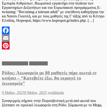
Εμπορία Ανθρώπων. Βιωματικό εργαστήρι στα πλαίσια των
Εργαστηρίων Δεξιοτήτων και του Ευρωπαικού προγράμματος E-
twinning: ”Becoming a tolerant adult” με υπεύθυνη καθηγήτρια την
κα Νανσυ Γκιοτλή, και με τους μαθητές της Γ τάξης από το Κέντρο
Ελπίδας, Hopespot, https://www.hopespot.gr/index.php. […]
Facebook
Email
Pinterest
Ειδήσεις Ελλάδα
Εκπαίδευση
Ρόδος: Λεωφορείο με 80 μαθητές πήρε φωτιά εν
κινήσει – “Κατεβείτε έξω, θα εκραγεί το
λεωφορείο”
Posted
Author
9 Μαΐου, 2025
9 Μαΐου, 2025
syndimotis
on
Συναγερμός σήμανε στην Πυροσβεστική μετά από φωτιά που
ξέσπασε σε σχολικό λεωφορείο στη Ρόδο. Σύμφωνα με το Mega,