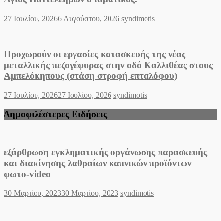
Posted
Author
27 Ιουλίου, 2026
6 Αυγούστου, 2026
syndimotis
on
Προχωρούν οι εργασίες κατασκευής της νέας
μεταλλικής πεζογέφυρας στην οδό Καλλιθέας στους
Αμπελόκηπους (στάση στροφή επταλόφου)
Posted
Author
27 Ιουλίου, 2026
27 Ιουλίου, 2026
syndimotis
on
Δημοφιλέστερες Ειδήσεις
εξάρθρωση εγκληματικής οργάνωσης παρασκευής
και διακίνησης λαθραίων καπνικών προϊόντων
φωτο-video
Posted
Author
30 Μαρτίου, 2023
30 Μαρτίου, 2023
syndimotis
on