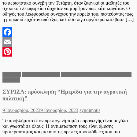
το περιστατικό συνέβη την Τετάρτη, όταν ξαφνικά οι μαθητές του
σχολικού λεωφορείου άρχισαν να μυρίζουν πως κάτι καιγόταν. Ο
οδηγός του λεωφορείου συνέχισε την πορεία του, πιστεύοντας πως
η μυρωδιά ερχόταν από έξω, ωστόσο λίγο αργότερα κατέβασε […]
Facebook
Email
Pinterest
Αγροτικά
Δήμος Χαλκηδόνος
Δημοτική Ενότητα Άγιος Αθανάσιος
Πολιτικά
ΣΥΡΙΖΑ: πρόσκληση “Ημερίδα για την αγροτική
πολιτική”
Posted
Author
9 Ιανουαρίου, 2023
9 Ιανουαρίου, 2023
syndimotis
on
Τα προβλήματα στον πρωτογενή τομέα παραγωγής είναι μεγάλα
και γνωστά σε όλους. Η αντιμετώπιση τους είναι άμεσης
προτεραιότητας και μια από τις πρώτες προσπάθειες που μια