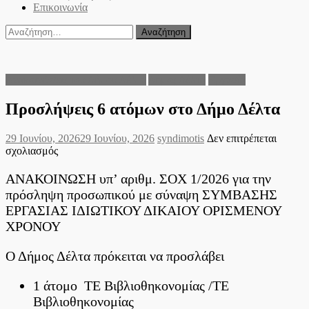
Επικοινωνία
Αναζήτηση
για:
Ανακοινώσεις του Δήμου Δέλτα
Δήμος Δέλτα
Εργασία
Προσλήψεις 6 ατόμων στο Δήμο Δέλτα
Posted
Author
29 Ιουνίου, 2026
29 Ιουνίου, 2026
syndimotis
Δεν επιτρέπεται
on
στο
σχολιασμός
Προσλήψεις
6
ΑΝΑΚΟΙΝΩΣΗ υπ’ αριθμ. ΣΟΧ 1/2026 για την
ατόμων
πρόσληψη προσωπικού με σύναψη ΣΥΜΒΑΣΗΣ
στο
ΕΡΓΑΣΙΑΣ ΙΔΙΩΤΙΚΟΥ ΔΙΚΑΙΟΥ ΟΡΙΣΜΕΝΟΥ
Δήμο
ΧΡΟΝΟΥ
Δέλτα
Ο Δήμος Δέλτα πρόκειται να προσλάβει
1 άτομο ΤΕ Βιβλιοθηκονομίας /ΤΕ
Βιβλιοθηκονομίας