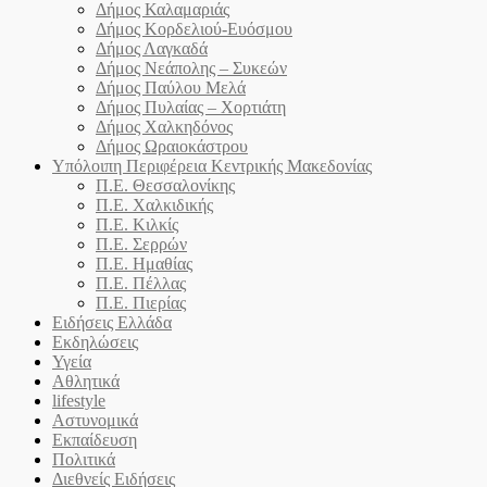
Δήμος Καλαμαριάς
Δήμος Κορδελιού-Ευόσμου
Δήμος Λαγκαδά
Δήμος Νεάπολης – Συκεών
Δήμος Παύλου Μελά
Δήμος Πυλαίας – Χορτιάτη
Δήμος Χαλκηδόνος
Δήμος Ωραιοκάστρου
Υπόλοιπη Περιφέρεια Κεντρικής Μακεδονίας
Π.Ε. Θεσσαλονίκης
Π.Ε. Χαλκιδικής
Π.Ε. Κιλκίς
Π.Ε. Σερρών
Π.Ε. Ημαθίας
Π.Ε. Πέλλας
Π.Ε. Πιερίας
Ειδήσεις Ελλάδα
Εκδηλώσεις
Υγεία
Αθλητικά
lifestyle
Αστυνομικά
Εκπαίδευση
Πολιτικά
Διεθνείς Ειδήσεις