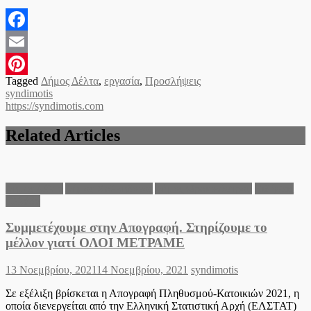
Facebook
Email
Tagged
Δήμος Δέλτα
,
εργασία
,
Προσλήψεις
Pinterest
syndimotis
https://syndimotis.com
Related Articles
Δήμος Δέλτα
Δήμος Χαλκηδόνος
Δήμος Ωραιοκάστρου
Ειδήσεις
Ελλάδα
Συμμετέχουμε στην Απογραφή. Στηρίζουμε το
μέλλον γιατί ΟΛΟΙ ΜΕΤΡΑΜΕ
Posted
Author
13 Νοεμβρίου, 2021
14 Νοεμβρίου, 2021
syndimotis
on
Σε εξέλιξη βρίσκεται η Απογραφή Πληθυσμού-Κατοικιών 2021, η
οποία διενεργείται από την Ελληνική Στατιστική Αρχή (ΕΛΣΤΑΤ)