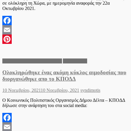
σε ολόκληρη τη Χώρα, με ημερομηνία αναφοράς την 22α
Οκτωβρίου 2021.
Facebook
Email
Pinterest
Ανακοινώσεις του Δήμου Δέλτα
Δήμος Δέλτα
Ολοκληρώθηκε ένας ακόμη κύκλος αιμοδοσίας που
διοργανώθηκε απο το ΚΠΟΔΔ
Posted
Author
10 Νοεμβρίου, 2021
10 Νοεμβρίου, 2021
syndimotis
on
Ο Κοινωνικός Πολιτιστικός Οργανισμός Δήμου Δέλτα – ΚΠΟΔΔ
δήλωσε στην ανάρτηση του στα social media:
Facebook