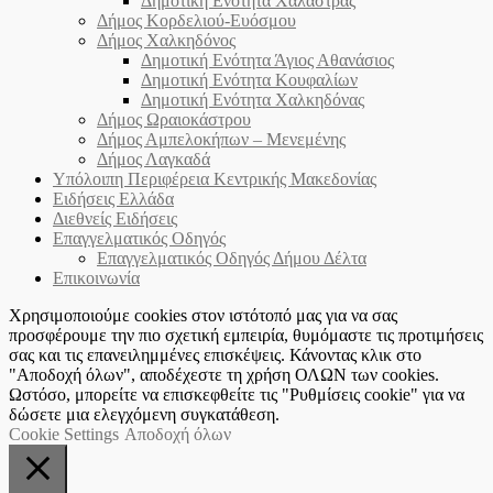
Δημοτική Ενότητα Χαλάστρας
Δήμος Κορδελιού-Ευόσμου
Δήμος Χαλκηδόνος
Δημοτική Ενότητα Άγιος Αθανάσιος
Δημοτική Ενότητα Κουφαλίων
Δημοτική Ενότητα Χαλκηδόνας
Δήμος Ωραιοκάστρου
Δήμος Αμπελοκήπων – Μενεμένης
Δήμος Λαγκαδά
Υπόλοιπη Περιφέρεια Κεντρικής Μακεδονίας
Ειδήσεις Ελλάδα
Διεθνείς Ειδήσεις
Επαγγελματικός Οδηγός
Επαγγελματικός Οδηγός Δήμου Δέλτα
Επικοινωνία
Χρησιμοποιούμε cookies στον ιστότοπό μας για να σας
προσφέρουμε την πιο σχετική εμπειρία, θυμόμαστε τις προτιμήσεις
σας και τις επανειλημμένες επισκέψεις. Κάνοντας κλικ στο
"Αποδοχή όλων", αποδέχεστε τη χρήση ΟΛΩΝ των cookies.
Ωστόσο, μπορείτε να επισκεφθείτε τις "Ρυθμίσεις cookie" για να
δώσετε μια ελεγχόμενη συγκατάθεση.
Cookie Settings
Αποδοχή όλων