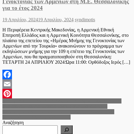
Γενοκτονίας των Αρμενίων στη Μ.Ε. Θεσσαλονίκης
για το έτος 2024
Posted
Author
19 Απριλίου, 2024
19 Απριλίου, 2024
syndimotis
on
Η Περιφέρεια Κεντρικής Μακεδονίας, η Αρμενική Εθνική
Επιτροπή Ελλάδος και η Αρμενική Κοινότητα Θεσσαλονίκης, στο
πλαίσιο της επετείου της «Ημέρας Μνήμης της Γενοκτονίας των
Αρμενίων από την Τουρκία» ανακοινώνουν το πρόγραμμα των
εκδηλώσεων μνήμης για την 109 η επέτειο της Γενοκτονίας των
Αρμενίων, που θα πραγματοποιηθούν στη Θεσσαλονίκη:
ΤΕΤΑΡΤΗ 24 ΑΠΡΙΛΙΟΥ 2024:Ώρα 11:00: Ορθόδοξος Ιερός […]
Facebook
Email
Πλοήγηση
Δ. Κορδελιού-Ευόσμου: Αναβίωση του παραδοσιακού εθίμου
Pinterest
«Καψαλιές» και ένα μεγάλο παιδικό αποκριάτικο πάρτι
άρθρων
Διακοπές ρεύματος ΔΕΔΔΗΕ στους Δήμους Θεσ/νικης και
Κορδελιού-Ευόσμου αυριο 27/2/25
Αναζήτηση