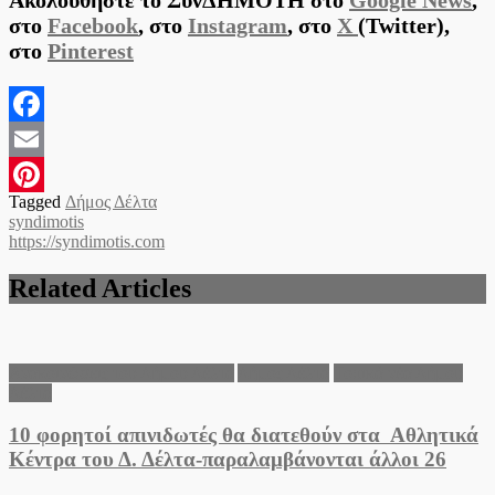
στο
Facebook
, στο
Instagram
, στο
X
(Twitter),
στο
Pinterest
Facebook
Email
Tagged
Δήμος Δέλτα
Pinterest
syndimotis
https://syndimotis.com
Related Articles
Ανακοινώσεις του Δήμου Δέλτα
Δήμος Δέλτα
Τοπικά νέα Δήμου
Δέλτα
10 φορητοί απινιδωτές θα διατεθούν στα Αθλητικά
Κέντρα του Δ. Δέλτα-παραλαμβάνονται άλλοι 26