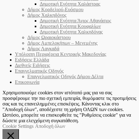
Δημοτική Ενότητα Χαλάστρας
Δήμος Κορδελιού-Ευόσμου
Δήμος Χαλκηδόνος
Δημοτική Ενότητα Άγιος Αθανάσιος
Δημοτική Ενότητα Κουφαλίων
Δημοτική Ενότητα Χαλκηδόνας
Δήμος Ωραιοκάστρου
Δήμος Αμπελοκήπων – Μενεμένης
Δήμος Λαγκαδά
Υπόλοιπη Περιφέρεια Κεντρικής Μακεδονίας
Ειδήσεις Ελλάδα
Διεθνείς Ειδήσεις
Επαγγελματικός Οδηγός
Επαγγελματικός Οδηγός Δήμου Δέλτα
Επικοινωνία
Χρησιμοποιούμε cookies στον ιστότοπό μας για να σας
προσφέρουμε την πιο σχετική εμπειρία, θυμόμαστε τις προτιμήσεις
σας και τις επανειλημμένες επισκέψεις. Κάνοντας κλικ στο
"Αποδοχή όλων", αποδέχεστε τη χρήση ΟΛΩΝ των cookies.
Ωστόσο, μπορείτε να επισκεφθείτε τις "Ρυθμίσεις cookie" για να
δώσετε μια ελεγχόμενη συγκατάθεση.
Cookie Settings
Αποδοχή όλων