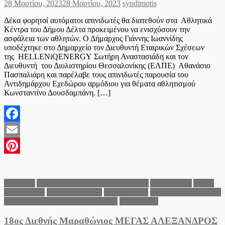
Posted
Author
28 Μαρτίου, 2023
28 Μαρτίου, 2023
syndimotis
on
Δέκα φορητοί αυτόματοι απινιδωτές θα διατεθούν στα Αθλητικά
Κέντρα του Δήμου Δέλτα προκειμένου να ενισχύσουν την
ασφάλεια των αθλητών. Ο Δήμαρχος Γιάννης Ιωαννίδης
υποδέχτηκε στο Δημαρχείο τον Διευθυντή Εταιρικών Σχέσεων
της HELLENiQENERGY Σωτήρη Αναστασιάδη και τον
Διευθυντή του Διυλιστηρίου Θεσσαλονίκης (ΕΛΠΕ) Αθανάσιο
Πασπαλιάρη και παρέλαβε τους απινιδωτές παρουσία του
Αντιδημάρχου Εχεδώρου αρμόδιου για θέματα αθλητισμού
Κωνσταντίνο Δουσδαμπάνη. […]
Facebook
Email
Pinterest
Αθλητικά
Δήμος Αμπελοκήπων - Μενεμένης
Δήμος Δέλτα
Δήμος
Χαλκηδόνος
Ειδήσεις Ελλάδα
Θεσσαλονίκη
Νομός Θεσσαλονίκης
Περιφέρεια Κεντρικής Μακεδονίας
Πολιτιστικά
18ος Διεθνής Μαραθώνιος ΜΕΓΑΣ ΑΛΕΞΑΝΔΡΟΣ