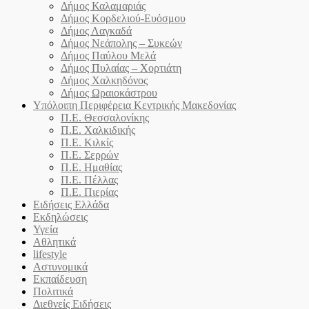
Δήμος Καλαμαριάς
Δήμος Κορδελιού-Ευόσμου
Δήμος Λαγκαδά
Δήμος Νεάπολης – Συκεών
Δήμος Παύλου Μελά
Δήμος Πυλαίας – Χορτιάτη
Δήμος Χαλκηδόνος
Δήμος Ωραιοκάστρου
Υπόλοιπη Περιφέρεια Κεντρικής Μακεδονίας
Π.Ε. Θεσσαλονίκης
Π.Ε. Χαλκιδικής
Π.Ε. Κιλκίς
Π.Ε. Σερρών
Π.Ε. Ημαθίας
Π.Ε. Πέλλας
Π.Ε. Πιερίας
Ειδήσεις Ελλάδα
Εκδηλώσεις
Υγεία
Αθλητικά
lifestyle
Αστυνομικά
Εκπαίδευση
Πολιτικά
Διεθνείς Ειδήσεις