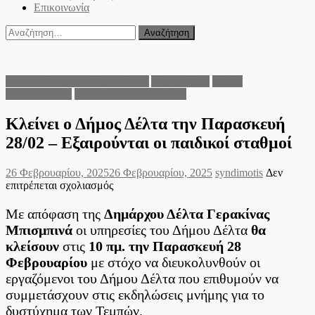
Επικοινωνία
Αναζήτηση
για:
Ανακοινώσεις του Δήμου Δέλτα
Δήμος Δέλτα
Νομός
Θεσσαλονίκης
Τοπικά νέα Δήμου Δέλτα
Κλείνει ο Δήμος Δέλτα την Παρασκευή
28/02 – Εξαιρούνται οι παιδικοί σταθμοί
Posted
Author
26 Φεβρουαρίου, 2025
26 Φεβρουαρίου, 2025
syndimotis
Δεν
on
στο
επιτρέπεται σχολιασμός
Κλείνει
ο
Με απόφαση της
Δημάρχου Δέλτα Γερακίνας
Δήμος
Μπισμπινά
οι υπηρεσίες του Δήμου Δέλτα
θα
Δέλτα
κλείσουν
στις
10 πμ. την Παρασκευή 28
την
Φεβρουαρίου
με στόχο να διευκολυνθούν οι
Παρασκευή
28/02
εργαζόμενοι του Δήμου Δέλτα που επιθυμούν να
–
συμμετάσχουν στις εκδηλώσεις μνήμης για το
Εξαιρούνται
δυστύχημα των Τεμπών.
οι