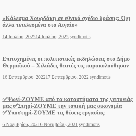
«Κάλεσμα Χουρδάκη σε εθνικό σχέδιο δράσης: Όχι
άλλα τετελεσμένα στο Αιγαίο»
Posted
Author
14 Ιουλίου, 2025
14 Ιουλίου, 2025
syndimotis
on
Επιτυχημένες οι πολιτιστικές εκδηλώσεις στο Δήμο
Θερμαϊκού – Χιλιάδες θεατές τις παρακολούθησαν
Posted
Author
16 Σεπτεμβρίου, 2022
17 Σεπτεμβρίου, 2022
syndimotis
on
✅Ψωνί-ΖΟΥΜΕ από τα καταστήματα της γειτονιάς
μας ✅Στηρί-ΖΟΥΜΕ την τοπική μας οικονομία
✅Υποστηρί-ΖΟΥΜΕ τις θέσεις εργασίας
Posted
Author
6 Νοεμβρίου, 2021
6 Νοεμβρίου, 2021
syndimotis
on