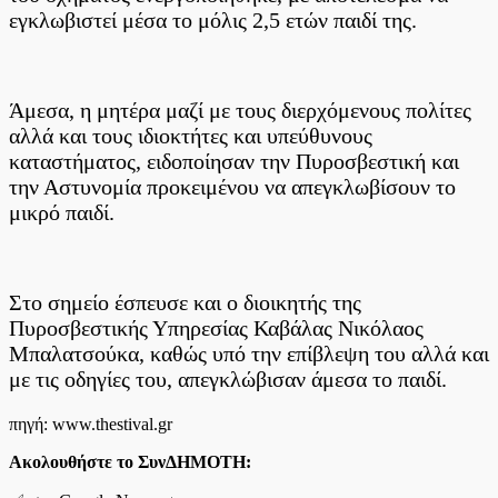
–
εγκλωβιστεί μέσα το μόλις 2,5 ετών παιδί της.
Ανάστατη
η
μητέρα
του,
ειδοποίησε
Άμεσα, η μητέρα μαζί με τους διερχόμενους πολίτες
την
αλλά και τους ιδιοκτήτες και υπεύθυνους
Πυροσβεστική
καταστήματος, ειδοποίησαν την Πυροσβεστική και
(φωτο)
την Αστυνομία προκειμένου να απεγκλωβίσουν το
μικρό παιδί.
Στο σημείο έσπευσε και ο διοικητής της
Πυροσβεστικής Υπηρεσίας Καβάλας Νικόλαος
Μπαλατσούκα, καθώς υπό την επίβλεψη του αλλά και
με τις οδηγίες του, απεγκλώβισαν άμεσα το παιδί.
πηγή: www.thestival.gr
Ακολουθήστε το ΣυνΔΗΜΟΤΗ: