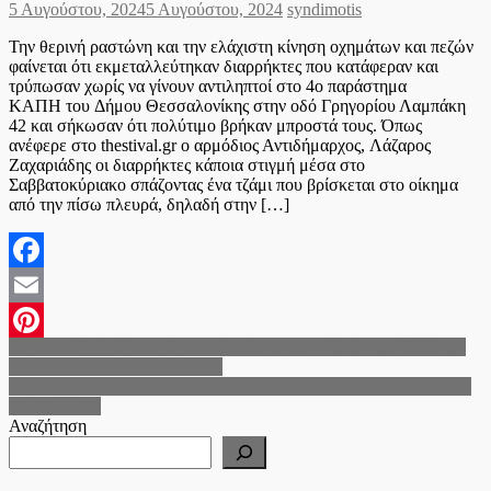
Posted
Author
5 Αυγούστου, 2024
5 Αυγούστου, 2024
syndimotis
on
Την θερινή ραστώνη και την ελάχιστη κίνηση οχημάτων και πεζών
φαίνεται ότι εκμεταλλεύτηκαν διαρρήκτες που κατάφεραν και
τρύπωσαν χωρίς να γίνουν αντιληπτοί στο 4ο παράστημα
ΚΑΠΗ του Δήμου Θεσσαλονίκης στην οδό Γρηγορίου Λαμπάκη
42 και σήκωσαν ότι πολύτιμο βρήκαν μπροστά τους. Όπως
ανέφερε στο thestival.gr ο αρμόδιος Αντιδήμαρχος, Λάζαρος
Ζαχαριάδης οι διαρρήκτες κάποια στιγμή μέσα στο
Σαββατοκύριακο σπάζοντας ένα τζάμι που βρίσκεται στο οίκημα
από την πίσω πλευρά, δηλαδή στην […]
Facebook
Email
Πλοήγηση
Εμμανουήλ Φράγκος: Κρατική ευθύνη υποστήριξη των Ελλήνων
Pinterest
αγροτών με τεχνολογία αιχμής
άρθρων
Δήμος Χαλκηδόνος:Τροποποιούνται τα δρομολόγια των γραμμών
81, 89 και 90
Αναζήτηση