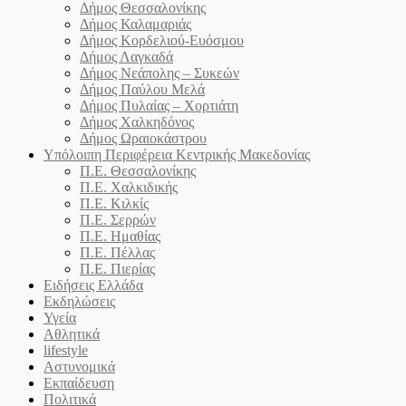
Δήμος Θεσσαλονίκης
Δήμος Καλαμαριάς
Δήμος Κορδελιού-Ευόσμου
Δήμος Λαγκαδά
Δήμος Νεάπολης – Συκεών
Δήμος Παύλου Μελά
Δήμος Πυλαίας – Χορτιάτη
Δήμος Χαλκηδόνος
Δήμος Ωραιοκάστρου
Υπόλοιπη Περιφέρεια Κεντρικής Μακεδονίας
Π.Ε. Θεσσαλονίκης
Π.Ε. Χαλκιδικής
Π.Ε. Κιλκίς
Π.Ε. Σερρών
Π.Ε. Ημαθίας
Π.Ε. Πέλλας
Π.Ε. Πιερίας
Ειδήσεις Ελλάδα
Εκδηλώσεις
Υγεία
Αθλητικά
lifestyle
Αστυνομικά
Εκπαίδευση
Πολιτικά