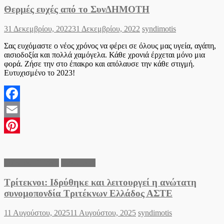
Θερμές ευχές από το ΣυνΔΗΜΟΤΗ
Posted
Author
31 Δεκεμβρίου, 2022
31 Δεκεμβρίου, 2022
syndimotis
on
Σας ευχόμαστε ο νέος χρόνος να φέρει σε όλους μας υγεία, αγάπη,
αισιοδοξία και πολλά χαμόγελα. Κάθε χρονιά έρχεται μόνο μια
φορά. Ζήσε την στο έπακρο και απόλαυσε την κάθε στιγμή.
Ευτυχισμένο το 2023!
Facebook
Email
Pinterest
Ειδήσεις Ελλάδα
Κοινωνικά
Τρίτεκνοι: Ιδρύθηκε και λειτουργεί η ανώτατη
συνομοπονδία Τριτέκνων Ελλάδος ΑΣΤΕ
Posted
Author
11 Αυγούστου, 2025
11 Αυγούστου, 2025
syndimotis
on