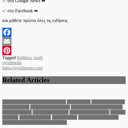
✅ στο Google News ➡
✅ στο Facebook ➡
και μάθετε πρώτοι όλες τις ειδήσεις
Facebook
Email
Tagged
Καβάλα
,
παιδί
Pinterest
syndimotis
https://syndimotis.com
Related Articles
Δήμος Αμπελοκήπων - Μενεμένης
Δήμος Δέλτα
Δήμος Θερμαϊκού
Δήμος Θέρμης
Δήμος Θεσσαλονίκης
Δήμος Κορδελιού-Ευόσμου
Δήμος Λαγκαδά
Δήμος Χαλκηδόνος
Δήμος Ωραιοκάστρου
Διεθνείς
Ειδήσεις
Ειδήσεις Ελλάδα
Θεσσαλονίκη
Νομός Θεσσαλονίκης
Περιφέρεια Κεντρικής Μακεδονίας