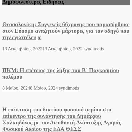
Δημοφιλέστερες Ειδήσεις
Θεσσαλονίκη: Συγγενείς 66χρονης που παρασύρθηκε
στον Εύοσμο αναζητούν μάρτυρες για τον οδηγό που
την εγκατέλειψε
Posted
Author
13 Δεκεμβρίου, 2022
13 Δεκεμβρίου, 2022
syndimotis
on
ΠΚΜ: Η επέτειος της λήξης του Β΄ Παγκοσμίου
πολέμου
Posted
Author
8 Μαΐου, 2024
8 Μαΐου, 2024
syndimotis
on
Η επέκταση του δικτύου φυσικού αερίου στο
επίκεντρο της συνάντησης του Δημάρχου
Χαλκηδόνος με τον Διευθυντή Ανάπτυξης Αγοράς
Φυσικού Αερίου της ΕΔΑ ΘΕΣΣ