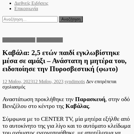
Διεθνείς Ειδήσεις
Επικοινωνία
Αναζήτηση
για:
Ειδήσεις Ελλάδα
Θεσσαλονίκη
Καβάλα: 2,5 ετών παιδί εγκλωβίστηκε
μέσα σε αμάξι – Ανάστατη η μητέρα του,
ειδοποίησε την Πυροσβεστική (φωτο)
Posted
Author
12 Μαΐου, 2023
12 Μαΐου, 2023
syndimotis
Δεν επιτρέπεται
on
στο
σχολιασμός
Καβάλα:
2,5
Αναστάτωση προκλήθηκε την
Παρασκευή
, στην οδό
ετών
Βενιζέλου στο κέντρο της
Καβάλας
.
παιδί
εγκλωβίστηκε
Σύμφωνα με το CENTER TV, μία μητέρα εξήλθε από
μέσα
σε
το αυτοκίνητο της για λίγο και το αυτόματο κλείδωμα
αμάξι
του οχήματος ενεργοποιήθηκε, με αποτέλεσμα να