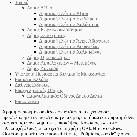
Τοπικά
Δήμος Δέλτα
Δημοτική Ενότητα Αξιού
Δημοτική Ενότητα Εχεδώρου
Δημοτική Ενότητα Χαλάστρας
Δήμος Κορδελιού-Ευόσμου
Δήμος Χαλκηδόνος
Δημοτική Ενότητα Άγιος Αθανάσιος
Δημοτική Ενότητα Κουφαλίων
Δημοτική Ενότητα Χαλκηδόνας
Δήμος Ωραιοκάστρου
Δήμος Αμπελοκήπων – Μενεμένης
Δήμος Λαγκαδά
Υπόλοιπη Περιφέρεια Κεντρικής Μακεδονίας
Ειδήσεις Ελλάδα
Διεθνείς Ειδήσεις
Επαγγελματικός Οδηγός
Επαγγελματικός Οδηγός Δήμου Δέλτα
Επικοινωνία
Χρησιμοποιούμε cookies στον ιστότοπό μας για να σας
προσφέρουμε την πιο σχετική εμπειρία, θυμόμαστε τις προτιμήσεις
σας και τις επανειλημμένες επισκέψεις. Κάνοντας κλικ στο
"Αποδοχή όλων", αποδέχεστε τη χρήση ΟΛΩΝ των cookies.
Ωστόσο, μπορείτε να επισκεφθείτε τις "Ρυθμίσεις cookie" για να