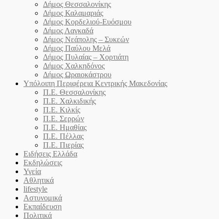
Δήμος Θεσσαλονίκης
Δήμος Καλαμαριάς
Δήμος Κορδελιού-Ευόσμου
Δήμος Λαγκαδά
Δήμος Νεάπολης – Συκεών
Δήμος Παύλου Μελά
Δήμος Πυλαίας – Χορτιάτη
Δήμος Χαλκηδόνος
Δήμος Ωραιοκάστρου
Υπόλοιπη Περιφέρεια Κεντρικής Μακεδονίας
Π.Ε. Θεσσαλονίκης
Π.Ε. Χαλκιδικής
Π.Ε. Κιλκίς
Π.Ε. Σερρών
Π.Ε. Ημαθίας
Π.Ε. Πέλλας
Π.Ε. Πιερίας
Ειδήσεις Ελλάδα
Εκδηλώσεις
Υγεία
Αθλητικά
lifestyle
Αστυνομικά
Εκπαίδευση
Πολιτικά