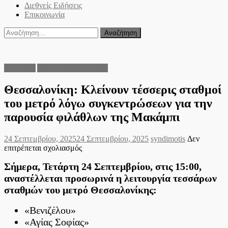
Διεθνείς Ειδήσεις
Επικοινωνία
Αναζήτηση
για:
Αθλητικά
Δήμος Θεσσαλονίκης
Θεσσαλονίκη: Κλείνουν τέσσερις σταθμοί
του μετρό λόγω συγκεντρώσεων για την
παρουσία φιλάθλων της Μακάμπι
Posted
Author
24 Σεπτεμβρίου, 2025
24 Σεπτεμβρίου, 2025
syndimotis
Δεν
on
στο
επιτρέπεται σχολιασμός
Θεσσαλονίκη:
Σήμερα,
Τετάρτη 24 Σεπτεμβρίου, στις 15:00
,
Κλείνουν
τέσσερις
αναστέλλεται προσωρινά η λειτουργία τεσσάρων
σταθμοί
σταθμών του μετρό Θεσσαλονίκης:
του
μετρό
«Βενιζέλου»
λόγω
συγκεντρώσεων
«Αγίας Σοφίας»