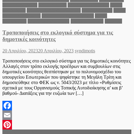
Δήμος Θερμαϊκού
Δήμος Θέρμης
Δήμος Θεσσαλονίκης
Δήμος
Καλαμαριάς
Δήμος Κορδελιού-Ευόσμου
Δήμος Λαγκαδά
Δήμος
Νεάπολης - Συκεών
Δήμος Πυλαίας – Χορτιάτη
Δήμος
Χαλκηδόνος
Δήμος Ωραιοκάστρου
Ειδήσεις Ελλάδα
Πολιτικά
Τροποποιήσεις στο εκλογικό σύστημα για τις
δημοτικές κοινότητες
Posted
Author
20 Απριλίου, 2023
20 Απριλίου, 2023
syndimotis
on
Τροποποιήσεις στο εκλογικό σύστημα για τις δημοτικές κοινότητες
Αλλαγές στον τρόπο εκλογής προέδρων και συμβουλίων στις
δημοτικές κοινότητες θεσπίστηκαν με το πολυνομοσχέδιο του
υπουργείου Εσωτερικών που ψηφίστηκε τη Μεγάλη Τρίτη και
δημοσιεύθηκε στο ΦΕΚ ως ν. 5043/2023 με τίτλο «Ρυθμίσεις
σχετικά με τους Οργανισμούς Τοπικής Αυτοδιοίκησης α’ και β’
βαθμού- Διατάξεις για την ευζωία των […]
Facebook
Email
Πλοήγηση
Στρατιωτική Άσκηση «Παρμενίων 2025»: Σειρήνες συναγερμού σε