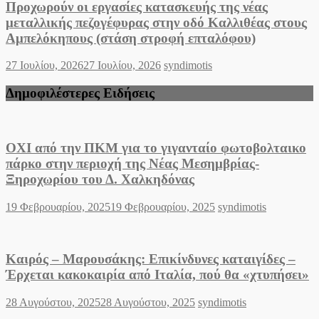
Προχωρούν οι εργασίες κατασκευής της νέας
μεταλλικής πεζογέφυρας στην οδό Καλλιθέας στους
Αμπελόκηπους (στάση στροφή επταλόφου)
Posted
Author
27 Ιουλίου, 2026
27 Ιουλίου, 2026
syndimotis
on
Δημοφιλέστερες Ειδήσεις
ΟΧΙ από την ΠΚΜ για το γιγανταίο φωτοβολταικο
πάρκο στην περιοχή της Νέας Μεσημβρίας-
Ξηροχωρίου του Δ. Χαλκηδόνας
Posted
Author
19 Φεβρουαρίου, 2025
19 Φεβρουαρίου, 2025
syndimotis
on
Καιρός – Μαρουσάκης: Επικίνδυνες καταιγίδες –
Έρχεται κακοκαιρία από Ιταλία, πού θα «χτυπήσει»
Posted
Author
28 Αυγούστου, 2025
28 Αυγούστου, 2025
syndimotis
on