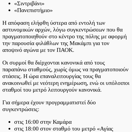
για
«Σιντριβάνι»
την
«Πανεπιστήμιο»
παρουσία
φιλάθλων
Η απόφαση ελήφθη ύστερα από εντολή των
της
Μακάμπι
αστυνομικών αρχών, λόγω συγκεντρώσεων που θα
πραγματοποιηθούν στο κέντρο της πόλης με αφορμή
την παρουσία φιλάθλων της Μακάμπι για τον
αποψινό αγώνα με τον ΠΑΟΚ.
Οι συρμοί θα διέρχονται κανονικά από τους
παραπάνω σταθμούς, χωρίς όμως να πραγματοποιούν
στάσεις. Η ώρα επαναλειτουργίας τους θα
ανακοινωθεί με νεότερη ενημέρωση, ενώ οι υπόλοιποι
σταθμοί του μετρό λειτουργούν κανονικά.
Για σήμερα έχουν προγραμματιστεί δύο
συγκεντρώσεις:
στις 16:00 στην Καμάρα
στις 18:00 στον σταθμό του μετρό «Αγίας