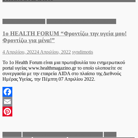
Δήμος Θεσσαλονίκης
Περιφέρεια Κεντρικής Μακεδονίας
1o HEALTH FORUM “Φροντίζω την υγεία μου!
Φροντίζω για μένα!”
Posted
Author
4 Απριλίου, 2022
4 Απριλίου, 2022
syndimotis
on
Το 1ο Health Forum είναι μια πρωτοβουλία του ενημερωτικού
portal υγείας www.healthmagazino.gr το οποίο υλοποιείτε σε
συνεργασία με την εταιρεία AIDA στο πλαίσιο της Διεθνούς
Ημέρας Υγείας, την Πέμπτη 07 Απριλίου 2022.
Facebook
Email
Pinterest
Αθλητικά
Ανακοινώσεις του Δήμου Ωραιοκάστρου
Δήμος