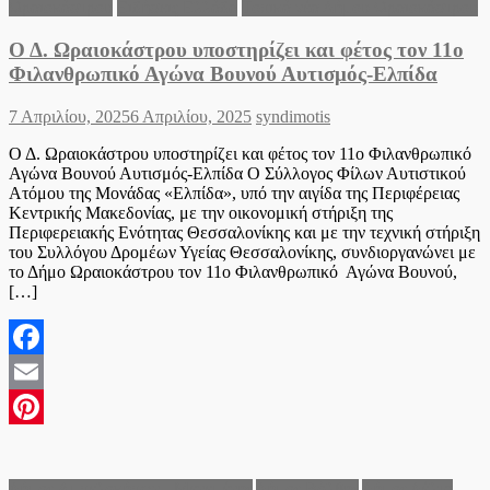
Ωραιοκάστρου
Ειδήσεις Ελλάδα
Τοπικά νέα Δήμου Ωραιοκάστρου
Ο Δ. Ωραιοκάστρου υποστηρίζει και φέτος τον 11ο
Φιλανθρωπικό Αγώνα Βουνού Αυτισμός-Ελπίδα
Posted
Author
7 Απριλίου, 2025
6 Απριλίου, 2025
syndimotis
on
Ο Δ. Ωραιοκάστρου υποστηρίζει και φέτος τον 11ο Φιλανθρωπικό
Αγώνα Βουνού Αυτισμός-Ελπίδα Ο Σύλλογος Φίλων Αυτιστικού
Ατόμου της Μονάδας «Ελπίδα», υπό την αιγίδα της Περιφέρειας
Κεντρικής Μακεδονίας, με την οικονομική στήριξη της
Περιφερειακής Ενότητας Θεσσαλονίκης και με την τεχνική στήριξη
του Συλλόγου Δρομέων Υγείας Θεσσαλονίκης, συνδιοργανώνει με
το Δήμο Ωραιοκάστρου τον 11ο Φιλανθρωπικό Αγώνα Βουνού,
[…]
Facebook
Email
Pinterest
Δήμος Αμπελοκήπων - Μενεμένης
Δήμος Βόλβης
Δήμος Δέλτα