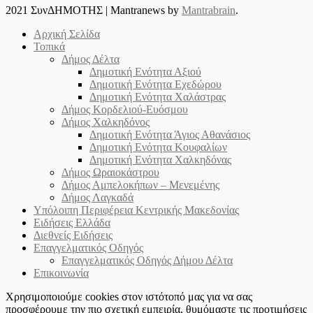
2021 ΣυνΔΗΜΟΤΗΣ
|
Mantranews by
Mantrabrain
.
Αρχική Σελίδα
Τοπικά
Δήμος Δέλτα
Δημοτική Ενότητα Αξιού
Δημοτική Ενότητα Εχεδώρου
Δημοτική Ενότητα Χαλάστρας
Δήμος Κορδελιού-Ευόσμου
Δήμος Χαλκηδόνος
Δημοτική Ενότητα Άγιος Αθανάσιος
Δημοτική Ενότητα Κουφαλίων
Δημοτική Ενότητα Χαλκηδόνας
Δήμος Ωραιοκάστρου
Δήμος Αμπελοκήπων – Μενεμένης
Δήμος Λαγκαδά
Υπόλοιπη Περιφέρεια Κεντρικής Μακεδονίας
Ειδήσεις Ελλάδα
Διεθνείς Ειδήσεις
Επαγγελματικός Οδηγός
Επαγγελματικός Οδηγός Δήμου Δέλτα
Επικοινωνία
Χρησιμοποιούμε cookies στον ιστότοπό μας για να σας
προσφέρουμε την πιο σχετική εμπειρία, θυμόμαστε τις προτιμήσεις