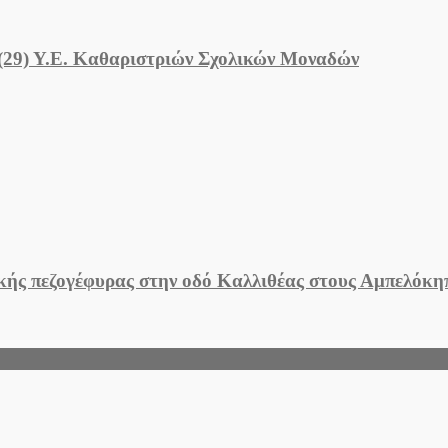
 (29) Υ.Ε. Καθαριστριών Σχολικών Μοναδών
ικής πεζογέφυρας στην οδό Καλλιθέας στους Αμπελόκ