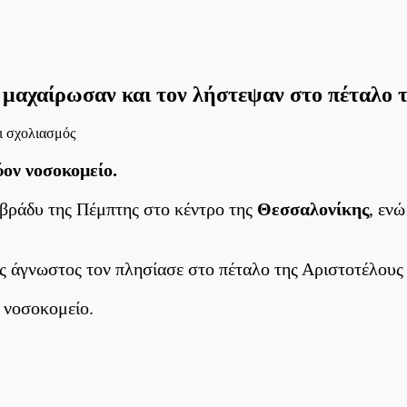
ν μαχαίρωσαν και τον λήστεψαν στο πέταλο 
στο
ι σχολιασμός
Θεσσαλονίκη:
33χρονος
ον νοσοκομείο.
κατήγγειλε
ότι
βράδυ της Πέμπτης στο κέντρο της
Θεσσαλονίκης
, εν
τον
μαχαίρωσαν
και
τον
ς άγνωστος τον πλησίασε στο πέταλο της Αριστοτέλους 
λήστεψαν
στο
 νοσοκομείο.
πέταλο
της
Αριστοτέλους