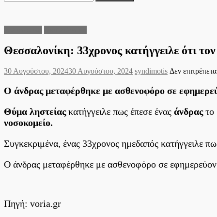
για:
Αστυνομικά
Θεσσαλονίκη
Θεσσαλονίκη: 33χρονος κατήγγειλε ότι το
Posted
Author
30 Αυγούστου, 2024
30 Αυγούστου, 2024
syndimotis
Δεν επιτρέπετα
on
Ο άνδρας μεταφέρθηκε με ασθενοφόρο σε εφημερεύ
Θύμα ληστείας
κατήγγειλε πως έπεσε ένας
άνδρας
το 
νοσοκομείο.
Συγκεκριμένα, ένας 33χρονος ημεδαπός κατήγγειλε πω
Ο άνδρας μεταφέρθηκε με ασθενοφόρο σε εφημερεύον
Πηγή: voria.gr