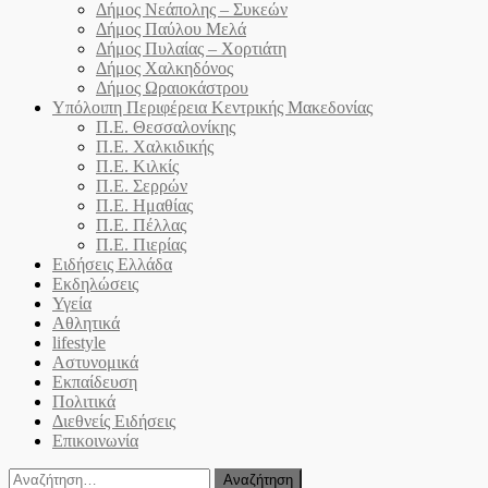
Δήμος Νεάπολης – Συκεών
Δήμος Παύλου Μελά
Δήμος Πυλαίας – Χορτιάτη
Δήμος Χαλκηδόνος
Δήμος Ωραιοκάστρου
Υπόλοιπη Περιφέρεια Κεντρικής Μακεδονίας
Π.Ε. Θεσσαλονίκης
Π.Ε. Χαλκιδικής
Π.Ε. Κιλκίς
Π.Ε. Σερρών
Π.Ε. Ημαθίας
Π.Ε. Πέλλας
Π.Ε. Πιερίας
Ειδήσεις Ελλάδα
Εκδηλώσεις
Υγεία
Αθλητικά
lifestyle
Αστυνομικά
Εκπαίδευση
Πολιτικά
Διεθνείς Ειδήσεις
Επικοινωνία
Αναζήτηση