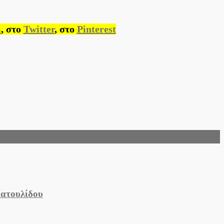
m
, στο
Twitter
, στο
Pinterest
Πατουλίδου