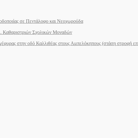
ς οδοποιίας σε Πεντάλοφο και Νεοχωρούδα
.Ε. Καθαριστριών Σχολικών Μοναδών
ογέφυρας στην οδό Καλλιθέας στους Αμπελόκηπους (στάση στροφή ε