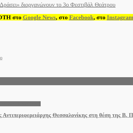
 Δράσει» διοργανώνουν το 3o Φεστιβάλ Θεάτρου
ΟΤΗ στο
Google News
, στο
Facebook
, στο
Instagra
λο
εντρικής Μακεδονίας
ος Αντιπεριφερειάρχης Θεσσαλονίκης στη θέση της Β. 