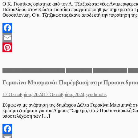
Ο Κ. Γιουτίκας ορίστηκε από τον Α. Τζιτζικώστα νέος Αντιπεριφερ
Πατουλίδου στον Κώστα Γιουτίκα πραγματοποιήθηκε σήμερα στο Γρ
Θεσσαλονίκη. Ο κ. Τζιτζικώστας έκανε αποδεκτή την παραίτηση τη
Facebook
Email
Pinterest
Ανακοινώσεις του Δήμου Δέλτα
Δήμος Δέλτα
Ειδήσεις Ελλάδα
Θεσσ
Γερακίνα Μπισμπινά: Παρέμβασή στην Προσυνεδρι
Posted
Author
17 Οκτωβρίου, 2024
17 Οκτωβρίου, 2024
syndimotis
on
Σύμφωνα με ανάρτηση της δημάρχου Δέλτα Γερακίνα Μπισμπινά στ
κρίσιμα ζητήματα για του Δήμους “Σήμερα, στην Προσυνεδριακή Συ
υποστελέχωση των […]