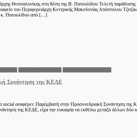
ειάρχης Θεσσαλονίκης στη θέση της Β. Πατουλίδου Τελετή παράδοσης
αφείο του Περιφερειάρχη Κεντρικής Μακεδονίας Απόστολου Τζιτζικώ
ς κ. Πατουλίδου από […]
αλονίκη
Νομός Θεσσαλονίκης
Τοπικά νέα Δήμου Δέλτα
ακή Συνάντηση της ΚΕΔΕ
α social αναφέρει: Παρέμβασή στην Προσυνεδριακή Συνάντηση της
νάντηση της ΚΕΔΕ, είχα την ευκαιρία να εκθέσω μεταξύ άλλων δύο κ