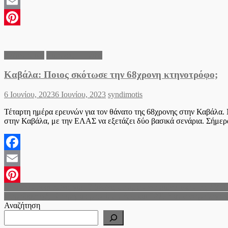
Facebook
Email
Pinterest
Αστυνομικά
Ειδήσεις Ελλάδα
Καβάλα: Ποιος σκότωσε την 68χρονη κτηνοτρόφο;
Posted
Author
6 Ιουνίου, 2023
6 Ιουνίου, 2023
syndimotis
on
Τέταρτη ημέρα ερευνών για τον θάνατο της 68χρονης στην Καβάλα. 
στην Καβάλα, με την ΕΛΑΣ να εξετάζει δύο βασικά σενάρια. Σήμερα,
Facebook
Email
Πλοήγηση
Ξεκινούν οι αιτήσεις για 73 θέσεις μόνιμων εκπαιδευτικών της ΔΥ
Pinterest
Φοροδιαφυγή: Κούρεμα προστίμων έως και 50% όταν ο φορολογούμ
άρθρων
Αναζήτηση