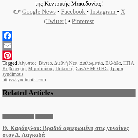
της Κεντρικής Μακεδονίας!
👉
Google News
•
Facebook
•
Instagram
•
X
(Twitter)
•
Pinterest
Facebook
Email
Tagged
Αίγυπτος
,
Βίντεο
,
Διεθνή Νέα
,
Διπλωματία
,
Ελλάδα
,
ΗΠΑ
,
Pinterest
Κυβέρνηση
,
Μητσοτάκης
,
Πολιτική
,
ΣυνΔΗΜΟΤΗΣ
,
Τραμπ
syndimotis
https://syndimotis.com
Related Articles
Δήμος Λαγκαδά
Πολιτικά
Θ. Καράογλου: Βραδιά αφιερωμένη στις γυναίκες
στον Δ. Λαγκαδά