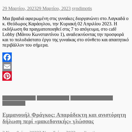
Posted
Author
29 Μαρτίου, 2023
29 Μαρτίου, 2023
syndimotis
on
Μια βραδιά αφιερωμένη στις γυναίκες διοργανώνει στο Λαγκαδά ο
κ. Θεόδωρος Καράογλου, την Κυριακή 02 Απριλίου 2023. Η
εκδήλωση θα πραγματοποιηθεί στις 7 το απόγευμα, στο café
Lobby (Μάνου Κωνσταντίνου 1), αναδεικνύοντας την προσφορά
και το πολυδιάστατο έργο της γυναίκας στο σύνθετο και απαιτητικό
περιβάλλον του σήμερα.
Facebook
Email
Pinterest
Διεθνείς Ειδήσεις
Ειδήσεις Ελλάδα
Περιφέρεια Κεντρικής
Μακεδονίας
Εμμανουήλ Φράγκος: Απαράδεκτη και ανιστόρητη
δήλωση περί «μακεδονικής» γλώσσας