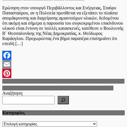
on
Ερώτηση στον υπουργό Περιβάλλοντος και Ενέργειας, Σταύρο
Παπασταύρου, αν η Πολιτεία προτίθεται να εξετάσει το πλαίσιο
απομάκρυνσης και διαχείρισης αμιαντούχων υλικών, δεδομένου
ότι ακόμη και σήμερα η παρουσία του συγκεκριμένου επικίνδυνου
υλικού είναι έντονη σε πολλές κατασκευές, κατέθεσε ο Βουλευτής
Β΄ Θεσσαλονίκης της Νέας Δημοκρατίας, κ. Θεόδωρος
Καράογλου. Προχωρώντας ένα βήμα παραπέρα επισημαίνει ότι
επειδή […]
Facebook
Email
Πλοήγηση
🎭 «Ο Καραγκιόζης σαμποτέρ» στη Θεσσαλονίκη – 15 Οκτωβρίου
Pinterest
άρθρων
Δήμος Χαλκηδόνος: Εκδηλώσεις για τον Μακεδονικό Αγώνα
Αναζήτηση
Kατηγορίες
Kατηγορίες