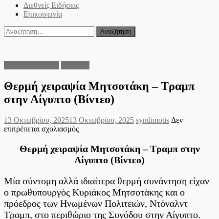
Διεθνείς Ειδήσεις
Επικοινωνία
Αναζήτηση
για:
Διεθνείς Ειδήσεις
Πολιτικά
Θερμή χειραψία Μητσοτάκη – Τραμπ
στην Αίγυπτο (Βίντεο)
Posted
Author
13 Οκτωβρίου, 2025
13 Οκτωβρίου, 2025
syndimotis
Δεν
on
στο
επιτρέπεται σχολιασμός
Θερμή
χειραψία
Θερμή χειραψία Μητσοτάκη – Τραμπ στην
Μητσοτάκη
Αίγυπτο (Βίντεο)
–
Τραμπ
Μία σύντομη αλλά ιδιαίτερα θερμή συνάντηση είχαν
στην
Αίγυπτο
ο πρωθυπουργός Κυριάκος Μητσοτάκης και ο
(Βίντεο)
πρόεδρος των Ηνωμένων Πολιτειών, Ντόναλντ
Τραμπ, στο περιθώριο της Συνόδου στην Αίγυπτο.