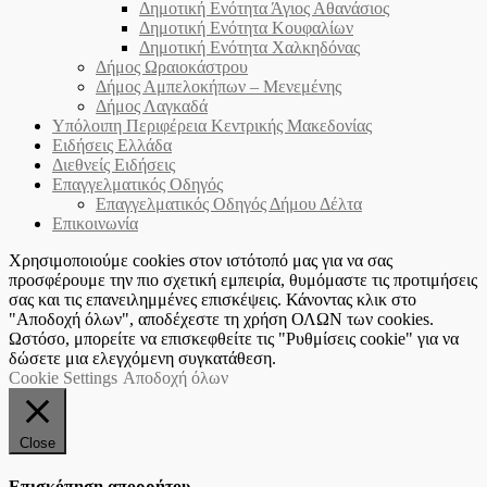
Δημοτική Ενότητα Άγιος Αθανάσιος
Δημοτική Ενότητα Κουφαλίων
Δημοτική Ενότητα Χαλκηδόνας
Δήμος Ωραιοκάστρου
Δήμος Αμπελοκήπων – Μενεμένης
Δήμος Λαγκαδά
Υπόλοιπη Περιφέρεια Κεντρικής Μακεδονίας
Ειδήσεις Ελλάδα
Διεθνείς Ειδήσεις
Επαγγελματικός Οδηγός
Επαγγελματικός Οδηγός Δήμου Δέλτα
Επικοινωνία
Χρησιμοποιούμε cookies στον ιστότοπό μας για να σας
προσφέρουμε την πιο σχετική εμπειρία, θυμόμαστε τις προτιμήσεις
σας και τις επανειλημμένες επισκέψεις. Κάνοντας κλικ στο
"Αποδοχή όλων", αποδέχεστε τη χρήση ΟΛΩΝ των cookies.
Ωστόσο, μπορείτε να επισκεφθείτε τις "Ρυθμίσεις cookie" για να
δώσετε μια ελεγχόμενη συγκατάθεση.
Cookie Settings
Αποδοχή όλων
Close
Επισκόπηση απορρήτου