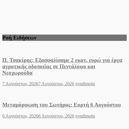
Ροή Ειδήσεων
Π. Τσακίρης: Εξασφαλίσαμε 2 εκατ. ευρώ για έργα
αγροτικής οδοποιίας σε Πεντάλοφο και
Νεοχωρούδα
Posted
Author
7 Αυγούστου, 2026
7 Αυγούστου, 2026
syndimotis
on
Μεταμόρφωση του Σωτήρος: Εορτή 6 Αυγούστου
Posted
Author
6 Αυγούστου, 2026
6 Αυγούστου, 2026
syndimotis
on