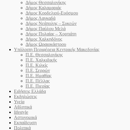
Δήμος Θεσσαλονίκης
Δήμος Καλαμαριάς
Δήμος Κορδελιού-Ευόσμου
Δήμος Λαγκαδά
Δήμος Νεάπολης – Συκεών
Δήμος Παύλου Μελά
Δήμος Πυλαίας – Χορτιάτη
Δήμος Χαλκηδόνος
Δήμος Ωραιοκάστρου
Υπόλοιπη Περιφέρεια Κεντρικής Μακεδονίας
Π.Ε. Θεσσαλονίκης
Π.Ε. Χαλκιδικής
Π.Ε. Κιλκίς
Π.Ε. Σερρών
Π.Ε. Ημαθίας
Π.Ε. Πέλλας
Π.Ε. Πιερίας
Ειδήσεις Ελλάδα
Εκδηλώσεις
Υγεία
Αθλητικά
lifestyle
Αστυνομικά
Εκπαίδευση
Πολιτικά