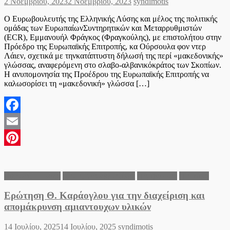
Posted
Author
2 Νοεμβρίου, 2023
2 Νοεμβρίου, 2023
syndimotis
on
Ο Ευρωβουλευτής της Ελληνικής Λύσης και μέλος της πολιτικής
ομάδας των ΕυρωπαίωνΣυντηρητικών και Μεταρρυθμιστών
(ECR), Εμμανουήλ Φράγκος (Φραγκούλης), με επιστολήτου στην
Πρόεδρο της Ευρωπαϊκής Επιτροπής, κα Ούρσουλα φον ντερ
Λάιεν, σχετικά με τηνκατάπτυστη δήλωσή της περί «μακεδονικής»
γλώσσας, αναφερόμενη στο σλαβο-αλβανικόκράτος των Σκοπίων.
Η ανυπομονησία της Προέδρου της Ευρωπαϊκής Επιτροπής να
καλωσορίσει τη «μακεδονική» γλώσσα […]
Facebook
Email
Pinterest
Ειδήσεις Ελλάδα
Νομός Θεσσαλονίκης
Περιβάλλον
Πολιτικά
Ερώτηση Θ. Καράογλου για την διαχείριση και
απομάκρυνση αμιαντουχων υλικών
Posted
Author
14 Ιουλίου, 2025
14 Ιουλίου, 2025
syndimotis