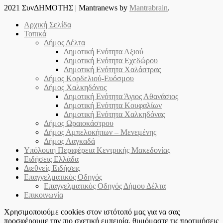
2021 ΣυνΔΗΜΟΤΗΣ
|
Mantranews by
Mantrabrain
.
Αρχική Σελίδα
Τοπικά
Δήμος Δέλτα
Δημοτική Ενότητα Αξιού
Δημοτική Ενότητα Εχεδώρου
Δημοτική Ενότητα Χαλάστρας
Δήμος Κορδελιού-Ευόσμου
Δήμος Χαλκηδόνος
Δημοτική Ενότητα Άγιος Αθανάσιος
Δημοτική Ενότητα Κουφαλίων
Δημοτική Ενότητα Χαλκηδόνας
Δήμος Ωραιοκάστρου
Δήμος Αμπελοκήπων – Μενεμένης
Δήμος Λαγκαδά
Υπόλοιπη Περιφέρεια Κεντρικής Μακεδονίας
Ειδήσεις Ελλάδα
Διεθνείς Ειδήσεις
Επαγγελματικός Οδηγός
Επαγγελματικός Οδηγός Δήμου Δέλτα
Επικοινωνία
Χρησιμοποιούμε cookies στον ιστότοπό μας για να σας
προσφέρουμε την πιο σχετική εμπειρία, θυμόμαστε τις προτιμήσεις