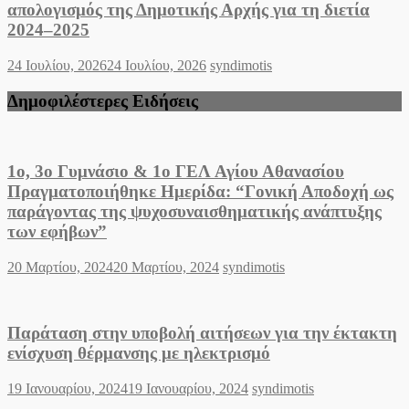
απολογισμός της Δημοτικής Αρχής για τη διετία
2024–2025
Posted
Author
24 Ιουλίου, 2026
24 Ιουλίου, 2026
syndimotis
on
Δημοφιλέστερες Ειδήσεις
1ο, 3ο Γυμνάσιο & 1ο ΓΕΛ Αγίου Αθανασίου
Πραγματοποιήθηκε Ημερίδα: “Γονική Αποδοχή ως
παράγοντας της ψυχοσυναισθηματικής ανάπτυξης
των εφήβων”
Posted
Author
20 Μαρτίου, 2024
20 Μαρτίου, 2024
syndimotis
on
Παράταση στην υποβολή αιτήσεων για την έκτακτη
ενίσχυση θέρμανσης με ηλεκτρισμό
Posted
Author
19 Ιανουαρίου, 2024
19 Ιανουαρίου, 2024
syndimotis
on