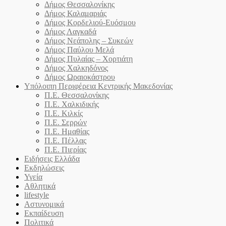
Δήμος Θεσσαλονίκης
Δήμος Καλαμαριάς
Δήμος Κορδελιού-Ευόσμου
Δήμος Λαγκαδά
Δήμος Νεάπολης – Συκεών
Δήμος Παύλου Μελά
Δήμος Πυλαίας – Χορτιάτη
Δήμος Χαλκηδόνος
Δήμος Ωραιοκάστρου
Υπόλοιπη Περιφέρεια Κεντρικής Μακεδονίας
Π.Ε. Θεσσαλονίκης
Π.Ε. Χαλκιδικής
Π.Ε. Κιλκίς
Π.Ε. Σερρών
Π.Ε. Ημαθίας
Π.Ε. Πέλλας
Π.Ε. Πιερίας
Ειδήσεις Ελλάδα
Εκδηλώσεις
Υγεία
Αθλητικά
lifestyle
Αστυνομικά
Εκπαίδευση
Πολιτικά