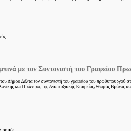
αιρετού
δεν
αλλάζει
ούτε
εκτρέπει
τη
θεσμική
στο
μός
συνέχεια
Δήμαρχος
Δέλτα
Γερακίνα
Μπισμπινά:
μήνυμα
μπινά με τον Συντονιστή του Γραφείου Πρ
Κυριακής
6/7/25
του Δήμου Δέλτα τον συντονιστή του γραφείου του πρωθυπουργού σ
ονίκης και Πρόεδρος της Αναπτυξιακής Εταιρείας, Θωμάς Βράνος κα
στο
ολιασμός