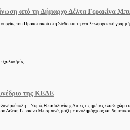
Δέλτα
οίνωση από τη Δήμαρχο Δέλτα Γερακίνα Μπ
διακόπτονται
προσωρινά
οι
υργίας του Προαστιακού στη Σίνδο και τη νέα λεωφορειακή γραμμή πρ
εργασίες
εγκατάστασης
οπτικών
ινών
στο
Καλοχώρι
στο
ι σχολιασμός
Ξεκίνησε
ο
Προαστιακός
στη
Σίνδο:
Συνέδριο της ΚΕΔΕ
Ανακοίνωση
από
τη
ξανδρούπολη – Νομός Θεσσαλονίκης Αυτές τις ημέρες έλαβε χώρα σ
Δήμαρχο
 Δέλτα, Γερακίνα Μπισμπινά, μαζί με αντιδημάρχους και δημοτικού
Δέλτα
Γερακίνα
Μπισμπινά