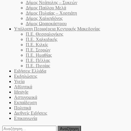
Δήμος Νεάπολης – Συκεών
Δήμος Παύλου Μελά
Δήμος Πυλαίας – Χορτιάτη
Δήμος Χαλκηδόνος
Δήμος Ωραιοκάστρου
Υπόλοιπη Περιφέρεια Κεντρικής Μακεδονίας
Π.Ε. Θεσσαλονίκης
Π.Ε. Χαλκιδικής
Π.Ε. Κιλκίς
Π.Ε. Σερρών
Π.Ε. Ημαθίας
Π.Ε. Πέλλας
Π.Ε. Πιερίας
Ειδήσεις Ελλάδα
Εκδηλώσεις
Υγεία
Αθλητικά
lifestyle
Αστυνομικά
Εκπαίδευση
Πολιτικά
Διεθνείς Ειδήσεις
Επικοινωνία
Αναζήτηση