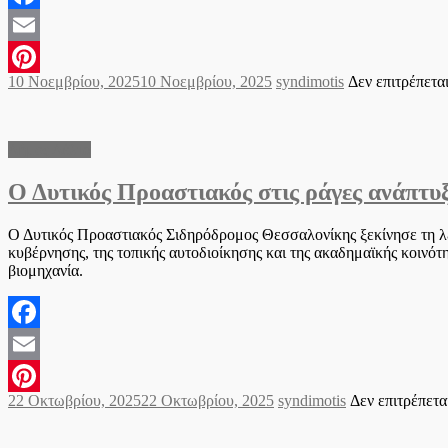
Facebook
Email
Posted
Author
10 Νοεμβρίου, 2025
10 Νοεμβρίου, 2025
syndimotis
Δεν επιτρέπετα
Pinterest
on
Δήμος Δέλτα
Ο Δυτικός Προαστιακός στις ράγες ανάπτυ
Ο Δυτικός Προαστιακός Σιδηρόδρομος Θεσσαλονίκης ξεκίνησε τη λε
κυβέρνησης, της τοπικής αυτοδιοίκησης και της ακαδημαϊκής κοινότη
βιομηχανία.
Facebook
Email
Posted
Author
22 Οκτωβρίου, 2025
22 Οκτωβρίου, 2025
syndimotis
Δεν επιτρέπετα
Pinterest
on