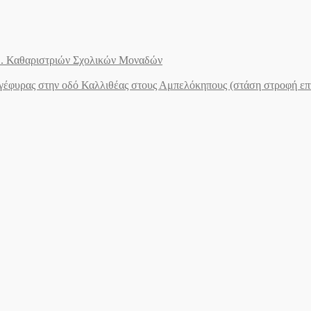
.Ε. Καθαριστριών Σχολικών Μοναδών
ογέφυρας στην οδό Καλλιθέας στους Αμπελόκηπους (στάση στροφή ε