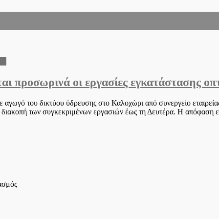
τα
αι προσωρινά οι εργασίες εγκατάστασης οπ
 αγωγό του δικτύου ύδρευσης στο Καλοχώρι από συνεργείο εταιρείας
 διακοπή των συγκεκριμένων εργασιών έως τη Δευτέρα. Η απόφαση ε
στο
ιασμός
Με
εντολή
της
Δημάρχου