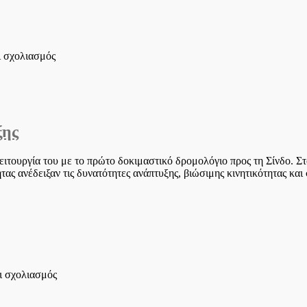
στο
ι σχολιασμός
Συμμετοχή
του
Δήμου
Δέλτα
στο
ξης
Ετήσιο
Συνέδριο
της
ιτουργία του με το πρώτο δοκιμαστικό δρομολόγιο προς τη Σίνδο. Σ
ΚΕΔΕ
τας ανέδειξαν τις δυνατότητες ανάπτυξης, βιώσιμης κινητικότητας κα
στο
ι σχολιασμός
Ο
Δυτικός