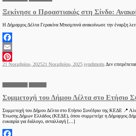
Ξεκίνησε ο Προαστιακός στη Σίνδο: Ανακ
Η Δήμαρχος Δέλτα Γερακίνα Μπισμπινά ανακοίνωσε την έναρξη λειτο
Facebook
Email
Posted
Author
21 Νοεμβρίου, 2025
21 Νοεμβρίου, 2025
syndimotis
Δεν επιτρέπετα
Pinterest
on
Δήμος Δέλτα
Πολιτικά
Συμμετοχή του Δήμου Δέλτα στο Ετήσιο 
Συμμετοχή του Δήμου Δέλτα στο Ετήσιο Συνέδριο της ΚΕΔΕ 📍 Αλε
Ένωσης Δήμων Ελλάδος (ΚΕΔΕ), όπου συμμετείχε η Δήμαρχος Δήμου
ευκαιρία για διάλογο, ανταλλαγή […]