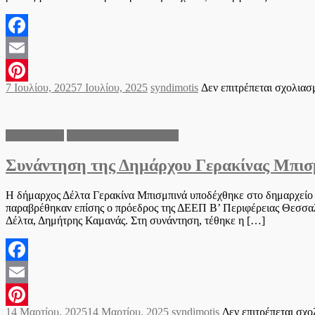
Facebook
Email
Posted
Author
7 Ιουλίου, 2025
7 Ιουλίου, 2025
syndimotis
Δεν επιτρέπεται σχολιασ
Pinterest
on
Δήμος Δέλτα
Τοπικά νέα Δήμου Δέλτα
Συνάντηση της Δημάρχου Γερακίνας Μπισ
Η δήμαρχος Δέλτα Γερακίνα Μπισμπινά υποδέχθηκε στο δημαρχείο 
παραβρέθηκαν επίσης ο πρόεδρος της ΔΕΕΠ Β’ Περιφέρειας Θεσσαλ
Δέλτα, Δημήτρης Καμανάς. Στη συνάντηση, τέθηκε η […]
Facebook
Email
Posted
Author
14 Μαρτίου, 2025
14 Μαρτίου, 2025
syndimotis
Δεν επιτρέπεται σχ