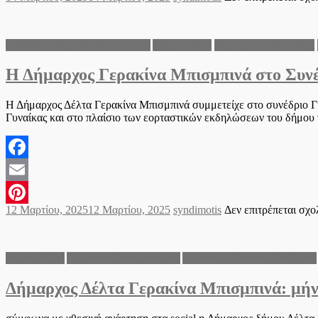
Pinterest
on
Ανακοινώσεις του Δήμου Δέλτα
Δήμος Δέλτα
Νομός Θεσσαλονίκης
Η Δήμαρχος Γερακίνα Μπισμπινά στο Συνέ
Η Δήμαρχος Δέλτα Γερακίνα Μπισμπινά συμμετείχε στο συνέδριο Γ
Γυναίκας και στο πλαίσιο των εορταστικών εκδηλώσεων του δήμου γ
Facebook
Email
Posted
Author
12 Μαρτίου, 2025
12 Μαρτίου, 2025
syndimotis
Δεν επιτρέπεται σχ
Pinterest
on
Δήμος Δέλτα
Δημοτική Ενότητα Αξιού
Δημοτική Ενότητα Εχεδώρου
Δήμαρχος Δέλτα Γερακίνα Μπισμπινά: μήν