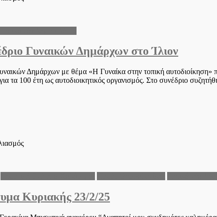
Συνάντηση
της
Δημάρχου
Τοπικά νέα Δήμου Δέλτα
Γερακίνας
Μπισμπινά
δριο Γυναικών Δημάρχων στο Ίλιον
με
τον
Συντονιστή
υναικών Δημάρχων με θέμα «Η Γυναίκα στην τοπική αυτοδιοίκηση» π
του
ια τα 100 έτη ως αυτοδιοικητικός οργανισμός. Στο συνέδριο συζητήθ
Γραφείου
Πρωθυπουργού
στο
ολιασμός
Η
Δήμαρχος
Γερακίνα
Δημοτική Ενότητα Χαλάστρας
Νομός Θεσσαλονίκης
Τοπικά νέα Δήμ
Μπισμπινά
στο
υμα Κυριακής 23/2/25
Συνέδριο
Γυναικών
Δημάρχων