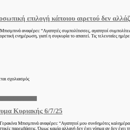
Προαστιακός
στις
ράγες
ωπική επιλογή κάποιου αιρετού δεν αλλάζε
ανάπτυξης
 Μπισμπινά αναφέρει: “Αγαπητές συμπολίτισσες, αγαπητοί συμπολίτε
ρετική ενημέρωση, γιατί η συγκυρία το απαιτεί. Τις τελευταίες ημέρε
στο
εται σχολιασμός
Γερακίνα
Μπισμπινά:
Η
κά νέα Δήμου Δέλτα
παραίτηση
ή
υμα Κυριακής 6/7/25
η
προσωπική
επιλογή
Γερακίνα Μπισμπινά αναφέρει: “Αγαπητοί μου συνδημότες καλημέρα,
κάποιου
στικές παρεμβάσεις. Όμως καμία αλλαγή δεν έχει νόημα αν δεν έχει 