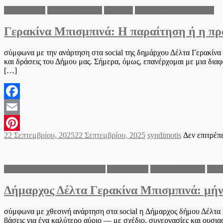
Δήμος Δέλτα
Ειδήσεις Ελλάδα
Πολιτικά
Τοπικά νέα Δήμου Δέλτα
Γερακίνα Μπισμπινά: Η παραίτηση ή η προσ
σύμφωνα με την ανάρτηση στα social της δημάρχου Δέλτα Γερακίνα
και δράσεις του Δήμου μας. Σήμερα, όμως, επανέρχομαι με μια διαφο
[…]
Facebook
Email
Posted
Author
22 Σεπτεμβρίου, 2025
22 Σεπτεμβρίου, 2025
syndimotis
Δεν επιτρέπ
Pinterest
on
Ανακοινώσεις του Δήμου Δέλτα
Δήμος Δέλτα
Ειδήσεις Ελλάδα
Τοπι
Δήμαρχος Δέλτα Γερακίνα Μπισμπινά: μήν
σύμφωνα με χθεσινή ανάρτηση στα social η Δήμαρχος δήμου Δέλτα 
βάσεις για ένα καλύτερο αύριο — με σχέδιο, συνεργασίες και ουσια