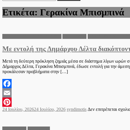
για:
Ετικέτα:
Γερακίνα Μπισμπινά
Ανακοινώσεις του Δήμου Δέλτα
Δήμος Δέλτα
Τοπικά νέα Δήμου Δέλ
Με εντολή της Δημάρχου Δέλτα διακόπτοντ
Μετά τη δεύτερη πρόκληση ζημιάς μέσα σε διάστημα λίγων ωρών σε
Δήμαρχος Δέλτα, Γερακίνα Μπισμπινά, έδωσε εντολή για την άμεση
προκάλεσαν προβλήματα στην […]
Facebook
Email
Posted
Author
24 Ιουλίου, 2026
24 Ιουλίου, 2026
syndimotis
Δεν επιτρέπεται σχολ
Pinterest
on
Δήμος Δέλτα
Πολιτιστικά