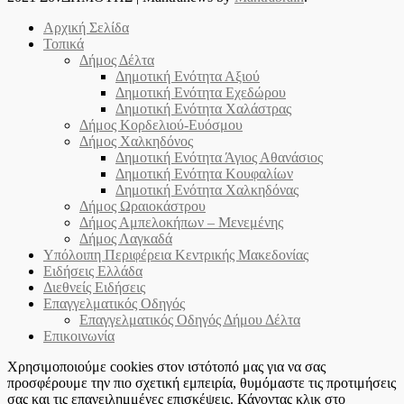
Αρχική Σελίδα
Τοπικά
Δήμος Δέλτα
Δημοτική Ενότητα Αξιού
Δημοτική Ενότητα Εχεδώρου
Δημοτική Ενότητα Χαλάστρας
Δήμος Κορδελιού-Ευόσμου
Δήμος Χαλκηδόνος
Δημοτική Ενότητα Άγιος Αθανάσιος
Δημοτική Ενότητα Κουφαλίων
Δημοτική Ενότητα Χαλκηδόνας
Δήμος Ωραιοκάστρου
Δήμος Αμπελοκήπων – Μενεμένης
Δήμος Λαγκαδά
Υπόλοιπη Περιφέρεια Κεντρικής Μακεδονίας
Ειδήσεις Ελλάδα
Διεθνείς Ειδήσεις
Επαγγελματικός Οδηγός
Επαγγελματικός Οδηγός Δήμου Δέλτα
Επικοινωνία
Χρησιμοποιούμε cookies στον ιστότοπό μας για να σας
προσφέρουμε την πιο σχετική εμπειρία, θυμόμαστε τις προτιμήσεις
σας και τις επανειλημμένες επισκέψεις. Κάνοντας κλικ στο