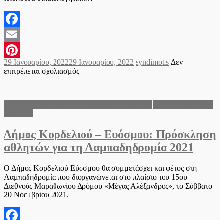
Facebook
Email
Posted
Author
29 Ιανουαρίου, 2022
29 Ιανουαρίου, 2022
syndimotis
Δεν
Pinterest
on
στο
επιτρέπεται σχολιασμός
Πρόσκληση
προς
τους
Ανακοινώσεις του Δήμου Κορδελιού Ευόσμου
Δήμος Κορδελιού-
Πολιτιστικούς
Ευόσμου
και
Αθλητικούς
Δήμος Κορδελιού – Ευόσμου: Πρόσκληση
Συλλόγους,
για
αθλητών για τη Λαμπαδηδρομία 2021
την
υποβολή
αίτησης
Ο Δήμος Κορδελιού Εύοσμου θα συμμετάσχει και φέτος στη
επιχορήγησης
Λαμπαδηδρομία που διοργανώνεται στο πλαίσιο του 15ου
για
Διεθνούς Μαραθωνίου Δρόμου «Μέγας Αλέξανδρος», το Σάββατο
το
20 Νοεμβρίου 2021.
έτος
2022.