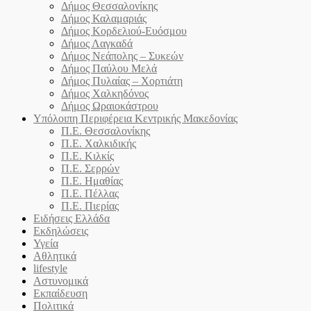
Δήμος Θεσσαλονίκης
Δήμος Καλαμαριάς
Δήμος Κορδελιού-Ευόσμου
Δήμος Λαγκαδά
Δήμος Νεάπολης – Συκεών
Δήμος Παύλου Μελά
Δήμος Πυλαίας – Χορτιάτη
Δήμος Χαλκηδόνος
Δήμος Ωραιοκάστρου
Υπόλοιπη Περιφέρεια Κεντρικής Μακεδονίας
Π.Ε. Θεσσαλονίκης
Π.Ε. Χαλκιδικής
Π.Ε. Κιλκίς
Π.Ε. Σερρών
Π.Ε. Ημαθίας
Π.Ε. Πέλλας
Π.Ε. Πιερίας
Ειδήσεις Ελλάδα
Εκδηλώσεις
Υγεία
Αθλητικά
lifestyle
Αστυνομικά
Εκπαίδευση
Πολιτικά