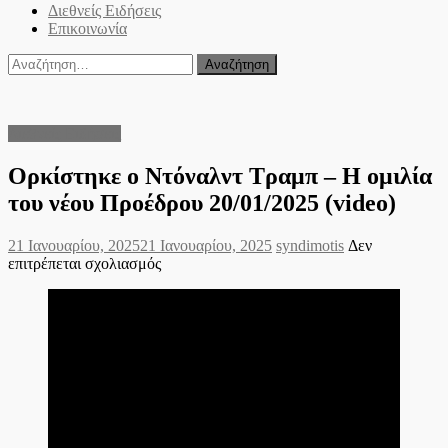
Διεθνείς Ειδήσεις
Επικοινωνία
Αναζήτηση
για:
Διεθνείς Ειδήσεις
Ορκίστηκε ο Ντόναλντ Τραμπ – Η ομιλία
του νέου Προέδρου 20/01/2025 (video)
Posted
Author
21 Ιανουαρίου, 2025
21 Ιανουαρίου, 2025
syndimotis
Δεν
on
στο
επιτρέπεται σχολιασμός
Ορκίστηκε
ο
Ντόναλντ
Τραμπ
–
Η
ομιλία
του
νέου
Προέδρου