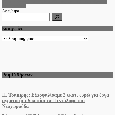
Campus Επαγγελματικής Εκπαίδευσης και Κατάρτισης ιδρύεται
στα Κουφάλια
Αναζήτηση
Kατηγορίες
Kατηγορίες
Ροή Ειδήσεων
Π. Τσακίρης: Εξασφαλίσαμε 2 εκατ. ευρώ για έργα
αγροτικής οδοποιίας σε Πεντάλοφο και
Νεοχωρούδα