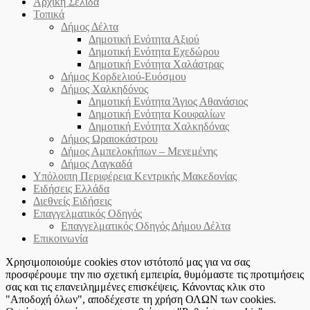
Αρχική Σελίδα
Τοπικά
Δήμος Δέλτα
Δημοτική Ενότητα Αξιού
Δημοτική Ενότητα Εχεδώρου
Δημοτική Ενότητα Χαλάστρας
Δήμος Κορδελιού-Ευόσμου
Δήμος Χαλκηδόνος
Δημοτική Ενότητα Άγιος Αθανάσιος
Δημοτική Ενότητα Κουφαλίων
Δημοτική Ενότητα Χαλκηδόνας
Δήμος Ωραιοκάστρου
Δήμος Αμπελοκήπων – Μενεμένης
Δήμος Λαγκαδά
Υπόλοιπη Περιφέρεια Κεντρικής Μακεδονίας
Ειδήσεις Ελλάδα
Διεθνείς Ειδήσεις
Επαγγελματικός Οδηγός
Επαγγελματικός Οδηγός Δήμου Δέλτα
Επικοινωνία
Χρησιμοποιούμε cookies στον ιστότοπό μας για να σας
προσφέρουμε την πιο σχετική εμπειρία, θυμόμαστε τις προτιμήσεις
σας και τις επανειλημμένες επισκέψεις. Κάνοντας κλικ στο
"Αποδοχή όλων", αποδέχεστε τη χρήση ΟΛΩΝ των cookies.