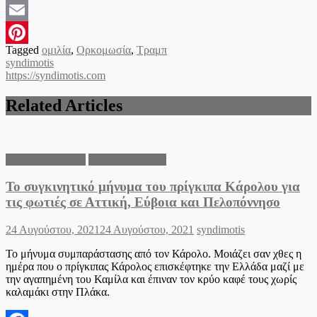
Facebook
Email
Tagged
ομιλία
,
Ορκομωσία
,
Τραμπ
Pinterest
syndimotis
https://syndimotis.com
Related Articles
Διεθνείς Ειδήσεις
Ειδήσεις Ελλάδα
Το συγκινητικό μήνυμα του πρίγκιπα Κάρολου για
τις φωτιές σε Αττική, Εύβοια και Πελοπόννησο
Posted
Author
24 Αυγούστου, 2021
24 Αυγούστου, 2021
syndimotis
on
Το μήνυμα συμπαράστασης από τον Κάρολο. Μοιάζει σαν χθες η
ημέρα που ο πρίγκιπας Κάρολος επισκέφτηκε την Ελλάδα μαζί με
την αγαπημένη του Καμίλα και έπιναν τον κρύο καφέ τους χωρίς
καλαμάκι στην Πλάκα.