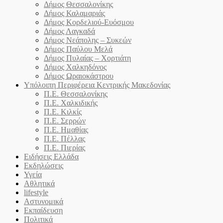
Δήμος Θεσσαλονίκης
Δήμος Καλαμαριάς
Δήμος Κορδελιού-Ευόσμου
Δήμος Λαγκαδά
Δήμος Νεάπολης – Συκεών
Δήμος Παύλου Μελά
Δήμος Πυλαίας – Χορτιάτη
Δήμος Χαλκηδόνος
Δήμος Ωραιοκάστρου
Υπόλοιπη Περιφέρεια Κεντρικής Μακεδονίας
Π.Ε. Θεσσαλονίκης
Π.Ε. Χαλκιδικής
Π.Ε. Κιλκίς
Π.Ε. Σερρών
Π.Ε. Ημαθίας
Π.Ε. Πέλλας
Π.Ε. Πιερίας
Ειδήσεις Ελλάδα
Εκδηλώσεις
Υγεία
Αθλητικά
lifestyle
Αστυνομικά
Εκπαίδευση
Πολιτικά