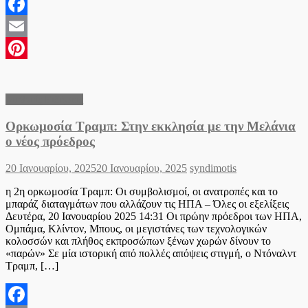
Facebook
Email
Pinterest
Διεθνείς Ειδήσεις
Ορκωμοσία Τραμπ: Στην εκκλησία με την Μελάνια
ο νέος πρόεδρος
Posted
Author
20 Ιανουαρίου, 2025
20 Ιανουαρίου, 2025
syndimotis
on
η 2η ορκωμοσία Τραμπ: Οι συμβολισμοί, οι ανατροπές και το
μπαράζ διαταγμάτων που αλλάζουν τις ΗΠΑ – Όλες οι εξελίξεις
Δευτέρα, 20 Ιανουαρίου 2025 14:31 Οι πρώην πρόεδροι των ΗΠΑ,
Ομπάμα, Κλίντον, Μπους, οι μεγιστάνες των τεχνολογικών
κολοσσών και πλήθος εκπροσώπων ξένων χωρών δίνουν το
«παρών» Σε μία ιστορική από πολλές απόψεις στιγμή, ο Ντόναλντ
Τραμπ, […]