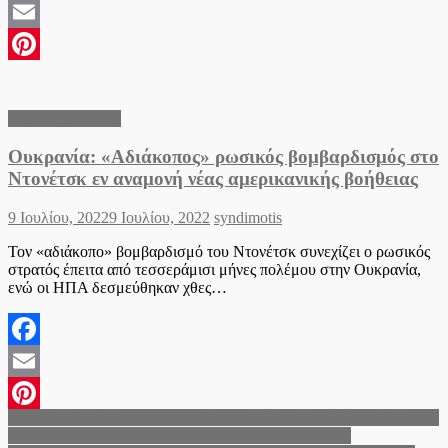
Facebook
Email
Pinterest
Διεθνείς Ειδήσεις
Ουκρανία: «Αδιάκοπος» ρωσικός βομβαρδισμός στο
Ντονέτσκ εν αναμονή νέας αμερικανικής βοήθειας
Posted
Author
9 Ιουλίου, 2022
9 Ιουλίου, 2022
syndimotis
on
Τον «αδιάκοπο» βομβαρδισμό του Ντονέτσκ συνεχίζει ο ρωσικός
στρατός έπειτα από τεσσεράμισι μήνες πολέμου στην Ουκρανία,
ενώ οι ΗΠΑ δεσμεύθηκαν χθες…
Facebook
Email
Πλοήγηση
26/01/25 Εκδηλώσεις για την Εθνική Ημέρα Μνήμης των Ελλήνων
Pinterest
Εβραίων Μαρτύρων και Ηρώων του Ολοκαυτώματος
άρθρων