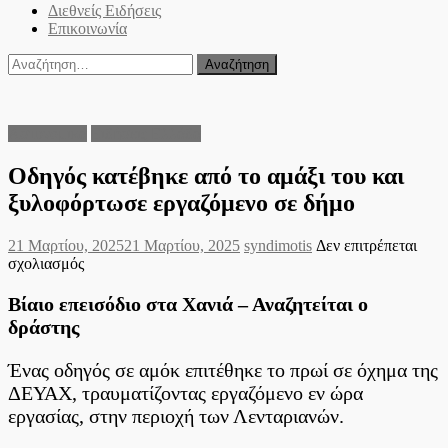
Διεθνείς Ειδήσεις
Επικοινωνία
Αναζήτηση
για:
Αστυνομικά
Ειδήσεις Ελλάδα
Οδηγός κατέβηκε από το αμάξι του και
ξυλοφόρτωσε εργαζόμενο σε δήμο
Posted
Author
21 Μαρτίου, 2025
21 Μαρτίου, 2025
syndimotis
Δεν επιτρέπεται
on
στο
σχολιασμός
Οδηγός
κατέβηκε
Βίαιο επεισόδιο στα Χανιά – Αναζητείται ο
από
δράστης
το
αμάξι
Ένας οδηγός σε αμόκ επιτέθηκε το πρωί σε όχημα της
του
και
ΔΕΥΑΧ, τραυματίζοντας εργαζόμενο εν ώρα
ξυλοφόρτωσε
εργασίας, στην περιοχή των Λενταριανών.
εργαζόμενο
σε