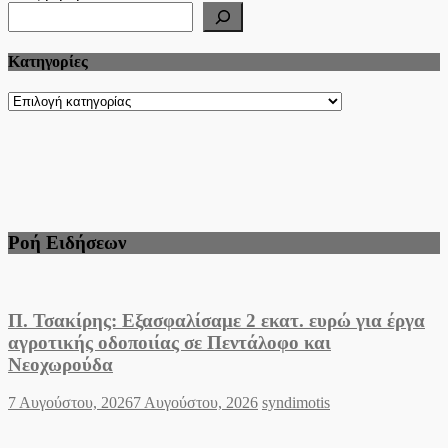
Kατηγορίες
Kατηγορίες
Ροή Ειδήσεων
Π. Τσακίρης: Εξασφαλίσαμε 2 εκατ. ευρώ για έργα
αγροτικής οδοποιίας σε Πεντάλοφο και
Νεοχωρούδα
Posted
Author
7 Αυγούστου, 2026
7 Αυγούστου, 2026
syndimotis
on