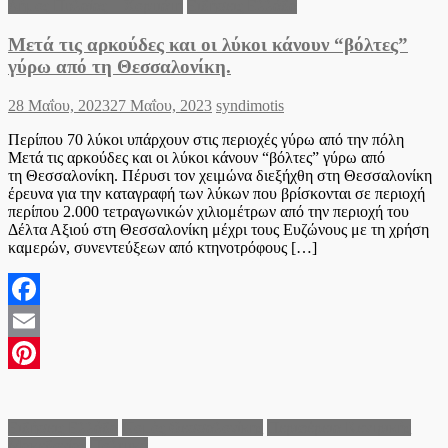
Δήμος Πυλαίας – Χορτιάτη
Ειδήσεις Ελλάδα
Μετά τις αρκούδες και οι λύκοι κάνουν “βόλτες”
γύρω από τη Θεσσαλονίκη.
Posted
Author
28 Μαΐου, 2023
27 Μαΐου, 2023
syndimotis
on
Περίπου 70 λύκοι υπάρχουν στις περιοχές γύρω από την πόλη
Μετά τις αρκούδες και οι λύκοι κάνουν “βόλτες” γύρω από
τη Θεσσαλονίκη. Πέρυσι τον χειμώνα διεξήχθη στη Θεσσαλονίκη
έρευνα για την καταγραφή των λύκων που βρίσκονται σε περιοχή
περίπου 2.000 τετραγωνικών χιλιομέτρων από την περιοχή του
Δέλτα Αξιού στη Θεσσαλονίκη μέχρι τους Ευζώνους με τη χρήση
καμερών, συνεντεύξεων από κτηνοτρόφους […]
Facebook
Email
Pinterest
Ειδήσεις Ελλάδα
Νομός Θεσσαλονίκης
Περιφέρεια Κεντρικής
Μακεδονίας
Πολιτικά