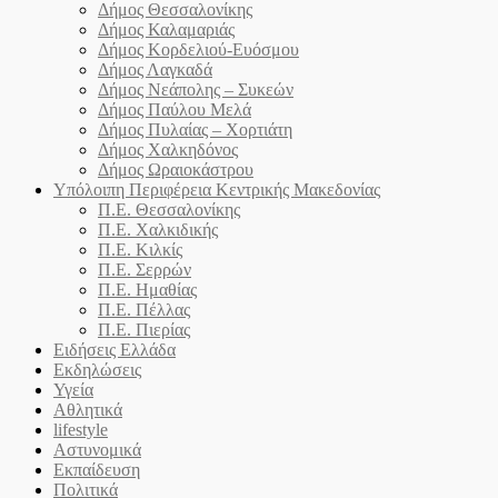
Δήμος Θεσσαλονίκης
Δήμος Καλαμαριάς
Δήμος Κορδελιού-Ευόσμου
Δήμος Λαγκαδά
Δήμος Νεάπολης – Συκεών
Δήμος Παύλου Μελά
Δήμος Πυλαίας – Χορτιάτη
Δήμος Χαλκηδόνος
Δήμος Ωραιοκάστρου
Υπόλοιπη Περιφέρεια Κεντρικής Μακεδονίας
Π.Ε. Θεσσαλονίκης
Π.Ε. Χαλκιδικής
Π.Ε. Κιλκίς
Π.Ε. Σερρών
Π.Ε. Ημαθίας
Π.Ε. Πέλλας
Π.Ε. Πιερίας
Ειδήσεις Ελλάδα
Εκδηλώσεις
Υγεία
Αθλητικά
lifestyle
Αστυνομικά
Εκπαίδευση
Πολιτικά