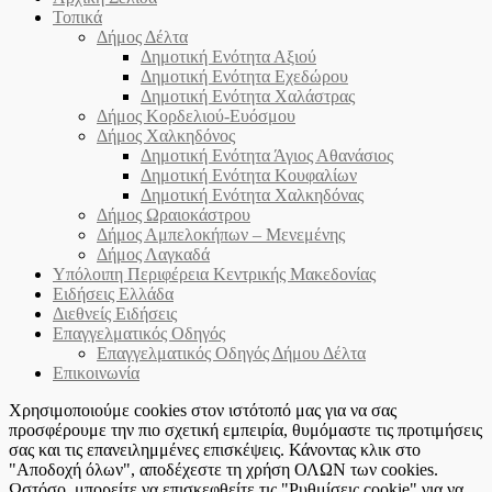
Τοπικά
Δήμος Δέλτα
Δημοτική Ενότητα Αξιού
Δημοτική Ενότητα Εχεδώρου
Δημοτική Ενότητα Χαλάστρας
Δήμος Κορδελιού-Ευόσμου
Δήμος Χαλκηδόνος
Δημοτική Ενότητα Άγιος Αθανάσιος
Δημοτική Ενότητα Κουφαλίων
Δημοτική Ενότητα Χαλκηδόνας
Δήμος Ωραιοκάστρου
Δήμος Αμπελοκήπων – Μενεμένης
Δήμος Λαγκαδά
Υπόλοιπη Περιφέρεια Κεντρικής Μακεδονίας
Ειδήσεις Ελλάδα
Διεθνείς Ειδήσεις
Επαγγελματικός Οδηγός
Επαγγελματικός Οδηγός Δήμου Δέλτα
Επικοινωνία
Χρησιμοποιούμε cookies στον ιστότοπό μας για να σας
προσφέρουμε την πιο σχετική εμπειρία, θυμόμαστε τις προτιμήσεις
σας και τις επανειλημμένες επισκέψεις. Κάνοντας κλικ στο
"Αποδοχή όλων", αποδέχεστε τη χρήση ΟΛΩΝ των cookies.
Ωστόσο, μπορείτε να επισκεφθείτε τις "Ρυθμίσεις cookie" για να