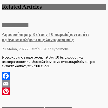
Related Articles
Ειδήσεις Ελλάδα
Δημοσκόπηση: 8 στους 10 παραδέχονται ότι
αφήνουν απλήρωτους λογαριασμούς
Posted
Author
24 Μαΐου, 2022
25 Μαΐου, 2022
syndimotis
on
Νοικοκυριά σε απόγνωση…9 στα 10 δε μπορούν να
αποταμιεύσουν και δυσκολεύονται να ανταποκριθούν σε μια
έκτακτη δαπάνη των 500 ευρώ.
Facebook
Email
Pinterest