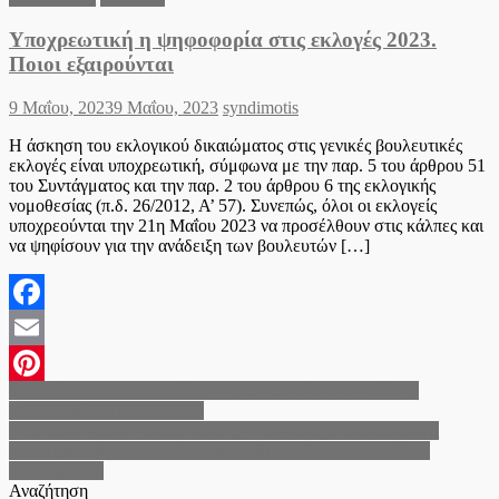
Υποχρεωτική η ψηφοφορία στις εκλογές 2023.
Ποιοι εξαιρούνται
Posted
Author
9 Μαΐου, 2023
9 Μαΐου, 2023
syndimotis
on
Η άσκηση του εκλογικού δικαιώματος στις γενικές βουλευτικές
εκλογές είναι υποχρεωτική, σύμφωνα με την παρ. 5 του άρθρου 51
του Συντάγματος και την παρ. 2 του άρθρου 6 της εκλογικής
νομοθεσίας (π.δ. 26/2012, Α’ 57). Συνεπώς, όλοι οι εκλογείς
υποχρεούνται την 21η Μαΐου 2023 να προσέλθουν στις κάλπες και
να ψηφίσουν για την ανάδειξη των βουλευτών […]
Facebook
Email
Πλοήγηση
Τροχαίο με μια τραυματία στη Θεσσαλονίκη: Αυτοκίνητο
Pinterest
συγκρούστηκε με αγροτικό
άρθρων
Στην τελική φάση ολοκλήρωσης οι εργασίες ανακατασκευής
κατεστραμμένου από πλημμύρες οδικού δικτύου στο Δήμο
Χαλκηδόνος.
Αναζήτηση