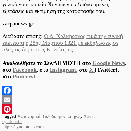
γενικό νοσοκομείο Χανίων για εξειδικευμένες
εξετάσεις και εκτίμηση της κατάστασής του.
zarpanews.gr
Διαβάστε επίσης:
Ο Δ. Χαλκηδόνος τιμά την εθνική
επέτειο της 25ης Μαρτίου 1821 με εκδηλώσεις σε
όλες τις δημοτικές Κοινότητες
Ακολουθήστε το ΣυνΔΗΜΟΤΗ στο
Google News
,
στο
Facebook
, στο
Instagram
, στο
X
(Twitter),
στο
Pinterest
Facebook
Email
Tagged
Αστυνομικά
,
ξυλοδαρμός
,
οδηγός
,
Χανιά
Pinterest
syndimotis
https://syndimotis.com