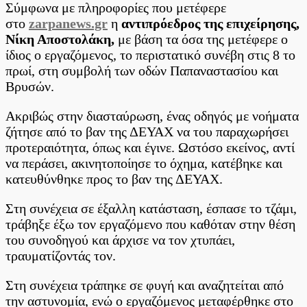
Σύμφωνα με πληροφορίες που μετέφερε
δήμο
στο
zarpanews.gr
η
αντιπρόεδρος της επιχείρησης,
Νίκη Αποστολάκη,
με βάση τα όσα της μετέφερε ο
ίδιος ο εργαζόμενος, το περιστατικό συνέβη στις 8 το
πρωί, στη συμβολή των οδών Παπαναστασίου και
Βρυσών.
Ακριβώς στην διασταύρωση, ένας οδηγός με νοήματα
ζήτησε από το βαν της ΔΕΥΑΧ να του παραχωρήσει
προτεραιότητα, όπως και έγινε. Ωστόσο εκείνος, αντί
να περάσει, ακινητοποίησε το όχημα, κατέβηκε και
κατευθύνθηκε προς το βαν της ΔΕΥΑΧ.
Στη συνέχεια σε έξαλλη κατάσταση, έσπασε το τζάμι,
τράβηξε έξω τον εργαζόμενο που καθόταν στην θέση
του συνοδηγού και άρχισε να τον χτυπάει,
τραυματίζοντάς τον.
Στη συνέχεια τράπηκε σε φυγή και αναζητείται από
την αστυνομία, ενώ ο εργαζόμενος μεταφέρθηκε στο