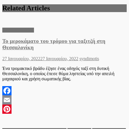
Related Articles
Ειδήσεις Ελλάδα
Το μεροκάματο του τρόμου για ταξιτζή στη
Θεσσαλονίκη
Posted
Author
27 Ιανουαρίου, 2022
27 Ιανουαρίου, 2022
syndimotis
on
Ένα τρομακτικό βράδυ έζησε ένας οδηγός ταξί στη δυτική
Θεσσαλονίκη, ο οποίος έπεσε θύμα ληστείας υπό την απειλή
μαχαιριού και χρήση σωματικής βίας.
Facebook
Email
Pinterest