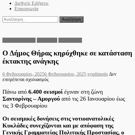
Διεθνείς Ειδήσεις
Επικοινωνία
Αναζήτηση
για:
Ειδήσεις Ελλάδα
Οικονομία
Περιβάλλον
Ο Δήμος Θήρας κηρύχθηκε σε κατάσταση
έκτακτης ανάγκης
Posted
Author
6 Φεβρουαρίου, 2025
6 Φεβρουαρίου, 2025
syndimotis
Δεν
on
στο
επιτρέπεται σχολιασμός
Ο
Δήμος
Πάνω από
6.400 σεισμοί
έγιναν στη ζώνη
Θήρας
Σαντορίνης – Αμοργού
από τις 26 Ιανουαρίου έως
κηρύχθηκε
τις 3 Φεβρουαρίου
σε
κατάσταση
έκτακτης
Οι σεισμικές δονήσεις στις νοτιοανατολικές
ανάγκης
Κυκλάδες συνεχίζονται και με απόφαση της
Γενικής Γραμματείας Πολιτικής Προστασίας, ο