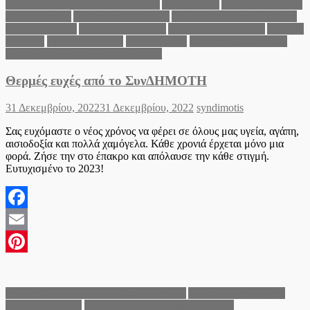
Δήμος Αμπελοκήπων - Μενεμένης
Δήμος Δέλτα
Δήμος Θερμαϊκού
Δήμος Θέρμης
Δήμος Θεσσαλονίκης
Δήμος Κορδελιού-Ευόσμου
Δήμος Λαγκαδά
Δήμος Χαλκηδόνος
Δήμος Ωραιοκάστρου
Διεθνείς
Ειδήσεις
Ειδήσεις Ελλάδα
Θεσσαλονίκη
Νομός Θεσσαλονίκης
Περιφέρεια Κεντρικής Μακεδονίας
Θερμές ευχές από το ΣυνΔΗΜΟΤΗ
Posted
Author
31 Δεκεμβρίου, 2022
31 Δεκεμβρίου, 2022
syndimotis
on
Σας ευχόμαστε ο νέος χρόνος να φέρει σε όλους μας υγεία, αγάπη,
αισιοδοξία και πολλά χαμόγελα. Κάθε χρονιά έρχεται μόνο μια
φορά. Ζήσε την στο έπακρο και απόλαυσε την κάθε στιγμή.
Ευτυχισμένο το 2023!
Facebook
Email
Pinterest
Ανακοινώσεις του Δήμου Ωραιοκάστρου
Δήμος Ωραιοκάστρου
Ειδήσεις Ελλάδα
Τοπικά νέα Δήμου Ωραιοκάστρου