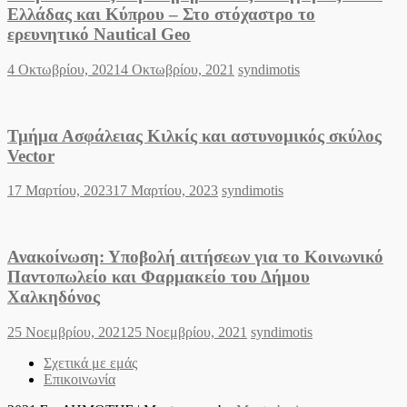
Ελλάδας και Κύπρου – Στο στόχαστρο το
ερευνητικό Nautical Geo
Posted
Author
4 Οκτωβρίου, 2021
4 Οκτωβρίου, 2021
syndimotis
on
Τμήμα Ασφάλειας Κιλκίς και αστυνομικός σκύλος
Vector
Posted
Author
17 Μαρτίου, 2023
17 Μαρτίου, 2023
syndimotis
on
Ανακοίνωση: Υποβολή αιτήσεων για το Κοινωνικό
Παντοπωλείο και Φαρμακείο του Δήμου
Χαλκηδόνος
Posted
Author
25 Νοεμβρίου, 2021
25 Νοεμβρίου, 2021
syndimotis
on
Σχετικά με εμάς
Επικοινωνία