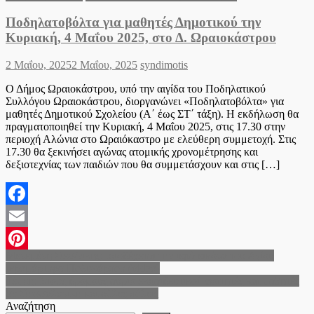
Ποδηλατοβόλτα για μαθητές Δημοτικού την
Κυριακή, 4 Μαΐου 2025, στο Δ. Ωραιοκάστρου
Posted
Author
2 Μαΐου, 2025
2 Μαΐου, 2025
syndimotis
on
Ο Δήμος Ωραιοκάστρου, υπό την αιγίδα του Ποδηλατικού
Συλλόγου Ωραιοκάστρου, διοργανώνει «Ποδηλατοβόλτα» για
μαθητές Δημοτικού Σχολείου (Α΄ έως ΣΤ΄ τάξη). Η εκδήλωση θα
πραγματοποιηθεί την Κυριακή, 4 Μαΐου 2025, στις 17.30 στην
περιοχή Αλώνια στο Ωραιόκαστρο με ελεύθερη συμμετοχή. Στις
17.30 θα ξεκινήσει αγώνας ατομικής χρονομέτρησης και
δεξιοτεχνίας των παιδιών που θα συμμετάσχουν και στις […]
Facebook
Email
Πλοήγηση
Μενεμένη Θεσ/νικης: υποδέχεται την ιερά εικόνα του Αγίου
Pinterest
Ιερομάρτυρα Πολυκάρπου (video)
άρθρων
Τέμπη: Στους δρόμους αύριο εκπαιδευτικοί, φοιτητές και μαθητές
σε Θεσσαλονίκη και άλλες πόλεις
Αναζήτηση