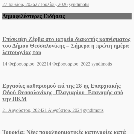
Posted
Author
27 Ιουλίου, 2026
27 Ιουλίου, 2026
syndimotis
on
Δημοφιλέστερες Ειδήσεις
Επίσκεψη Ζέρβα στο ιατρείο διακοπής καπνίσματος
του Δήμου Θεσσαλονίκης – Σήμερα η πρώτη ημέρα
λειτουργίας του
Posted
Author
14 Φεβρουαρίου, 2022
14 Φεβρουαρίου, 2022
syndimotis
on
Εργασίες καθαρισμού επί της 28 ης Επαρχιακής
Οδού Θεσσαλονίκης- Πλαγιαρίου- Επανομής από
την ΠΚΜ
Posted
Author
21 Αυγούστου, 2024
21 Αυγούστου, 2024
syndimotis
on
Τουρκία: Νέες παραληρηματικές κατηγορίες κατά