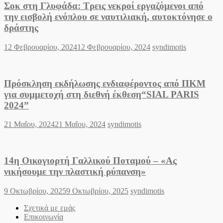
Σοκ στη Γλυφάδα: Τρεις νεκροί εργαζόμενοι από
την εισβολή ενόπλου σε ναυτιλιακή, αυτοκτόνησε ο
δράστης
Posted
Author
12 Φεβρουαρίου, 2024
12 Φεβρουαρίου, 2024
syndimotis
on
Πρόσκληση εκδήλωσης ενδιαφέροντος από ΠKM
για συμμετοχή στη διεθνή έκθεση“SIAL PARIS
2024”
Posted
Author
21 Μαΐου, 2024
21 Μαΐου, 2024
syndimotis
on
14η Οικογιορτή Γαλλικού Ποταμού – «Ας
νικήσουμε την πλαστική ρύπανση»
Posted
Author
9 Οκτωβρίου, 2025
9 Οκτωβρίου, 2025
syndimotis
on
Σχετικά με εμάς
Επικοινωνία