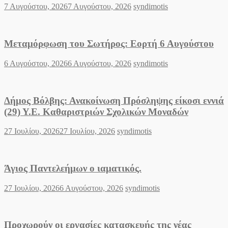
Posted
Author
7 Αυγούστου, 2026
7 Αυγούστου, 2026
syndimotis
on
Μεταμόρφωση του Σωτήρος: Εορτή 6 Αυγούστου
Posted
Author
6 Αυγούστου, 2026
6 Αυγούστου, 2026
syndimotis
on
Δήμος Βόλβης: Ανακοίνωση Πρόσληψης είκοσι εννιά
(29) Υ.Ε. Καθαριστριών Σχολικών Μοναδών
Posted
Author
27 Ιουλίου, 2026
27 Ιουλίου, 2026
syndimotis
on
Άγιος Παντελεήμων o ιαματικός.
Posted
Author
27 Ιουλίου, 2026
6 Αυγούστου, 2026
syndimotis
on
Προχωρούν οι εργασίες κατασκευής της νέας