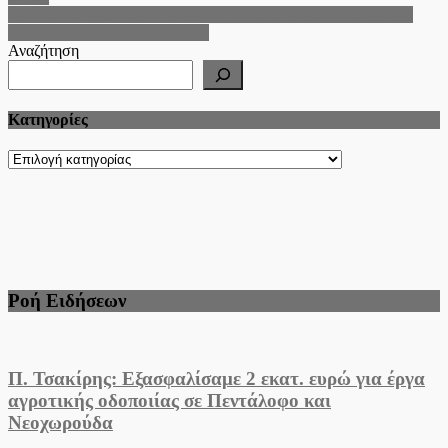
άρθρων
Μαρινέλλα: Αγωνία για την υγεία της μετά την κατάρρευση στο
Ηρώδειο – Υπέστη εγκεφαλικό
Αναζήτηση
Kατηγορίες
Kατηγορίες
Ροή Ειδήσεων
Π. Τσακίρης: Εξασφαλίσαμε 2 εκατ. ευρώ για έργα
αγροτικής οδοποιίας σε Πεντάλοφο και
Νεοχωρούδα