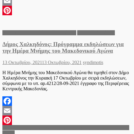
Facebook
Email
Pinterest
Ανακοινώσεις του Δήμου Χαλκηδόνος
Δήμος Χαλκηδόνος
Δήμος Χαλκηδόνος: Πρόγραμμα εκδηλώσεων για
την Ημέρα Μνήμης του Μακεδονικού Αγώνα
Posted
Author
13 Οκτωβρίου, 2021
13 Οκτωβρίου, 2021
syndimotis
on
Η Ημέρα Μνήμης του Μακεδονικού Αγώνα θα τιμηθεί στον Δήμο
Χαλκηδόνος την Κυριακή 17 Οκτωβρίου με σειρά εκδηλώσεων,
σύμφωνα με το υπ. αρ.4212/28-09-2021 έγγραφο της Περιφέρειας
Κεντρικής Μακεδονίας.
Facebook
Email
Πλοήγηση
Δ.Αμπελοκήπων- Μενεμένης: Δράση ενημέρωσης για τη νόσο της
Pinterest
άνοιας