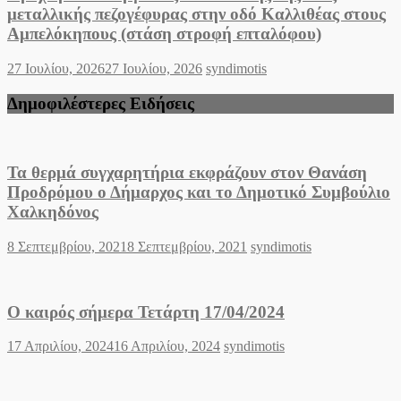
μεταλλικής πεζογέφυρας στην οδό Καλλιθέας στους
Αμπελόκηπους (στάση στροφή επταλόφου)
Posted
Author
27 Ιουλίου, 2026
27 Ιουλίου, 2026
syndimotis
on
Δημοφιλέστερες Ειδήσεις
Τα θερμά συγχαρητήρια εκφράζουν στον Θανάση
Προδρόμου ο Δήμαρχος και το Δημοτικό Συμβούλιο
Χαλκηδόνος
Posted
Author
8 Σεπτεμβρίου, 2021
8 Σεπτεμβρίου, 2021
syndimotis
on
Ο καιρός σήμερα Τετάρτη 17/04/2024
Posted
Author
17 Απριλίου, 2024
16 Απριλίου, 2024
syndimotis
on