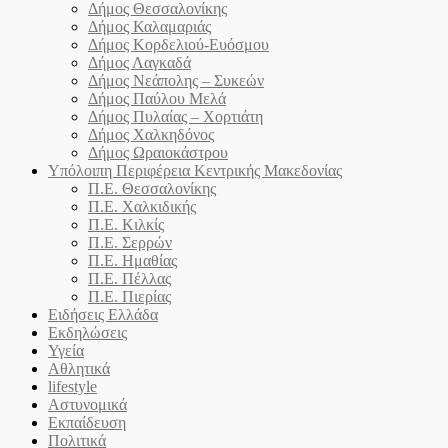
Δήμος Θεσσαλονίκης
Δήμος Καλαμαριάς
Δήμος Κορδελιού-Ευόσμου
Δήμος Λαγκαδά
Δήμος Νεάπολης – Συκεών
Δήμος Παύλου Μελά
Δήμος Πυλαίας – Χορτιάτη
Δήμος Χαλκηδόνος
Δήμος Ωραιοκάστρου
Υπόλοιπη Περιφέρεια Κεντρικής Μακεδονίας
Π.Ε. Θεσσαλονίκης
Π.Ε. Χαλκιδικής
Π.Ε. Κιλκίς
Π.Ε. Σερρών
Π.Ε. Ημαθίας
Π.Ε. Πέλλας
Π.Ε. Πιερίας
Ειδήσεις Ελλάδα
Εκδηλώσεις
Υγεία
Αθλητικά
lifestyle
Αστυνομικά
Εκπαίδευση
Πολιτικά