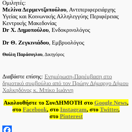
Ομιλητές:
Μελίνα Δερμεντζοπούλου
, Αντιπεριφερειάρχης
Υγείας και Κοινωνικής Αλληλεγγύης Περιφέρειας
Κεντρικής Μακεδονίας
Dr Χ. Δημοπούλου
, Ενδοκρινολόγος
Dr Θ. Ζεγκινιάδου
, Εμβρυολόγος
Θούλη Παράσογλου
, Δικηγόρος
Διαβάστε επίσης:
Ενημέρωση-Παρέμβαση στο
δημοτικό συμβούλιο από τον Πρώην Δήμαρχο Δήμου
Χαλκηδόνος κ. Μπίκο Ιωάννη
Ακολουθήστε το ΣυνΔΗΜΟΤΗ στο
Google News
,
στο
Facebook
, στο
Instagram
, στο
Twitter
,
στο
Pinterest