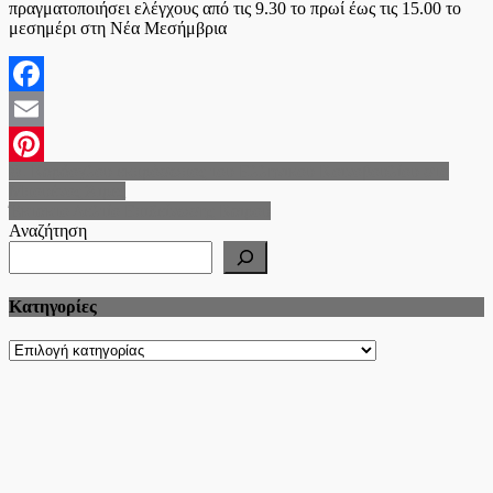
πραγματοποιήσει ελέγχους από τις 9.30 το πρωί έως τις 15.00 το
μεσημέρι στη Νέα Μεσήμβρια
Facebook
Email
Πλοήγηση
Θ. Καράογλου εκπρόσωπος του Ελληνικού Κοινοβουλίου στο
Pinterest
Μπουένος Άιρες
άρθρων
Έκτακτο Δελτίο Επιδείνωσης Καιρού
Αναζήτηση
Kατηγορίες
Kατηγορίες