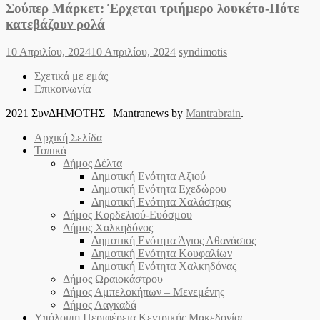
Σούπερ Μάρκετ: Έρχεται τριήμερο λουκέτο-Πότε
κατεβάζουν ρολά
Posted
Author
10 Απριλίου, 2024
10 Απριλίου, 2024
syndimotis
on
Σχετικά με εμάς
Επικοινωνία
2021 ΣυνΔΗΜΟΤΗΣ
|
Mantranews by
Mantrabrain
.
Αρχική Σελίδα
Τοπικά
Δήμος Δέλτα
Δημοτική Ενότητα Αξιού
Δημοτική Ενότητα Εχεδώρου
Δημοτική Ενότητα Χαλάστρας
Δήμος Κορδελιού-Ευόσμου
Δήμος Χαλκηδόνος
Δημοτική Ενότητα Άγιος Αθανάσιος
Δημοτική Ενότητα Κουφαλίων
Δημοτική Ενότητα Χαλκηδόνας
Δήμος Ωραιοκάστρου
Δήμος Αμπελοκήπων – Μενεμένης
Δήμος Λαγκαδά
Υπόλοιπη Περιφέρεια Κεντρικής Μακεδονίας