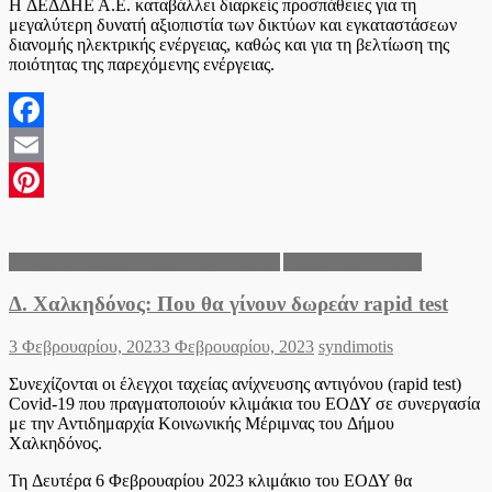
H ΔΕΔΔΗΕ Α.Ε. καταβάλλει διαρκείς προσπάθειες για τη
μεγαλύτερη δυνατή αξιοπιστία των δικτύων και εγκαταστάσεων
διανομής ηλεκτρικής ενέργειας, καθώς και για τη βελτίωση της
ποιότητας της παρεχόμενης ενέργειας.
Facebook
Email
Pinterest
Ανακοινώσεις του Δήμου Χαλκηδόνος
Δήμος Χαλκηδόνος
Δ. Χαλκηδόνος: Που θα γίνουν δωρεάν rapid test
Posted
Author
3 Φεβρουαρίου, 2023
3 Φεβρουαρίου, 2023
syndimotis
on
Συνεχίζονται οι έλεγχοι ταχείας ανίχνευσης αντιγόνου (rapid test)
Covid-19 που πραγματοποιούν κλιμάκια του ΕΟΔΥ σε συνεργασία
με την Αντιδημαρχία Κοινωνικής Μέριμνας του Δήμου
Χαλκηδόνος.
Τη Δευτέρα 6 Φεβρουαρίου 2023 κλιμάκιο του ΕΟΔΥ θα