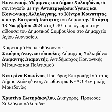
Κοινωνικής Μέριμνας του Δήμου Χαλκηδόνος
σε
ΠΚΜ
συνεργασία με την
Αντιπεριφέρεια Υγείας και
Κοινωνικής Αλληλεγγύης
, το
Κέντρο Κοινότητας
και την
Επιτροπή Ισότητας
του Δήμου την
Τετάρτη
13 Νοεμβρίου 2024
στις 6.30 το απόγευμα στην
αίθουσα του Δημοτικού Συμβουλίου στο Δημαρχείο
Αγίου Αθανασίου.
Χαιρετισμό θα απευθύνουν οι:
Σταύρος Αναγνωστόπουλος
, Δήμαρχος Χαλκηδόνος
Διαμαντής Διαμαντής
, Αντιδήμαρχος Κοινωνικής
Μέριμνας και Πολιτισμού
Κατερίνα Κοκκίνου
, Πρόεδρος Επιτροπής Ισότητας
Δήμου Χαλκηδόνος, Διευθύντρια ΚΕΑΟ Κεντρικής
Μακεδονίας
Χριστίνα Σωτηράκογλου
, Δικηγόρος, Πρόεδρος
Συλλόγου «Αλυσίδα»