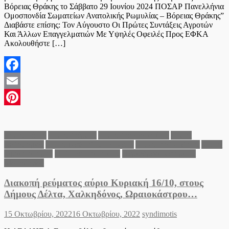
Βόρειας Θράκης το Σάββατο 29 Ιουνίου 2024 ΠΟΣΑΡ Πανελλήνια
Ομοσπονδία Σωματείων Ανατολικής Ρωμυλίας – Βόρειας Θράκης”
Διαβάστε επίσης: Τον Αύγουστο Οι Πρώτες Συντάξεις Αγροτών
Και Άλλων Επαγγελματιών Με Υψηλές Οφειλές Προς ΕΦΚΑ
Ακολουθήστε […]
Facebook
Email
Pinterest
Δήμος Δέλτα
Δήμος Θέρμης
Δήμος Θεσσαλονίκης
Δήμος
Καλαμαριάς
Δήμος Νεάπολης - Συκεών
Δήμος Χαλκηδόνος
Δήμος
Ωραιοκάστρου
Π.Ε. Θεσσαλονίκης
Περιφέρεια Κεντρικής
Μακεδονίας
Διακοπή ρεύματος αύριο Κυριακή 16/10, στους
Δήμους Δέλτα, Χαλκηδόνος, Ωραιοκάστρου…
Posted
Author
15 Οκτωβρίου, 2022
16 Οκτωβρίου, 2022
syndimotis
on