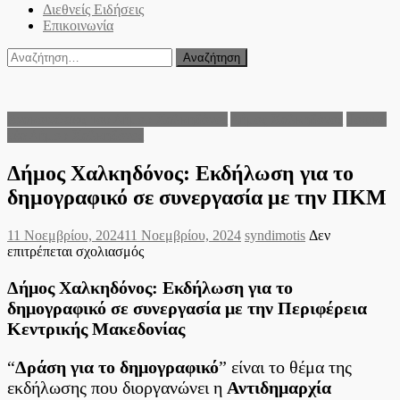
Διεθνείς Ειδήσεις
Επικοινωνία
Αναζήτηση
για:
Ανακοινώσεις του Δήμου Χαλκηδόνος
Δήμος Χαλκηδόνος
Τοπικά
νέα Δήμου Χαλκηδόνος
Δήμος Χαλκηδόνος: Εκδήλωση για το
δημογραφικό σε συνεργασία με την ΠΚΜ
Posted
Author
11 Νοεμβρίου, 2024
11 Νοεμβρίου, 2024
syndimotis
Δεν
on
στο
επιτρέπεται σχολιασμός
Δήμος
Χαλκηδόνος:
Δήμος Χαλκηδόνος: Εκδήλωση για το
Εκδήλωση
δημογραφικό σε συνεργασία με την Περιφέρεια
για
Κεντρικής Μακεδονίας
το
δημογραφικό σε
συνεργασία
“
Δράση για το δημογραφικό
” είναι το θέμα της
με
εκδήλωσης που διοργανώνει η
Αντιδημαρχία
την