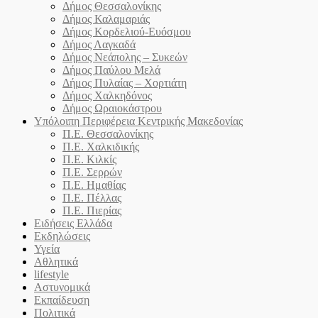
Δήμος Θεσσαλονίκης
Δήμος Καλαμαριάς
Δήμος Κορδελιού-Ευόσμου
Δήμος Λαγκαδά
Δήμος Νεάπολης – Συκεών
Δήμος Παύλου Μελά
Δήμος Πυλαίας – Χορτιάτη
Δήμος Χαλκηδόνος
Δήμος Ωραιοκάστρου
Υπόλοιπη Περιφέρεια Κεντρικής Μακεδονίας
Π.Ε. Θεσσαλονίκης
Π.Ε. Χαλκιδικής
Π.Ε. Κιλκίς
Π.Ε. Σερρών
Π.Ε. Ημαθίας
Π.Ε. Πέλλας
Π.Ε. Πιερίας
Ειδήσεις Ελλάδα
Εκδηλώσεις
Υγεία
Αθλητικά
lifestyle
Αστυνομικά
Εκπαίδευση
Πολιτικά