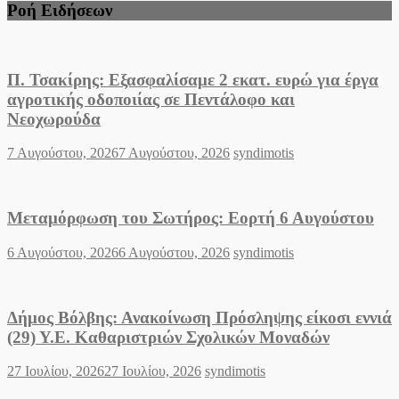
Ροή Ειδήσεων
Π. Τσακίρης: Εξασφαλίσαμε 2 εκατ. ευρώ για έργα
αγροτικής οδοποιίας σε Πεντάλοφο και
Νεοχωρούδα
Posted
Author
7 Αυγούστου, 2026
7 Αυγούστου, 2026
syndimotis
on
Μεταμόρφωση του Σωτήρος: Εορτή 6 Αυγούστου
Posted
Author
6 Αυγούστου, 2026
6 Αυγούστου, 2026
syndimotis
on
Δήμος Βόλβης: Ανακοίνωση Πρόσληψης είκοσι εννιά
(29) Υ.Ε. Καθαριστριών Σχολικών Μοναδών
Posted
Author
27 Ιουλίου, 2026
27 Ιουλίου, 2026
syndimotis
on