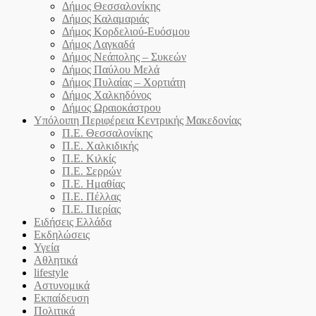
Δήμος Θεσσαλονίκης
Δήμος Καλαμαριάς
Δήμος Κορδελιού-Ευόσμου
Δήμος Λαγκαδά
Δήμος Νεάπολης – Συκεών
Δήμος Παύλου Μελά
Δήμος Πυλαίας – Χορτιάτη
Δήμος Χαλκηδόνος
Δήμος Ωραιοκάστρου
Υπόλοιπη Περιφέρεια Κεντρικής Μακεδονίας
Π.Ε. Θεσσαλονίκης
Π.Ε. Χαλκιδικής
Π.Ε. Κιλκίς
Π.Ε. Σερρών
Π.Ε. Ημαθίας
Π.Ε. Πέλλας
Π.Ε. Πιερίας
Ειδήσεις Ελλάδα
Εκδηλώσεις
Υγεία
Αθλητικά
lifestyle
Αστυνομικά
Εκπαίδευση
Πολιτικά