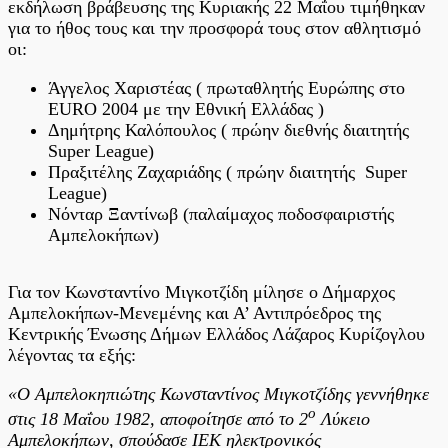
στο
εκδήλωση βράβευσης της Κυριακής 22 Μαΐου τιμήθηκαν
Δήμο
για το ήθος τους και την προσφορά τους στον αθλητισμό
Αμπελοκήπων
οι:
–
Μενεμένης
Άγγελος Χαριστέας ( πρωταθλητής Ευρώπης στο
EURO 2004 με την Εθνική Ελλάδας )
Δημήτρης Καλόπουλος ( πρώην διεθνής διαιτητής
Super League)
Πραξιτέλης Ζαχαριάδης ( πρώην διαιτητής Super
League)
Νόνταρ Ξαντίνωβ (παλαίμαχος ποδοσφαιριστής
Αμπελοκήπων)
Για τον Κωνσταντίνο Μιγκοτζίδη μίλησε ο Δήμαρχος
Αμπελοκήπων-Μενεμένης και Α’ Αντιπρόεδρος της
Κεντρικής Ένωσης Δήμων Ελλάδος Λάζαρος Κυρίζογλου
λέγοντας τα εξής:
«Ο Αμπελοκηπιώτης Κωνσταντίνος Μιγκοτζίδης γεννήθηκε
ο
στις 18 Μαΐου 1982, αποφοίτησε από το 2
Λύκειο
Αμπελοκήπων, σπούδασε ΙΕΚ ηλεκτρονικός