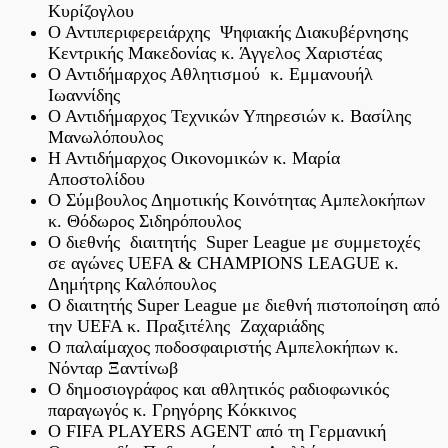
Κυρίζογλου
Ο Αντιπεριφερειάρχης Ψηφιακής Διακυβέρνησης
Κεντρικής Μακεδονίας κ. Άγγελος Χαριστέας
Ο Αντιδήμαρχος Αθλητισμού κ. Εμμανουήλ
Ιωαννίδης
Ο Αντιδήμαρχος Τεχνικών Υπηρεσιών κ. Βασίλης
Μανωλόπουλος
Η Αντιδήμαρχος Οικονομικών κ. Μαρία
Αποστολίδου
Ο Σύμβουλος Δημοτικής Κοινότητας Αμπελοκήπων
κ. Θόδωρος Σιδηρόπουλος
Ο διεθνής διαιτητής Super League με συμμετοχές
σε αγώνες UEFA & CHAMPIONS LEAGUE κ.
Δημήτρης Καλόπουλος
Ο διαιτητής Super League με διεθνή πιστοποίηση από
την UEFA κ. Πραξιτέλης Ζαχαριάδης
Ο παλαίμαχος ποδοσφαιριστής Αμπελοκήπων κ.
Νόνταρ Ξαντίνωβ
Ο δημοσιογράφος και αθλητικός ραδιοφωνικός
παραγωγός κ. Γρηγόρης Κόκκινος
Ο FIFA PLAYERS AGENT από τη Γερμανική