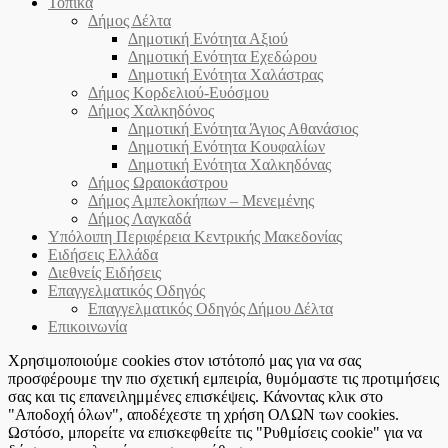
Τοπικά
Δήμος Δέλτα
Δημοτική Ενότητα Αξιού
Δημοτική Ενότητα Εχεδώρου
Δημοτική Ενότητα Χαλάστρας
Δήμος Κορδελιού-Ευόσμου
Δήμος Χαλκηδόνος
Δημοτική Ενότητα Άγιος Αθανάσιος
Δημοτική Ενότητα Κουφαλίων
Δημοτική Ενότητα Χαλκηδόνας
Δήμος Ωραιοκάστρου
Δήμος Αμπελοκήπων – Μενεμένης
Δήμος Λαγκαδά
Υπόλοιπη Περιφέρεια Κεντρικής Μακεδονίας
Ειδήσεις Ελλάδα
Διεθνείς Ειδήσεις
Επαγγελματικός Οδηγός
Επαγγελματικός Οδηγός Δήμου Δέλτα
Επικοινωνία
Χρησιμοποιούμε cookies στον ιστότοπό μας για να σας
προσφέρουμε την πιο σχετική εμπειρία, θυμόμαστε τις προτιμήσεις
σας και τις επανειλημμένες επισκέψεις. Κάνοντας κλικ στο
"Αποδοχή όλων", αποδέχεστε τη χρήση ΟΛΩΝ των cookies.
Ωστόσο, μπορείτε να επισκεφθείτε τις "Ρυθμίσεις cookie" για να