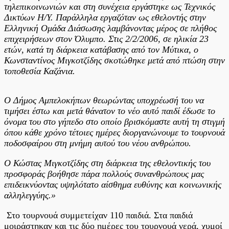
τηλεπικοινωνιών και στη συνέχεια εργάστηκε ως Τεχνικός
Δικτύων Η/Υ. Παράλληλα εργαζόταν ως εθελοντής στην
Ελληνική Ομάδα Διάσωσης λαμβάνοντας μέρος σε πλήθος
επιχειρήσεων στον Όλυμπο. Στις 2/2/2006, σε ηλικία 23
ετών, κατά τη διάρκεια κατάβασης από τον Μύτικα, ο
Κωνσταντίνος Μιγκοτζίδης σκοτώθηκε μετά από πτώση στην
τοποθεσία Καζάνια.
Ο Δήμος Αμπελοκήπων θεωρώντας υποχρέωσή του να
τιμήσει έστω και μετά θάνατον το νέο αυτό παιδί έδωσε το
όνομα του στο γήπεδο στο οποίο βρισκόμαστε αυτή τη στιγμή
όπου κάθε χρόνο τέτοιες ημέρες διοργανώνουμε το τουρνουά
ποδοσφαίρου στη μνήμη αυτού του νέου ανθρώπου.
Ο Κώστας Μιγκοτζίδης στη διάρκεια της εθελοντικής του
προσφοράς βοήθησε πάρα πολλούς συνανθρώπους μας
επιδεικνύοντας υψηλότατο αίσθημα ευθύνης και κοινωνικής
αλληλεγγύης.»
Στο τουρνουά συμμετείχαν 110 παιδιά. Στα παιδιά
μοιράστηκαν και τις δύο ημέρες του τουρνουά νερά, χυμοί