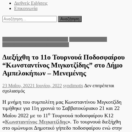
Διεθνείς Ειδήσεις
Επικοινωνία
Αναζήτηση
για:
Δήμος Αμπελοκήπων - Μενεμένης
Π.Ε. Θεσσαλονίκης
Περιφέρεια Κεντρικής Μακεδονίας
Διεξήχθη το 11ο Τουρνουά Ποδοσφαίρου
“Κωνσταντίνος Μιγκοτζίδης” στο Δήμο
Αμπελοκήπων – Μενεμένης
Posted
Author
23 Μαΐου, 2022
1 Ιουνίου, 2022
syndimotis
Δεν επιτρέπεται
on
στο
σχολιασμός
Διεξήχθη
το
Η μνήμη του συμπολίτη μας Κωνσταντίνου Μιγκοτζίδη
11ο
τιμήθηκε για 11η χρονιά το Σαββατοκύριακο 21 και 22
Τουρνουά
ο
Μαΐου 2022 με το 11
Τουρνουά ποδοσφαίρου Κ12
Ποδοσφαίρου
«
Κωνσταντίνος Μιγκοτζίδης
». Το τουρνουά διεξήχθη
“Κωνσταντίνος
στο ομώνυμοι Δημοτικό γήπεδο ποδοσφαίρου ενώ στην
Μιγκοτζίδης”