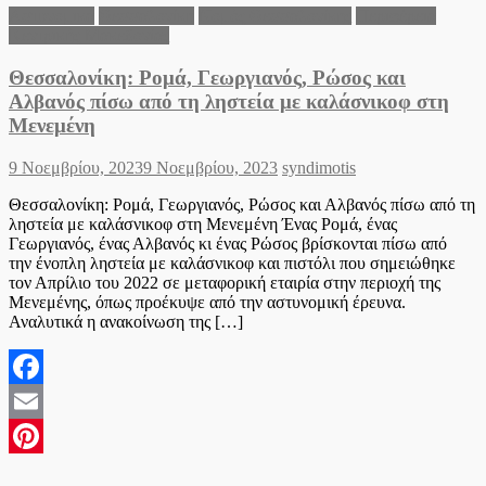
Αστυνομικά
Θεσσαλονίκη
Νομός Θεσσαλονίκης
Περιφέρεια
Κεντρικής Μακεδονίας
Θεσσαλονίκη: Ρομά, Γεωργιανός, Ρώσος και
Αλβανός πίσω από τη ληστεία με καλάσνικοφ στη
Μενεμένη
Posted
Author
9 Νοεμβρίου, 2023
9 Νοεμβρίου, 2023
syndimotis
on
Θεσσαλονίκη: Ρομά, Γεωργιανός, Ρώσος και Αλβανός πίσω από τη
ληστεία με καλάσνικοφ στη Μενεμένη Ένας Ρομά, ένας
Γεωργιανός, ένας Αλβανός κι ένας Ρώσος βρίσκονται πίσω από
την ένοπλη ληστεία με καλάσνικοφ και πιστόλι που σημειώθηκε
τον Απρίλιο του 2022 σε μεταφορική εταιρία στην περιοχή της
Μενεμένης, όπως προέκυψε από την αστυνομική έρευνα.
Αναλυτικά η ανακοίνωση της […]
Facebook
Email
Pinterest