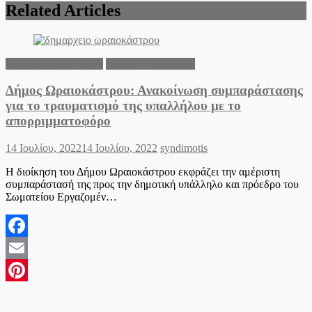
Related Articles
Δήμος Ωραιοκάστρου
Π.Ε. Θεσσαλονίκης
Δήμος Ωραιοκάστρου: Ανακοίνωση συμπαράστασης
για το τραυματισμό της υπαλλήλου με το
απορριμματοφόρο
Posted
Author
14 Ιουλίου, 2022
14 Ιουλίου, 2022
syndimotis
on
Η διοίκηση του Δήμου Ωραιοκάστρου εκφράζει την αμέριστη
συμπαράστασή της προς την δημοτική υπάλληλο και πρόεδρο του
Σωματείου Εργαζομέν…
Facebook
Email
Pinterest