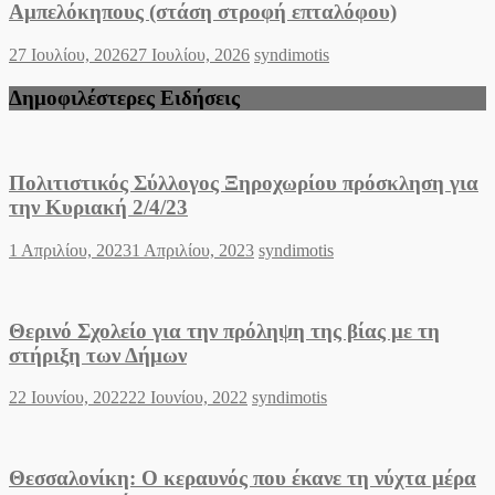
Αμπελόκηπους (στάση στροφή επταλόφου)
Posted
Author
27 Ιουλίου, 2026
27 Ιουλίου, 2026
syndimotis
on
Δημοφιλέστερες Ειδήσεις
Πολιτιστικός Σύλλογος Ξηροχωρίου πρόσκληση για
την Κυριακή 2/4/23
Posted
Author
1 Απριλίου, 2023
1 Απριλίου, 2023
syndimotis
on
Θερινό Σχολείο για την πρόληψη της βίας με τη
στήριξη των Δήμων
Posted
Author
22 Ιουνίου, 2022
22 Ιουνίου, 2022
syndimotis
on
Θεσσαλονίκη: Ο κεραυνός που έκανε τη νύχτα μέρα