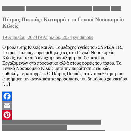
Π.Ε. Κιλκίς
Περιφέρεια Κεντρικής Μακεδονίας
Πολιτικά
Υγεία
Πέτρος Παππάς: Καταρρέει το Γενικό Νοσοκομείο
Κιλκίς
Posted
Author
19 Απριλίου, 2024
19 Απριλίου, 2024
syndimotis
on
Ο βουλευτής Κιλκίς και Αν. Τομεάρχης Υγείας του ΣΥΡΙΖΑ-ΠΣ,
Πέτρος Παππάς, παρευρέθηκε χτες στο Γενικό Νοσοκομείο
Κιλκίς, έπειτα από ανοιχτή πρόσκληση του Σωματείου
Εργαζομένων στο προσωπικό αλλά στους φορείς του τόπου. Το
Γενικό Νοσοκομείο Κιλκίς μετά την παραίτηση 2 ειδικών
παθολόγων, καταρρέει. Ο Πέτρος Παππάς, στην τοποθέτηση του
επισήμανε την αναγκαιότητα προάσπισης του δημόσιου χαρακτήρα
[…]
Facebook
Email
Πλοήγηση
Κ. Μάλαμα : Ως πότε θα λέει ψέματα ο ΕΛΓΑ στους
Pinterest
ελαιοπαραγωγούς της Χαλκιδικής;
άρθρων