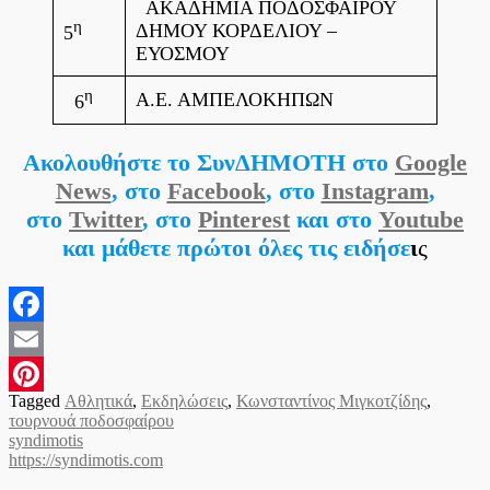
ΑΚΑΔΗΜΙΑ ΠΟΔΟΣΦΑΙΡΟΥ
η
ΔΗΜΟΥ ΚΟΡΔΕΛΙΟΥ –
5
ΕΥΟΣΜΟΥ
η
Α.Ε. ΑΜΠΕΛΟΚΗΠΩΝ
6
Ακολουθήστε το ΣυνΔΗΜΟΤΗ στο
Google
News
, στο
Facebook
, στο
Instagram
,
στο
Twitter
, στο
Pinterest
και στο
Youtube
και μάθετε πρώτοι όλες τις ειδήσε
ι
ς
Facebook
Email
Tagged
Αθλητικά
,
Εκδηλώσεις
,
Κωνσταντίνος Μιγκοτζίδης
,
Pinterest
τουρνουά ποδοσφαίρου
syndimotis
https://syndimotis.com