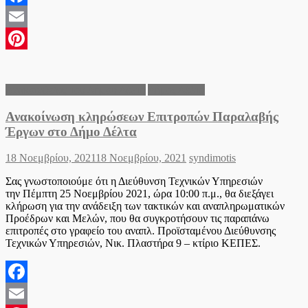
Facebook
Email
Pinterest
Ανακοινώσεις του Δήμου Δέλτα
Δήμος Δέλτα
Ανακοίνωση κληρώσεων Επιτροπών Παραλαβής
Έργων στο Δήμο Δέλτα
Posted
Author
18 Νοεμβρίου, 2021
18 Νοεμβρίου, 2021
syndimotis
on
Σας γνωστοποιούμε ότι η Διεύθυνση Τεχνικών Υπηρεσιών
την Πέμπτη 25 Νοεμβρίου 2021, ώρα 10:00 π.μ., θα διεξάγει
κλήρωση για την ανάδειξη των τακτικών και αναπληρωματικών
Προέδρων και Μελών, που θα συγκροτήσουν τις παραπάνω
επιτροπές στο γραφείο του αναπλ. Προϊσταμένου Διεύθυνσης
Τεχνικών Υπηρεσιών, Νικ. Πλαστήρα 9 – κτίριο ΚΕΠΕΣ.
Facebook