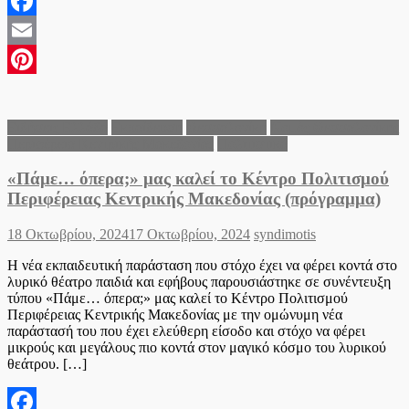
Facebook
Email
Pinterest
Ειδήσεις Ελλάδα
Εκπαίδευση
Θεσσαλονίκη
Νομός Θεσσαλονίκης
Περιφέρεια Κεντρικής Μακεδονίας
Πολιτιστικά
«Πάμε… όπερα;» μας καλεί το Κέντρο Πολιτισμού
Περιφέρειας Κεντρικής Μακεδονίας (πρόγραμμα)
Posted
Author
18 Οκτωβρίου, 2024
17 Οκτωβρίου, 2024
syndimotis
on
Η νέα εκπαιδευτική παράσταση που στόχο έχει να φέρει κοντά στο
λυρικό θέατρο παιδιά και εφήβους παρουσιάστηκε σε συνέντευξη
τύπου «Πάμε… όπερα;» μας καλεί το Κέντρο Πολιτισμού
Περιφέρειας Κεντρικής Μακεδονίας με την ομώνυμη νέα
παράστασή του που έχει ελεύθερη είσοδο και στόχο να φέρει
μικρούς και μεγάλους πιο κοντά στον μαγικό κόσμο του λυρικού
θεάτρου. […]