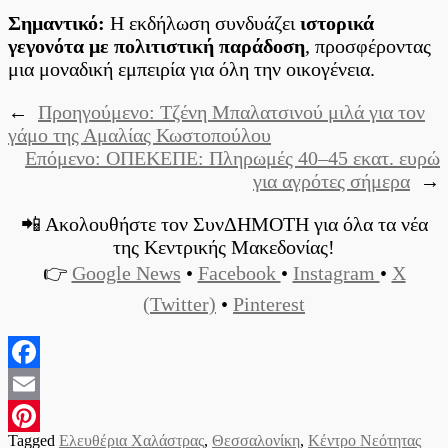
Σημαντικό:
Η εκδήλωση συνδυάζει
ιστορικά
γεγονότα με πολιτιστική παράδοση
, προσφέροντας
μια μοναδική εμπειρία για όλη την οικογένεια.
←
Προηγούμενο:
Τζένη Μπαλατσινού μιλά για τον
γάμο της Αμαλίας Κωστοπούλου
Επόμενο:
ΟΠΕΚΕΠΕ: Πληρωμές 40–45 εκατ. ευρώ
για αγρότες σήμερα
→
📲 Ακολουθήστε τον ΣυνΔΗΜΟΤΗ για όλα τα νέα
της Κεντρικής Μακεδονίας!
👉
Google News
•
Facebook
•
Instagram
•
X
(Twitter)
•
Pinterest
Facebook
Email
Tagged
Ελευθέρια Χαλάστρας
,
Θεσσαλονίκη
,
Κέντρο Νεότητας
Pinterest