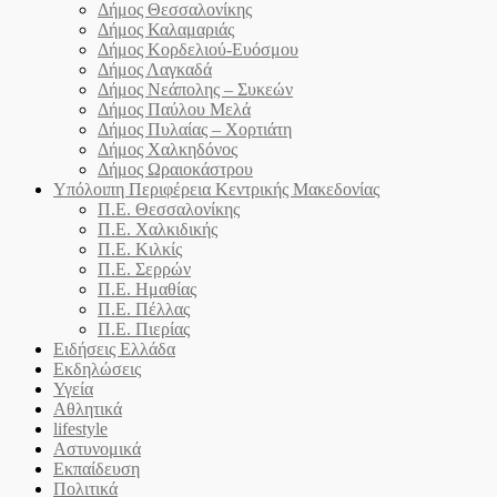
Δήμος Θεσσαλονίκης
Δήμος Καλαμαριάς
Δήμος Κορδελιού-Ευόσμου
Δήμος Λαγκαδά
Δήμος Νεάπολης – Συκεών
Δήμος Παύλου Μελά
Δήμος Πυλαίας – Χορτιάτη
Δήμος Χαλκηδόνος
Δήμος Ωραιοκάστρου
Υπόλοιπη Περιφέρεια Κεντρικής Μακεδονίας
Π.Ε. Θεσσαλονίκης
Π.Ε. Χαλκιδικής
Π.Ε. Κιλκίς
Π.Ε. Σερρών
Π.Ε. Ημαθίας
Π.Ε. Πέλλας
Π.Ε. Πιερίας
Ειδήσεις Ελλάδα
Εκδηλώσεις
Υγεία
Αθλητικά
lifestyle
Αστυνομικά
Εκπαίδευση
Πολιτικά