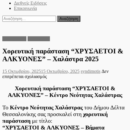
Διεθνείς Ειδήσεις
Επικοινωνία
Αναζήτηση
για:
Δήμος Δέλτα
Πολιτιστικά
Χορευτική παράσταση “ΧΡΥΣΑΕΤΟΙ &
ΑΛΚΥΟΝΕΣ” – Χαλάστρα 2025
Posted
Author
15 Οκτωβρίου, 2025
15 Οκτωβρίου, 2025
syndimotis
Δεν
on
στο
επιτρέπεται σχολιασμός
Χορευτική
παράσταση
Χορευτική παράσταση “ΧΡΥΣΑΕΤΟΙ &
“ΧΡΥΣΑΕΤΟΙ
ΑΛΚΥΟΝΕΣ” – Κέντρο Νεότητας Χαλάστρας
&
ΑΛΚΥΟΝΕΣ”
Το
Κέντρο Νεότητας Χαλάστρας
του Δήμου Δέλτα
–
Χαλάστρα
Θεσσαλονίκης σας προσκαλεί στη
χορευτική
2025
παράσταση
με τίτλο:
“ΧΡΥΣΑΕΤΟΙ & ΑΛΚΥΟΝΕΣ – Βήματα