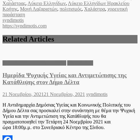
Χαλάστρας
,
Λύκειο Ελληνίδων
,
Λύκειο Ελληνίδων Ηρακλείου
Κρήτης
,
Μονή Λαζαριστών
,
πολιτισμός
,
Χαλάστρα
,
χορευτική
παράσταση
syndimotis
https://syndimotis.com
Related Articles
Ανακοινώσεις του Δήμου Δέλτα
Δήμος Δέλτα
Ημερίδα Ψυχικής Υγείας και Αντιμετώπισης της
Κατάθλιψης στον Δήμο Δέλτα
Posted
Author
21 Νοεμβρίου, 2021
21 Νοεμβρίου, 2021
syndimotis
on
Η Αντιδημαρχία Δημόσιας Υγείας και Κοινωνικής Πολιτικής του
Δήμου Δέλτα σας προσκαλεί στην συνάντηση με θέμα την Ψυχική
Υγεία και την Αντιμετώπιση της Κατάθλιψής που θα
πραγματοποιηθεί την Τετάρτη 24 Νοεμβρίου 2021 και
ώρα 18:00μ.μ. στο Συνεδριακό Κέντρο της Σίνδου.