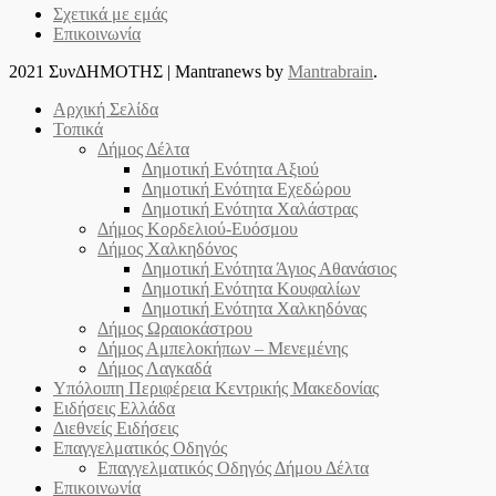
Σχετικά με εμάς
Επικοινωνία
2021 ΣυνΔΗΜΟΤΗΣ
|
Mantranews by
Mantrabrain
.
Αρχική Σελίδα
Τοπικά
Δήμος Δέλτα
Δημοτική Ενότητα Αξιού
Δημοτική Ενότητα Εχεδώρου
Δημοτική Ενότητα Χαλάστρας
Δήμος Κορδελιού-Ευόσμου
Δήμος Χαλκηδόνος
Δημοτική Ενότητα Άγιος Αθανάσιος
Δημοτική Ενότητα Κουφαλίων
Δημοτική Ενότητα Χαλκηδόνας
Δήμος Ωραιοκάστρου
Δήμος Αμπελοκήπων – Μενεμένης
Δήμος Λαγκαδά
Υπόλοιπη Περιφέρεια Κεντρικής Μακεδονίας
Ειδήσεις Ελλάδα
Διεθνείς Ειδήσεις
Επαγγελματικός Οδηγός
Επαγγελματικός Οδηγός Δήμου Δέλτα
Επικοινωνία