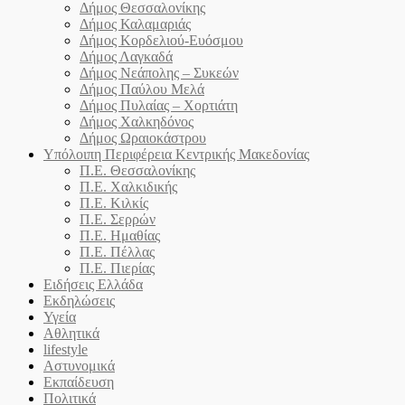
Δήμος Θεσσαλονίκης
Δήμος Καλαμαριάς
Δήμος Κορδελιού-Ευόσμου
Δήμος Λαγκαδά
Δήμος Νεάπολης – Συκεών
Δήμος Παύλου Μελά
Δήμος Πυλαίας – Χορτιάτη
Δήμος Χαλκηδόνος
Δήμος Ωραιοκάστρου
Υπόλοιπη Περιφέρεια Κεντρικής Μακεδονίας
Π.Ε. Θεσσαλονίκης
Π.Ε. Χαλκιδικής
Π.Ε. Κιλκίς
Π.Ε. Σερρών
Π.Ε. Ημαθίας
Π.Ε. Πέλλας
Π.Ε. Πιερίας
Ειδήσεις Ελλάδα
Εκδηλώσεις
Υγεία
Αθλητικά
lifestyle
Αστυνομικά
Εκπαίδευση
Πολιτικά