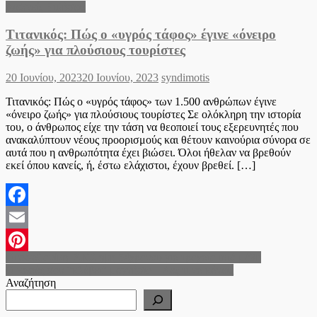
Διεθνείς Ειδήσεις
Τιτανικός: Πώς ο «υγρός τάφος» έγινε «όνειρο
ζωής» για πλούσιους τουρίστες
Posted
Author
20 Ιουνίου, 2023
20 Ιουνίου, 2023
syndimotis
on
Τιτανικός: Πώς ο «υγρός τάφος» των 1.500 ανθρώπων έγινε
«όνειρο ζωής» για πλούσιους τουρίστες Σε ολόκληρη την ιστορία
του, ο άνθρωπος είχε την τάση να θεοποιεί τους εξερευνητές που
ανακαλύπτουν νέους προορισμούς και θέτουν καινούρια σύνορα σε
αυτά που η ανθρωπότητα έχει βιώσει. Όλοι ήθελαν να βρεθούν
εκεί όπου κανείς, ή, έστω ελάχιστοι, έχουν βρεθεί. […]
Facebook
Email
Πλοήγηση
Θεσσαλονίκη: Σύλληψη 54χρονου για τροχαίο υπό μέθη
Pinterest
Ο καφές σου “κλέβει” μαγνήσιο – Δες τι να κάνεις
άρθρων
Αναζήτηση