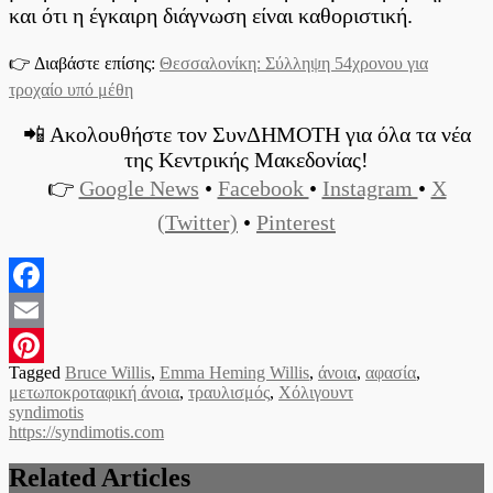
και ότι η έγκαιρη διάγνωση είναι καθοριστική.
👉 Διαβάστε επίσης:
Θεσσαλονίκη: Σύλληψη 54χρονου για
τροχαίο υπό μέθη
📲 Ακολουθήστε τον ΣυνΔΗΜΟΤΗ για όλα τα νέα
της Κεντρικής Μακεδονίας!
👉
Google News
•
Facebook
•
Instagram
•
X
(Twitter)
•
Pinterest
Facebook
Email
Tagged
Bruce Willis
,
Emma Heming Willis
,
άνοια
,
αφασία
,
Pinterest
μετωποκροταφική άνοια
,
τραυλισμός
,
Χόλιγουντ
syndimotis
https://syndimotis.com
Related Articles