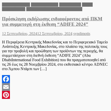
Διεθνείς Ειδήσεις
Ειδήσεις Ελλάδα
Θεσσαλονίκη
Νομός
Θεσσαλονίκης
Περιφέρεια Κεντρικής Μακεδονίας
Πρόσκληση εκδήλωσης ενδιαφέροντος από ΠΚΜ
για συμμετοχή στη έκθεση “ADIFE 2024”
Posted
Author
12 Σεπτεμβρίου, 2024
12 Σεπτεμβρίου, 2024
syndimotis
on
Η Περιφέρεια Κεντρικής Μακεδονίας και το Περιφερειακό Ταμείο
Ανάπτυξης Κεντρικής Μακεδονίας, στο πλαίσιο της πολιτικής τους
για την προβολή και προώθηση των προϊόντων της περιοχής, θα
συμμετάσχουν στη διεθνή έκθεση “ADIFE 2024” (Abu
DhabiInternational Food Exhibition) που θα πραγματοποιηθεί από
τις 26 έως τις 28 Νοεμβρίου 2024, στο εκθεσιακό κέντρο ADNEC
στο Άμπου Ντάμπι των […]
Facebook
Email
Pinterest