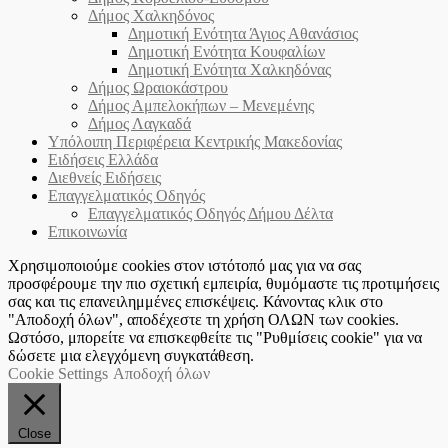
Δήμος Χαλκηδόνος
Δημοτική Ενότητα Άγιος Αθανάσιος
Δημοτική Ενότητα Κουφαλίων
Δημοτική Ενότητα Χαλκηδόνας
Δήμος Ωραιοκάστρου
Δήμος Αμπελοκήπων – Μενεμένης
Δήμος Λαγκαδά
Υπόλοιπη Περιφέρεια Κεντρικής Μακεδονίας
Ειδήσεις Ελλάδα
Διεθνείς Ειδήσεις
Επαγγελματικός Οδηγός
Επαγγελματικός Οδηγός Δήμου Δέλτα
Επικοινωνία
Χρησιμοποιούμε cookies στον ιστότοπό μας για να σας
προσφέρουμε την πιο σχετική εμπειρία, θυμόμαστε τις προτιμήσεις
σας και τις επανειλημμένες επισκέψεις. Κάνοντας κλικ στο
"Αποδοχή όλων", αποδέχεστε τη χρήση ΟΛΩΝ των cookies.
Ωστόσο, μπορείτε να επισκεφθείτε τις "Ρυθμίσεις cookie" για να
δώσετε μια ελεγχόμενη συγκατάθεση.
Cookie Settings
Αποδοχή όλων
Close