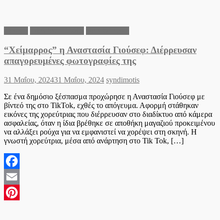
lifestyle
Ειδήσεις Ελλάδα
Θεσσαλονίκη
“Χείμαρρος” η Αναστασία Γιούσεφ: Διέρρευσαν
απαγορευμένες φωτογραφίες της
Posted
Author
31 Μαΐου, 2024
31 Μαΐου, 2024
syndimotis
on
Σε ένα δημόσιο ξέσπασμα προχώρησε η Αναστασία Γιούσεφ με
βίντεό της στο TikTok, εχθές το απόγευμα. Αφορμή στάθηκαν
εικόνες της χορεύτριας που διέρρευσαν στο διαδίκτυο από κάμερα
ασφαλείας, όταν η ίδια βρέθηκε σε αποθήκη μαγαζιού προκειμένου
να αλλάξει ρούχα για να εμφανιστεί να χορέψει στη σκηνή. Η
γνωστή χορεύτρια, μέσα από ανάρτηση στο Tik Tok, […]
Facebook
Email
Pinterest