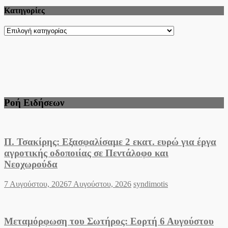
Kατηγορίες
Kατηγορίες
Ροή Ειδήσεων
Π. Τσακίρης: Εξασφαλίσαμε 2 εκατ. ευρώ για έργα
αγροτικής οδοποιίας σε Πεντάλοφο και
Νεοχωρούδα
Posted
Author
7 Αυγούστου, 2026
7 Αυγούστου, 2026
syndimotis
on
Μεταμόρφωση του Σωτήρος: Εορτή 6 Αυγούστου