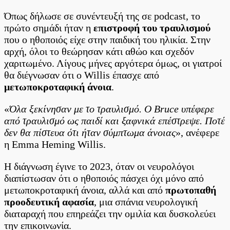
Όπως δήλωσε σε συνέντευξή της σε podcast, το
πρώτο σημάδι ήταν η
επιστροφή του τραυλισμού
που ο ηθοποιός είχε στην παιδική του ηλικία. Στην
αρχή, όλοι το θεώρησαν κάτι αθώο και σχεδόν
χαριτωμένο. Λίγους μήνες αργότερα όμως, οι γιατροί
θα διέγνωσαν ότι ο Willis έπασχε από
μετωποκροταφική άνοια
.
«
Όλα ξεκίνησαν με το τραυλισμό. Ο Bruce υπέφερε
από τραυλισμό ως παιδί και ξαφνικά επέστρεψε. Ποτέ
δεν θα πίστευα ότι ήταν σύμπτωμα άνοιας
», ανέφερε
η Emma Heming Willis.
Η διάγνωση έγινε το 2023, όταν οι νευρολόγοι
διαπίστωσαν ότι ο ηθοποιός πάσχει όχι μόνο από
μετωποκροταφική άνοια, αλλά και από
πρωτοπαθή
προοδευτική αφασία
, μια σπάνια νευρολογική
διαταραχή που επηρεάζει την ομιλία και δυσκολεύει
την επικοινωνία.