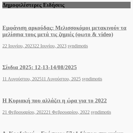
Δημοφιλέστερες Ειδήσεις
Εμφάνιση αρκούδας: Μελισσοκόμοι μετακινούν τα
μελίσσια τους μετά τις ζημιές (φωτο & video)
Posted
Author
22 Ιουνίου, 2023
22 Ιουνίου, 2023
syndimotis
on
Σίνδια 2025: 12-13-14/08/2025
Posted
Author
11 Αυγούστου, 2025
11 Αυγούστου, 2025
syndimotis
on
Η Κυριακή που αλλάζει η ώρα για το 2022
Posted
Author
21 Φεβρουαρίου, 2022
21 Φεβρουαρίου, 2022
syndimotis
on