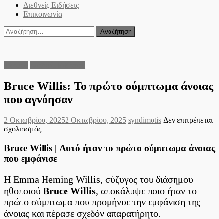
Διεθνείς Ειδήσεις
Επικοινωνία
Αναζήτηση
για:
lifestyle
Διεθνείς Ειδήσεις
Bruce Willis: Το πρώτο σύμπτωμα άνοιας
που αγνόησαν
Posted
Author
2 Οκτωβρίου, 2025
2 Οκτωβρίου, 2025
syndimotis
Δεν επιτρέπεται
on
στο
σχολιασμός
Bruce
Willis:
Bruce Willis | Αυτό ήταν το πρώτο σύμπτωμα άνοιας
Το
που εμφάνισε
πρώτο
σύμπτωμα
Η Emma Heming Willis, σύζυγος του διάσημου
άνοιας
ηθοποιού
Bruce Willis
, αποκάλυψε ποιο ήταν το
που
αγνόησαν
πρώτο σύμπτωμα που προμήνυε την εμφάνιση της
άνοιας και πέρασε σχεδόν απαρατήρητο.