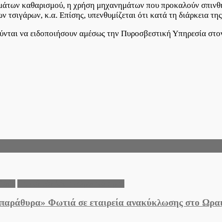
μμάτων καθαρισμού, η χρήση μηχανημάτων που προκαλούν σπινθ
 τσιγάρων, κ.α. Επίσης, υπενθυμίζεται ότι κατά τη διάρκεια τη
ούνται να ειδοποιήσουν αμέσως την Πυροσβεστική Υπηρεσία στο
λλάδα
Τοπικά νέα Δήμου Ωραιοκάστρου
αι παράθυρα» Φωτιά σε εταιρεία ανακύκλωσης στο Ωρα