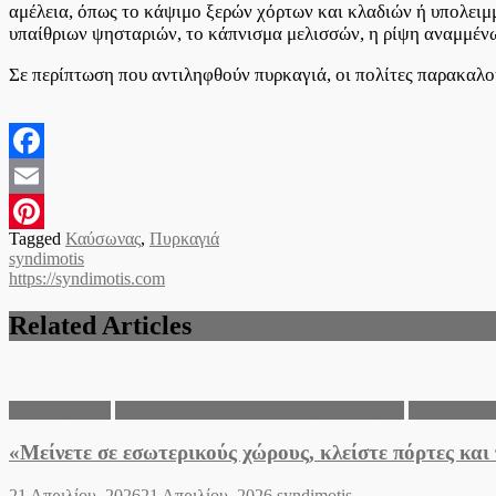
αμέλεια, όπως το κάψιμο ξερών χόρτων και κλαδιών ή υπολει
υπαίθριων ψησταριών, το κάπνισμα μελισσών, η ρίψη αναμμένων
Σε περίπτωση που αντιληφθούν πυρκαγιά, οι πολίτες παρακαλ
Facebook
Email
Tagged
Καύσωνας
,
Πυρκαγιά
Pinterest
syndimotis
https://syndimotis.com
Related Articles
Uncategorized
Ανακοινώσεις του Δήμου Ωραιοκάστρου
Ειδήσεις Ε
«Μείνετε σε εσωτερικούς χώρους, κλείστε πόρτες κ
Posted
Author
21 Απριλίου, 2026
21 Απριλίου, 2026
syndimotis