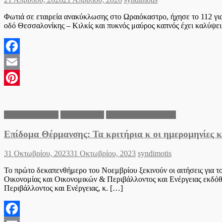
on
Φωτιά σε εταιρεία ανακύκλωσης στο Ωραιόκαστρο, ήχησε το 112 γι
οδό Θεσσαλονίκης – Κιλκίς και πυκνός μαύρος καπνός έχει καλύψει
Facebook
Email
Pinterest
Ειδήσεις Ελλάδα
Θεσσαλονίκη
Νομός Θεσσαλονίκης
Επίδομα Θέρμανσης: Τα κριτήρια κ οι ημερομηνίες 
Posted
Author
31 Οκτωβρίου, 2023
31 Οκτωβρίου, 2023
syndimotis
on
Το πρώτο δεκαπενθήμερο του Νοεμβρίου ξεκινούν οι αιτήσεις για τ
Οικονομίας και Οικονομικών & Περιβάλλοντος και Ενέργειας εκδό
Περιβάλλοντος και Ενέργειας, κ. […]