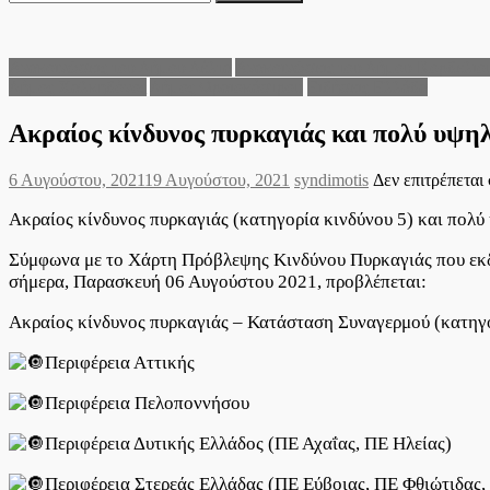
για:
Ανακοινώσεις του Δήμου Δέλτα
Ανακοινώσεις του Δήμου Κορδελι
Δήμος Χαλκηδόνος
Δήμος Ωραιοκάστρου
Ειδήσεις Ελλάδα
Ακραίος κίνδυνος πυρκαγιάς και πολύ υψη
Posted
Author
6 Αυγούστου, 2021
19 Αυγούστου, 2021
syndimotis
Δεν επιτρέπεται
on
Ακραίος κίνδυνος πυρκαγιάς (κατηγορία κινδύνου 5) και πολύ
Σύμφωνα με το Χάρτη Πρόβλεψης Κινδύνου Πυρκαγιάς που εκδί
σήμερα, Παρασκευή 06 Αυγούστου 2021, προβλέπεται:
Ακραίος κίνδυνος πυρκαγιάς – Κατάσταση Συναγερμού (κατηγορί
Περιφέρεια Αττικής
Περιφέρεια Πελοποννήσου
Περιφέρεια Δυτικής Ελλάδος (ΠΕ Αχαΐας, ΠΕ Ηλείας)
Περιφέρεια Στερεάς Ελλάδας (ΠΕ Εύβοιας, ΠΕ Φθιώτιδας,