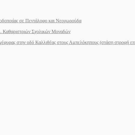
ς οδοποιίας σε Πεντάλοφο και Νεοχωρούδα
.Ε. Καθαριστριών Σχολικών Μοναδών
ογέφυρας στην οδό Καλλιθέας στους Αμπελόκηπους (στάση στροφή ε