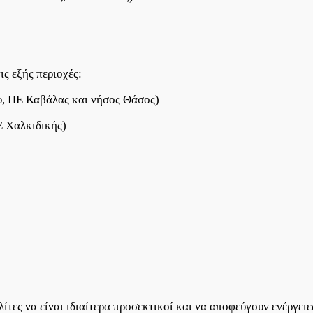
Αυγούστου
2021
ς εξής περιοχές:
, ΠΕ Καβάλας και νήσος Θάσος)
Ε Χαλκιδικής)
ίτες να είναι ιδιαίτερα προσεκτικοί και να αποφεύγουν ενέργε