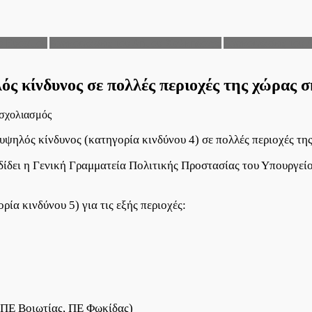
ού Ευόσμου
Ανακοινώσεις του Δήμου Χαλκηδόνος
Ανακοινώσεις του 
λός κίνδυνος σε πολλές περιοχές της χώρας
στο
 σχολιασμός
Ακραίος
 υψηλός κίνδυνος (κατηγορία κινδύνου 4) σε πολλές περιοχές 
κίνδυνος
πυρκαγιάς
και
δει η Γενική Γραμματεία Πολιτικής Προστασίας του Υπουργείο
πολύ
υψηλός
κίνδυνος
α κινδύνου 5) για τις εξής περιοχές:
σε
πολλές
περιοχές
της
χώρας
σήμερα
Παρασκευή,
06
 ΠΕ Βοιωτίας, ΠΕ Φωκίδας)