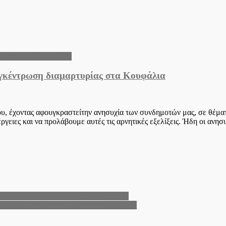
έα Δήμου Χαλκηδόνος
υγκέντρωση διαμαρτυρίας στα Κουφάλια
ου, έχοντας αφουγκραστείτην ανησυχία των συνδημοτών μας, σε θέμα
νέργειες και να προλάβουμε αυτές τις αρνητικές εξελίξεις. Ήδη οι αν
λλα σπίτια και κάηκε το δικό της (vid)
Δημοτικού σχολείου Δρυμού Θεσσαλονίκης