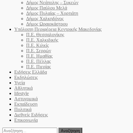
Δήμος Νεάπολης – Συκεών
Δήμος Παύλου Μελά
Δήμος Πυλαίας – Χορτιάτη
Δήμος Χαλκηδόνος
Δήμος Ωραιοκάστρου
Υπόλοιπη Περιφέρεια Κεντρικής Μακεδονίας
Π.Ε. Θεσσαλονίκης
Π.Ε. Χαλκιδικής
Π.Ε. Κιλκίς
Π.Ε. Σερρών
Π.Ε. Ημαθίας
Π.Ε. Πέλλας
Π.Ε. Πιερίας
Ειδήσεις Ελλάδα
Εκδηλώσεις
Υγεία
Αθλητικά
lifestyle
Αστυνομικά
Εκπαίδευση
Πολιτικά
Διεθνείς Ειδήσεις
Επικοινωνία
Αναζήτηση