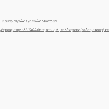
.Ε. Καθαριστριών Σχολικών Μοναδών
ογέφυρας στην οδό Καλλιθέας στους Αμπελόκηπους (στάση στροφή ε