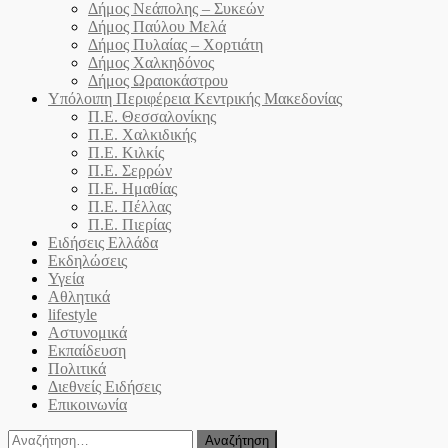
Δήμος Νεάπολης – Συκεών
Δήμος Παύλου Μελά
Δήμος Πυλαίας – Χορτιάτη
Δήμος Χαλκηδόνος
Δήμος Ωραιοκάστρου
Υπόλοιπη Περιφέρεια Κεντρικής Μακεδονίας
Π.Ε. Θεσσαλονίκης
Π.Ε. Χαλκιδικής
Π.Ε. Κιλκίς
Π.Ε. Σερρών
Π.Ε. Ημαθίας
Π.Ε. Πέλλας
Π.Ε. Πιερίας
Ειδήσεις Ελλάδα
Εκδηλώσεις
Υγεία
Αθλητικά
lifestyle
Αστυνομικά
Εκπαίδευση
Πολιτικά
Διεθνείς Ειδήσεις
Επικοινωνία
Αναζήτηση