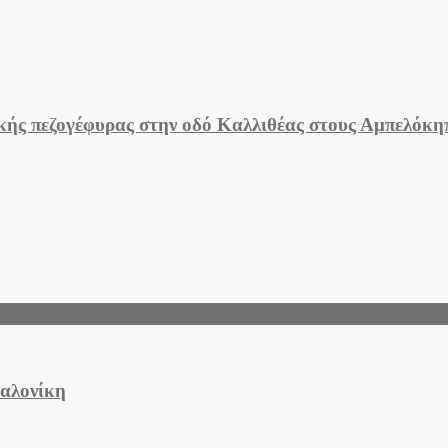
ικής πεζογέφυρας στην οδό Καλλιθέας στους Αμπελόκ
σαλονίκη