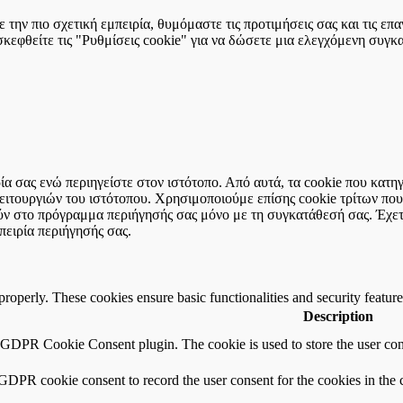
την πιο σχετική εμπειρία, θυμόμαστε τις προτιμήσεις σας και τις ε
εφθείτε τις "Ρυθμίσεις cookie" για να δώσετε μια ελεγχόμενη συγκ
ιρία σας ενώ περιηγείστε στον ιστότοπο. Από αυτά, τα cookie που κα
 λειτουργιών του ιστότοπου. Χρησιμοποιούμε επίσης cookie τρίτων π
ύν στο πρόγραμμα περιήγησής σας μόνο με τη συγκατάθεσή σας. Έχετε
πειρία περιήγησής σας.
 properly. These cookies ensure basic functionalities and security featu
Description
y GDPR Cookie Consent plugin. The cookie is used to store the user cons
 GDPR cookie consent to record the user consent for the cookies in the 