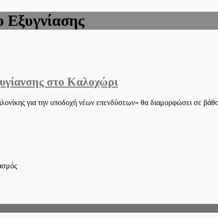
ο Εξυγνίασης
υγίανσης στο Καλοχώρι
σαλονίκης για την υποδοχή νέων επενδύσεων» θα διαμορφώσει σε βά
στο
ιασμός
Το
ΕΒΕΘ
για
το
Επιχειρηματικό
Πάρκο