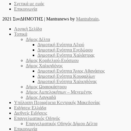
Σχετικά με εμάς
Επικοινωνία
2021 ΣυνΔΗΜΟΤΗΣ
|
Mantranews by
Mantrabrain
.
Αρχική Σελίδα
Τοπικά
Δήμος Δέλτα
Δημοτική Ενότητα Αξιού
Δημοτική Ενότητα Εχεδώρου
Δημοτική Ενότητα Χαλάστρας
Δήμος Κορδελιού-Ευόσμου
Δήμος Χαλκηδόνος
Δημοτική Ενότητα Άγιος Αθανάσιος
Δημοτική Ενότητα Κουφαλίων
Δημοτική Ενότητα Χαλκηδόνας
Δήμος Ωραιοκάστρου
Δήμος Αμπελοκήπων – Μενεμένης
Δήμος Λαγκαδά
Υπόλοιπη Περιφέρεια Κεντρικής Μακεδονίας
Ειδήσεις Ελλάδα
Διεθνείς Ειδήσεις
Επαγγελματικός Οδηγός
Επαγγελματικός Οδηγός Δήμου Δέλτα
Επικοινωνία