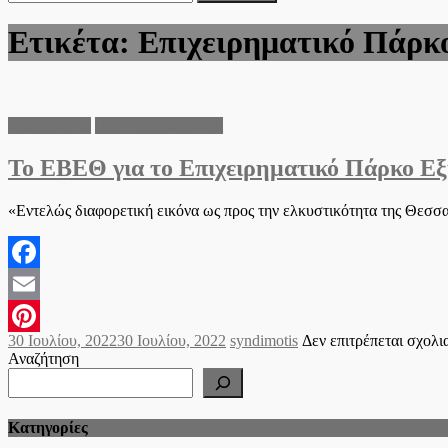
για:
Ετικέτα:
Eπιχειρηματικό Πάρκ
Δήμος Δέλτα
Π.Ε. Θεσσαλονίκης
Το ΕΒΕΘ για το Επιχειρηματικό Πάρκο Εξ
«Εντελώς διαφορετική εικόνα ως προς την ελκυστικότητα της Θεσ
Facebook
Email
Posted
Author
30 Ιουλίου, 2022
30 Ιουλίου, 2022
syndimotis
Δεν επιτρέπεται σχολ
Pinterest
on
Αναζήτηση
Kατηγορίες