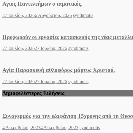
Άγιος Παντελεήμων o ιαματικός.
Posted
Author
27 Ιουλίου, 2026
6 Αυγούστου, 2026
syndimotis
on
Προχωρούν οι εργασίες κατασκευής της νέας μεταλλ
Posted
Author
27 Ιουλίου, 2026
27 Ιουλίου, 2026
syndimotis
on
Αγία Παρασκευή αθλοφόρος μάρτυς Χριστού.
Posted
Author
27 Ιουλίου, 2026
27 Ιουλίου, 2026
syndimotis
on
Δημοφιλέστερες Ειδήσεις
Συναγερμός για την εξαφάνιση 15χρονης από τη Θεσ
Posted
Author
4 Δεκεμβρίου, 2023
4 Δεκεμβρίου, 2023
syndimotis
on