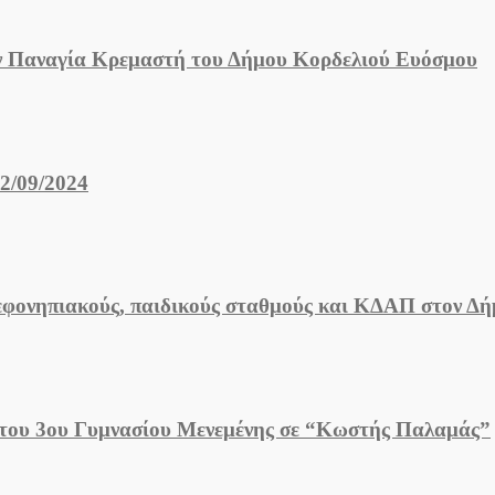
ην Παναγία Κρεμαστή του Δήμου Κορδελιού Ευόσμου
2/09/2024
ρεφονηπιακούς, παιδικούς σταθμούς και ΚΔΑΠ στον Δ
 του 3ου Γυμνασίου Μενεμένης σε “Κωστής Παλαμάς”