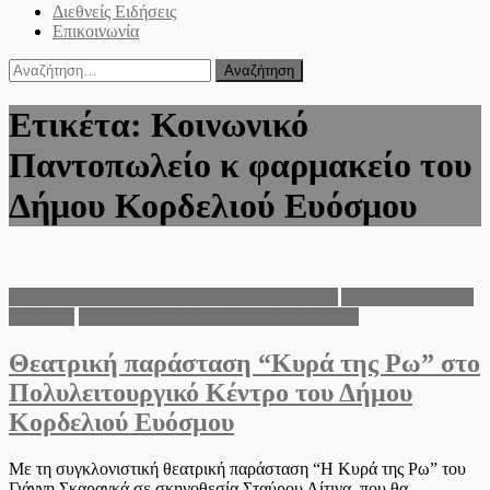
Διεθνείς Ειδήσεις
Επικοινωνία
Αναζήτηση
για:
Ετικέτα:
Κοινωνικό
Παντοπωλείο κ φαρμακείο του
Δήμου Κορδελιού Ευόσμου
Ανακοινώσεις του Δήμου Κορδελιού Ευόσμου
Δήμος Κορδελιού-
Ευόσμου
Τοπικά νέα Δήμου Κορδελιού Ευόσμου
Θεατρική παράσταση “Κυρά της Ρω” στο
Πολυλειτουργικό Κέντρο του Δήμου
Κορδελιού Ευόσμου
Με τη συγκλονιστική θεατρική παράσταση “Η Κυρά της Ρω” του
Γιάννη Σκαραγκά σε σκηνοθεσία Σταύρου Λίτινα, που θα