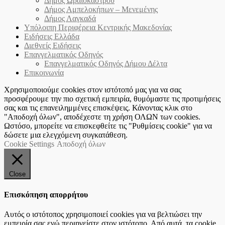
Δήμος Ωραιοκάστρου
Δήμος Αμπελοκήπων – Μενεμένης
Δήμος Λαγκαδά
Υπόλοιπη Περιφέρεια Κεντρικής Μακεδονίας
Ειδήσεις Ελλάδα
Διεθνείς Ειδήσεις
Επαγγελματικός Οδηγός
Επαγγελματικός Οδηγός Δήμου Δέλτα
Επικοινωνία
Χρησιμοποιούμε cookies στον ιστότοπό μας για να σας
προσφέρουμε την πιο σχετική εμπειρία, θυμόμαστε τις προτιμήσεις
σας και τις επανειλημμένες επισκέψεις. Κάνοντας κλικ στο
"Αποδοχή όλων", αποδέχεστε τη χρήση ΟΛΩΝ των cookies.
Ωστόσο, μπορείτε να επισκεφθείτε τις "Ρυθμίσεις cookie" για να
δώσετε μια ελεγχόμενη συγκατάθεση.
Cookie Settings
Αποδοχή όλων
Close
Επισκόπηση απορρήτου
Αυτός ο ιστότοπος χρησιμοποιεί cookies για να βελτιώσει την
εμπειρία σας ενώ περιηγείστε στον ιστότοπο. Από αυτά, τα cookie