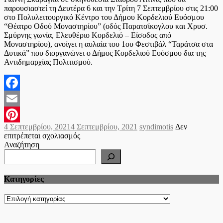
παρουσιαστεί τη Δευτέρα 6 και την Τρίτη 7 Σεπτεμβρίου στις 21:00
στο Πολυλειτουργικό Κέντρο του Δήμου Κορδελιού Ευόσμου
“Θέατρο Οδού Μοναστηρίου” (οδός Παρατσίκογλου και Χρυσ.
Σμύρνης γωνία, Ελευθέριο Κορδελιό – Είσοδος από
Μοναστηρίου), ανοίγει η αυλαία του 1ου Φεστιβάλ “Ταράτσα στα
Δυτικά” που διοργανώνει ο Δήμος Κορδελιού Ευόσμου δια της
Αντιδημαρχίας Πολιτισμού.
Facebook
Email
Posted
Author
4 Σεπτεμβρίου, 2021
4 Σεπτεμβρίου, 2021
syndimotis
Δεν
Pinterest
on
στο
επιτρέπεται σχολιασμός
Θεατρική
Αναζήτηση
παράσταση
“Κυρά
της
Kατηγορίες
Ρω”
στο
Πολυλειτουργικό
Kατηγορίες
Κέντρο
του