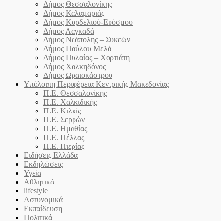
Δήμος Θεσσαλονίκης
Δήμος Καλαμαριάς
Δήμος Κορδελιού-Ευόσμου
Δήμος Λαγκαδά
Δήμος Νεάπολης – Συκεών
Δήμος Παύλου Μελά
Δήμος Πυλαίας – Χορτιάτη
Δήμος Χαλκηδόνος
Δήμος Ωραιοκάστρου
Υπόλοιπη Περιφέρεια Κεντρικής Μακεδονίας
Π.Ε. Θεσσαλονίκης
Π.Ε. Χαλκιδικής
Π.Ε. Κιλκίς
Π.Ε. Σερρών
Π.Ε. Ημαθίας
Π.Ε. Πέλλας
Π.Ε. Πιερίας
Ειδήσεις Ελλάδα
Εκδηλώσεις
Υγεία
Αθλητικά
lifestyle
Αστυνομικά
Εκπαίδευση
Πολιτικά