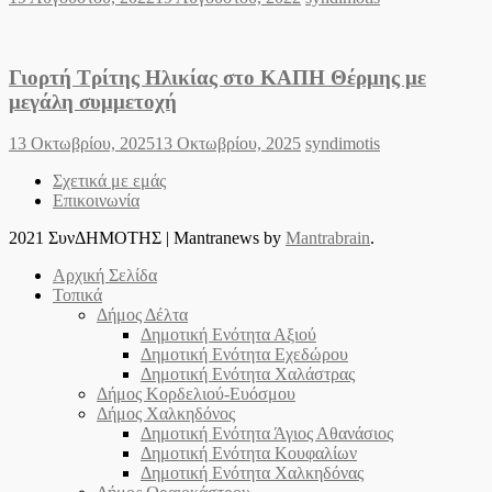
on
Γιορτή Τρίτης Ηλικίας στο ΚΑΠΗ Θέρμης με
μεγάλη συμμετοχή
Posted
Author
13 Οκτωβρίου, 2025
13 Οκτωβρίου, 2025
syndimotis
on
Σχετικά με εμάς
Επικοινωνία
2021 ΣυνΔΗΜΟΤΗΣ
|
Mantranews by
Mantrabrain
.
Αρχική Σελίδα
Τοπικά
Δήμος Δέλτα
Δημοτική Ενότητα Αξιού
Δημοτική Ενότητα Εχεδώρου
Δημοτική Ενότητα Χαλάστρας
Δήμος Κορδελιού-Ευόσμου
Δήμος Χαλκηδόνος
Δημοτική Ενότητα Άγιος Αθανάσιος
Δημοτική Ενότητα Κουφαλίων
Δημοτική Ενότητα Χαλκηδόνας