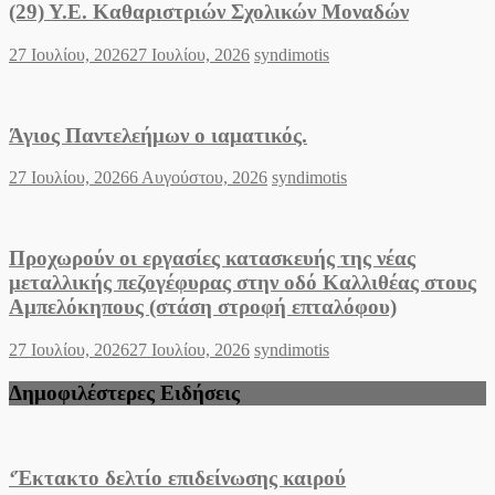
(29) Υ.Ε. Καθαριστριών Σχολικών Μοναδών
Posted
Author
27 Ιουλίου, 2026
27 Ιουλίου, 2026
syndimotis
on
Άγιος Παντελεήμων o ιαματικός.
Posted
Author
27 Ιουλίου, 2026
6 Αυγούστου, 2026
syndimotis
on
Προχωρούν οι εργασίες κατασκευής της νέας
μεταλλικής πεζογέφυρας στην οδό Καλλιθέας στους
Αμπελόκηπους (στάση στροφή επταλόφου)
Posted
Author
27 Ιουλίου, 2026
27 Ιουλίου, 2026
syndimotis
on
Δημοφιλέστερες Ειδήσεις
‘Έκτακτο δελτίο επιδείνωσης καιρού