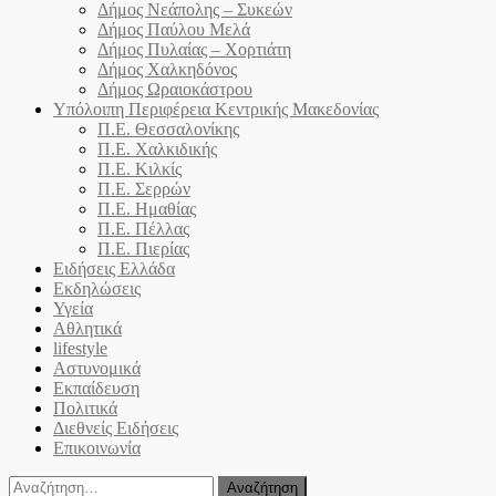
Δήμος Νεάπολης – Συκεών
Δήμος Παύλου Μελά
Δήμος Πυλαίας – Χορτιάτη
Δήμος Χαλκηδόνος
Δήμος Ωραιοκάστρου
Υπόλοιπη Περιφέρεια Κεντρικής Μακεδονίας
Π.Ε. Θεσσαλονίκης
Π.Ε. Χαλκιδικής
Π.Ε. Κιλκίς
Π.Ε. Σερρών
Π.Ε. Ημαθίας
Π.Ε. Πέλλας
Π.Ε. Πιερίας
Ειδήσεις Ελλάδα
Εκδηλώσεις
Υγεία
Αθλητικά
lifestyle
Αστυνομικά
Εκπαίδευση
Πολιτικά
Διεθνείς Ειδήσεις
Επικοινωνία
Αναζήτηση