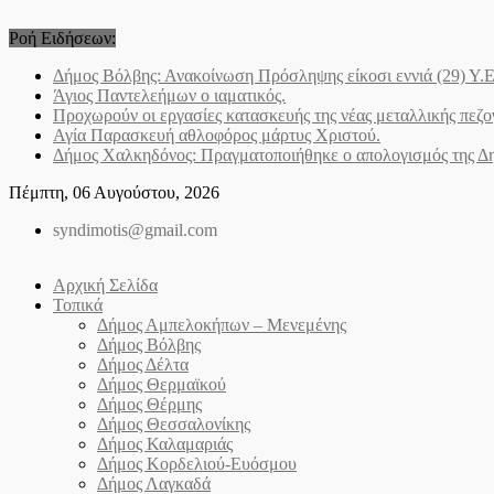
Skip
to
Ροή Ειδήσεων:
content
Δήμος Βόλβης: Ανακοίνωση Πρόσληψης είκοσι εννιά (29) Υ
Άγιος Παντελεήμων o ιαματικός.
Προχωρούν οι εργασίες κατασκευής της νέας μεταλλικής πεζ
Αγία Παρασκευή αθλοφόρος μάρτυς Χριστού.
Δήμος Χαλκηδόνος: Πραγματοποιήθηκε ο απολογισμός της Δημ
Πέμπτη, 06 Αυγούστου, 2026
syndimotis@gmail.com
Αρχική Σελίδα
Τοπικά
Δήμος Αμπελοκήπων – Μενεμένης
Δήμος Βόλβης
Δήμος Δέλτα
Δήμος Θερμαϊκού
Δήμος Θέρμης
Δήμος Θεσσαλονίκης
Δήμος Καλαμαριάς
Δήμος Κορδελιού-Ευόσμου
Δήμος Λαγκαδά