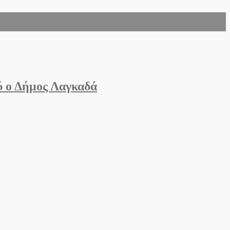
ύ ο Δήμος Λαγκαδά