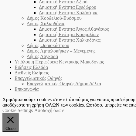
Δημοτική Ενότητα Αξιού
Δημοτική Ενότητα Εχεδώρου
Δημοτική Ενότητα Χαλάστρας
Δήμος Κορδελιού-Ευόσμου
Δήμος Χαλκηδόνος
Δημοτική Ενότητα Άγιος Αθανάσιος
Δημοτική Ενότητα Κουφαλίων
Δημοτική Ενότητα Χαλκηδόνας
Δήμος Ωραιοκάστρου
Δήμος Αμπελοκήπων – Μενεμένης
Δήμος Λαγκαδά
Υπόλοιπη Περιφέρεια Κεντρικής Μακεδονίας
Ειδήσεις Ελλάδα
Διεθνείς Ειδήσεις
Επαγγελματικός Οδηγός
Επαγγελματικός Οδηγός Δήμου Δέλτα
Επικοινωνία
Χρησιμοποιούμε cookies στον ιστότοπό μας για να σας προσφέρουμε 
αποδέχεστε τη χρήση ΟΛΩΝ των cookies. Ωστόσο, μπορείτε να επισκ
Cookie Settings
Αποδοχή όλων
Close