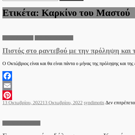
για:
Ετικέτα:
Καρκίνο του Μαστού
Δήμος Λαγκαδά
Π.Ε. Θεσσαλονίκης
Πιστός στο ραντεβού με την πρόληψη και
Ο Οκτώβριος είναι και θα είναι πάντα ο μήνας της πρόληψης και τη
Facebook
Email
Posted
Author
13 Οκτωβρίου, 2022
13 Οκτωβρίου, 2022
syndimotis
Δεν επιτρέπετα
Pinterest
on
Δήμος Χαλκηδόνος