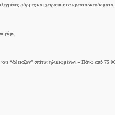
ιλεγμένες φάρμες και χειροποίητα κρεατοσκευάσματα
ρο γύρο
και “άδειαζαν” σπίτια ηλικιωμένων – Πάνω από 75.00