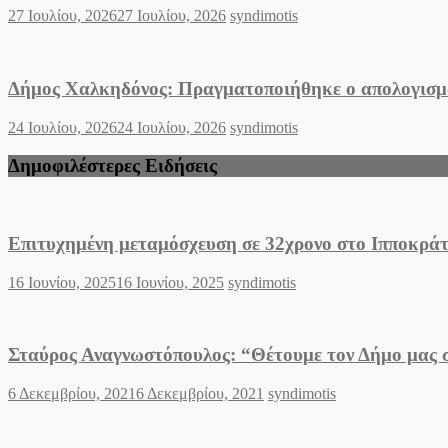
Posted
Author
27 Ιουλίου, 2026
27 Ιουλίου, 2026
syndimotis
on
Δήμος Χαλκηδόνος: Πραγματοποιήθηκε ο απολογισμό
Posted
Author
24 Ιουλίου, 2026
24 Ιουλίου, 2026
syndimotis
on
Δημοφιλέστερες Ειδήσεις
Επιτυχημένη μεταμόσχευση σε 32χρονο στο Ιπποκράτ
Posted
Author
16 Ιουνίου, 2025
16 Ιουνίου, 2025
syndimotis
on
Σταύρος Αναγνωστόπουλος: “Θέτουμε τον Δήμο μας σε
Posted
Author
6 Δεκεμβρίου, 2021
6 Δεκεμβρίου, 2021
syndimotis
on