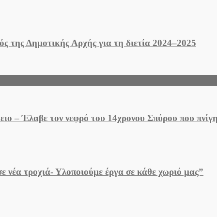
ς της Δημοτικής Αρχής για τη διετία 2024–2025
ειο – Έλαβε τον νεφρό του 14χρονου Σπύρου που πνίγ
 νέα τροχιά- Υλοποιούμε έργα σε κάθε χωριό μας”