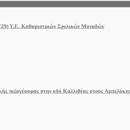
 (29) Υ.Ε. Καθαριστριών Σχολικών Μοναδών
ικής πεζογέφυρας στην οδό Καλλιθέας στους Αμπελόκ