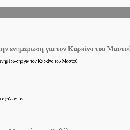
 την ενημέρωση για τον Καρκίνο του Μαστο
ς ενημέρωσης για τον Καρκίνο του Μαστού.
στο
ι σχολιασμός
Πιστός
στο
ραντεβού
με
την
πρόληψη