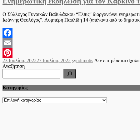
Ενημερωτική εκδήλωση για τον Καρκίνο 
Ο Σύλλογος Γυναικών Βαθυλάκκου “Ελπις” διοργανώνει ενημερωτικ
Ιωάννης Θεολόγος”, Λυμπέρη Παυλίδη 14 (απέναντι από το δημοτικ
Facebook
Email
Posted
Author
23 Ιουλίου, 2022
27 Ιουλίου, 2022
syndimotis
Δεν επιτρέπεται σχολ
Pinterest
on
Αναζήτηση
Kατηγορίες
Kατηγορίες