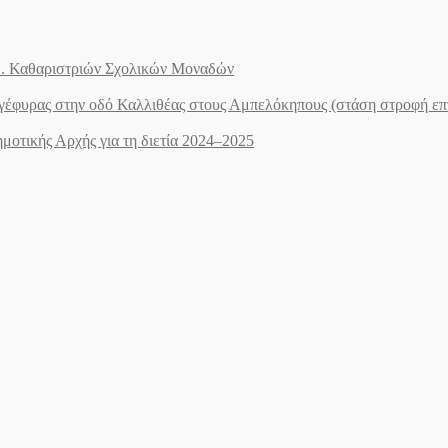
.Ε. Καθαριστριών Σχολικών Μοναδών
ογέφυρας στην οδό Καλλιθέας στους Αμπελόκηπους (στάση στροφή ε
οτικής Αρχής για τη διετία 2024–2025