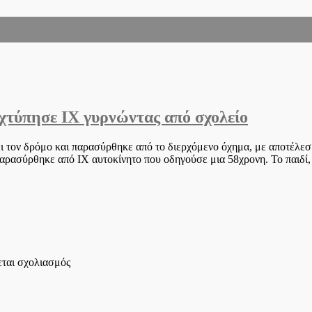
χτύπησε IX γυρνώντας από σχολείο
ίσει τον δρόμο και παρασύρθηκε από το διερχόμενο όχημα, με αποτέλ
ρασύρθηκε από ΙΧ αυτοκίνητο που οδηγούσε μια 58χρονη. Το παιδί, ε
στο
εται σχολιασμός
Τραγωδία
με
νεκρό
11χρονο