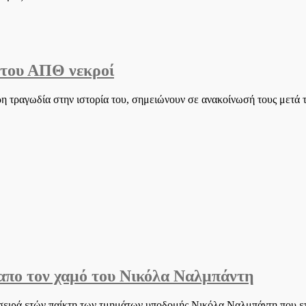
Τέμπη:
Έξαλλος
ο
πατέρας
του
 του ΑΠΘ νεκροί
26χρονου
–
“Δεν
ρη τραγωδία στην ιστορία του, σημειώνουν σε ανακοίνωσή τους μετά
θέλω
συγγνώμη
από
φονιάδες”
ική
απο τον χαμό του Νικόλα Ναλμπάντη
 σειρά ετών παίκτη των τμημάτων υποδομής Νικόλα Ναλμπάντη που ε