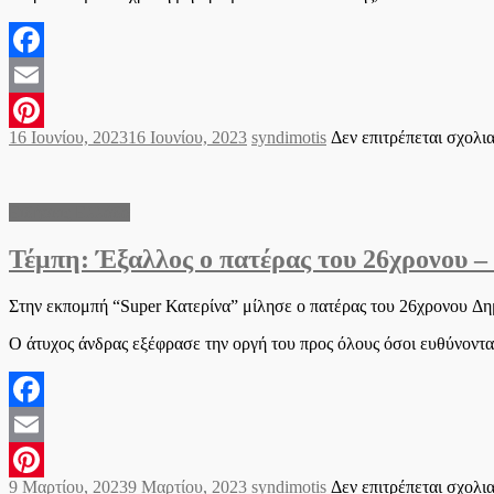
Facebook
Email
Posted
Author
16 Ιουνίου, 2023
16 Ιουνίου, 2023
syndimotis
Δεν επιτρέπεται σχολι
Pinterest
on
Ειδήσεις Ελλάδα
Τέμπη: Έξαλλος ο πατέρας του 26χρονου –
Στην εκπομπή “Super Κατερίνα” μίλησε ο πατέρας του 26χρονου Δη
Ο άτυχος άνδρας εξέφρασε την οργή του προς όλους όσοι ευθύνονται
Facebook
Email
Posted
Author
9 Μαρτίου, 2023
9 Μαρτίου, 2023
syndimotis
Δεν επιτρέπεται σχολι