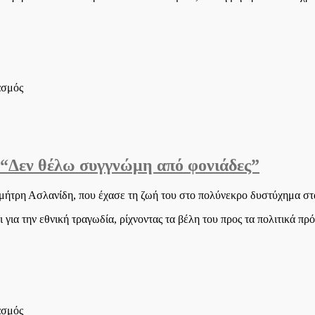
γνωστό
επιχειρηματία
στο
ασμός
Νεκρός
5χρονος
σε
challenge
που
 “Δεν θέλω συγγνώμη από φονιάδες”
οργάνωσαν
youtubers
μήτρη Ασλανίδη, που έχασε τη ζωή του στο πολύνεκρο δυστύχημα στ
 για την εθνική τραγωδία, ρίχνοντας τα βέλη του προς τα πολιτικά π
στο
ασμός