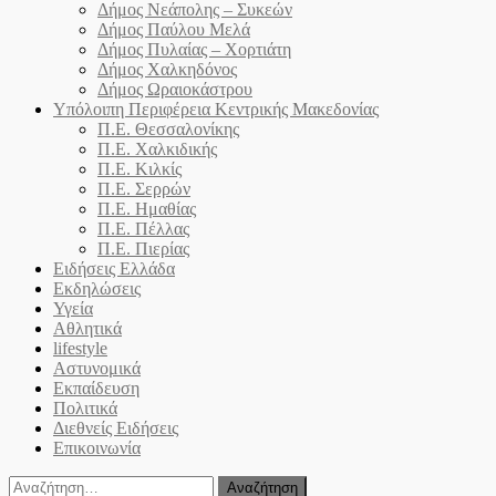
Δήμος Νεάπολης – Συκεών
Δήμος Παύλου Μελά
Δήμος Πυλαίας – Χορτιάτη
Δήμος Χαλκηδόνος
Δήμος Ωραιοκάστρου
Υπόλοιπη Περιφέρεια Κεντρικής Μακεδονίας
Π.Ε. Θεσσαλονίκης
Π.Ε. Χαλκιδικής
Π.Ε. Κιλκίς
Π.Ε. Σερρών
Π.Ε. Ημαθίας
Π.Ε. Πέλλας
Π.Ε. Πιερίας
Ειδήσεις Ελλάδα
Εκδηλώσεις
Υγεία
Αθλητικά
lifestyle
Αστυνομικά
Εκπαίδευση
Πολιτικά
Διεθνείς Ειδήσεις
Επικοινωνία
Αναζήτηση