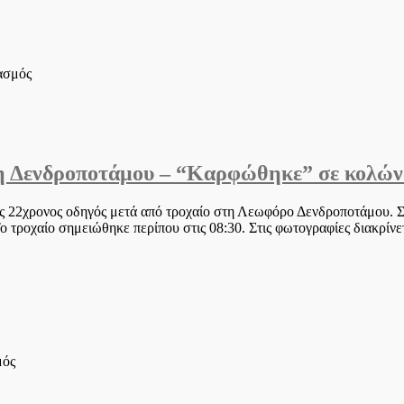
λεπτά
περίμεναν
να
πεθάνουν”
στο
ιασμός
(video)
Τροχαίο
δυστύχημα
στις
Σέρρες
–
τη Δενδροποτάμου – “Καρφώθηκε” σε κολών
Νεκρός
65χρονος
μοτοσικλετιστής
νας 22χρονος οδηγός μετά από τροχαίο στη Λεωφόρο Δενδροποτάμου. 
τροχαίο σημειώθηκε περίπου στις 08:30. Στις φωτογραφίες διακρίνετ
στο
μός
Θεσσαλονίκη:
Νεκρός