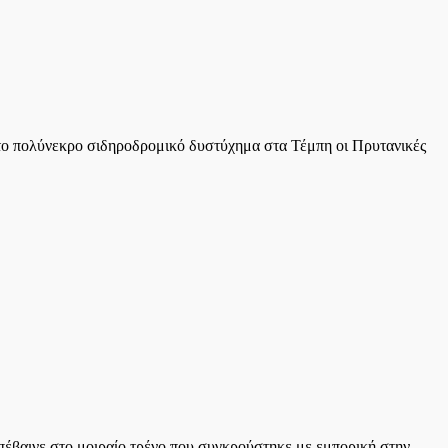
 το πολύνεκρο σιδηροδρομικό δυστύχημα στα Τέμπη οι Πρυτανικές
πέβαινε στο μοιραίο τρένο που συγκρούστηκε με εμπορική στην