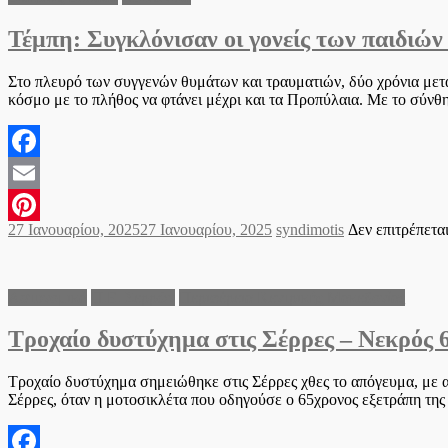
Τέμπη: Συγκλόνισαν οι γονείς των παιδιών
Στο πλευρό των συγγενών θυμάτων και τραυματιών, δύο χρόνια μετ
κόσμο με το πλήθος να φτάνει μέχρι και τα Προπύλαια. Με το σύνθ
Facebook
Email
Posted
Author
27 Ιανουαρίου, 2025
27 Ιανουαρίου, 2025
syndimotis
Δεν επιτρέπετα
Pinterest
on
Αστυνομικά
Π.Ε. Σερρών
Περιφέρεια Κεντρικής Μακεδονίας
Τροχαίο δυστύχημα στις Σέρρες – Νεκρός 
Τροχαίο δυστύχημα σημειώθηκε στις Σέρρες χθες το απόγευμα, με α
Σέρρες, όταν η μοτοσικλέτα που οδηγούσε ο 65χρονος εξετράπη της 