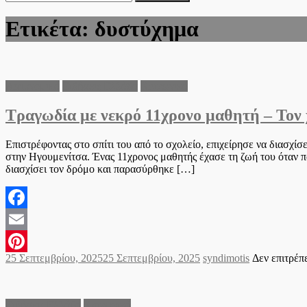
για:
Ετικέτα:
δυστύχημα
Αστυνομικά
Ειδήσεις Ελλάδα
Κοινωνικά
Τραγωδία με νεκρό 11χρονο μαθητή – Τον 
Επιστρέφοντας στο σπίτι του από το σχολείο, επιχείρησε να διασχ
στην Ηγουμενίτσα. Ένας 11χρονος μαθητής έχασε τη ζωή του όταν πα
διασχίσει τον δρόμο και παρασύρθηκε […]
Facebook
Email
Posted
Author
25 Σεπτεμβρίου, 2025
25 Σεπτεμβρίου, 2025
syndimotis
Δεν επιτρέπ
Pinterest
on
Ειδήσεις Ελλάδα
Κοινωνικά