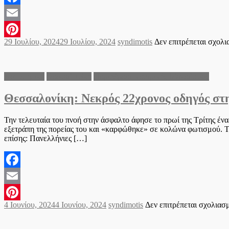
Facebook
Email
Posted
Author
29 Ιουλίου, 2024
29 Ιουλίου, 2024
syndimotis
Δεν επιτρέπεται σχολ
Pinterest
on
Αστυνομικά
Θεσσαλονίκη
Περιφέρεια Κεντρικής Μακεδονίας
Θεσσαλονίκη: Νεκρός 22χρονος οδηγός σ
Την τελευταία του πνοή στην άσφαλτο άφησε το πρωί της Τρίτης έ
εξετράπη της πορείας του και «καρφώθηκε» σε κολώνα φωτισμού. Το 
επίσης: Πανελλήνιες […]
Facebook
Email
Posted
Author
4 Ιουνίου, 2024
4 Ιουνίου, 2024
syndimotis
Δεν επιτρέπεται σχολιασ
Pinterest
on