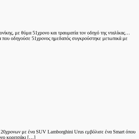
νίκης, με θύμα 51χρονο και τραυματία τον οδηγό της νταλίκας…
ημα που οδηγούσε 51χρονος ημεδαπός συγκρούστηκε μετωπικά με
ε 20χρονων με ένα SUV Lamborghini Urus εμβόλισε ένα Smart όπου
ονο κοριτσάκι […]