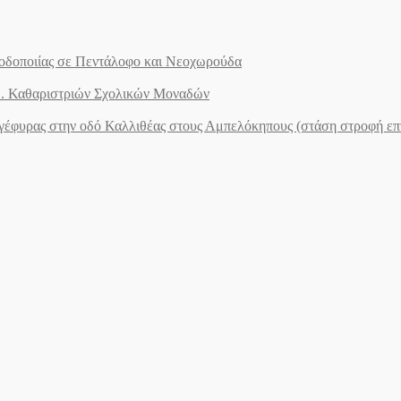
ς οδοποιίας σε Πεντάλοφο και Νεοχωρούδα
.Ε. Καθαριστριών Σχολικών Μοναδών
ογέφυρας στην οδό Καλλιθέας στους Αμπελόκηπους (στάση στροφή ε