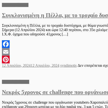
Ειδήσεις Ελλάδα
Συγκλονισμένη η Πέλλα, με το τροχαίο δυ
Συγκλονισμένη η Πέλλα, με το τροχαίο δυστύχημα, με θύμα γνωστό
Σήμερα (12 Απριλίου 2024) και ώρα 12:40 περίπου, στο 35ο χιλιόμ
Ι.Χ.Φ. όχημα που οδηγούσε 41χρονος […]
Facebook
Email
Posted
Author
12 Απριλίου, 2024
12 Απριλίου, 2024
syndimotis
Δεν επιτρέπεται σχ
Pinterest
on
Διεθνείς Ειδήσεις
Νεκρός 5χρονος σε challenge που οργάνωσ
Νεκρός 5χρονος σε challenge που οργάνωσαν youtubers-Χαροπαλεύο
επέβαιναν μια 29χρονη μητέρα με τα δύο παιδιά της, 3 και 5 ετών.