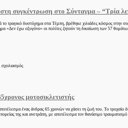
μαθητή
 στη συγκέντρωση στο Σύνταγμα – “Τρία λε
–
Τον
χτύπησε
ά το τραγικό δυστύχημα στα Τέμπη, βρέθηκε χιλιάδες κόσμος στην 
IX
ημα «Δεν έχω οξυγόνο» οι πολίτες ζητούν τη δικαίωση των 57 θυμάτ
γυρνώντας
από
σχολείο
στο
ι σχολιασμός
Τέμπη:
Συγκλόνισαν
οι
γονείς
των
65χρονος μοτοσικλετιστής
παιδιών
στη
συγκέντρωση
ποτέλεσμα ένας άνδρας 65 χρονών να χάσει τη ζωή του. Το τροχαίο 
στο
πορείας της και ανετράπη, με αποτέλεσμα τον θανάσιμο τραυματισμό 
Σύνταγμα
–
“Τρία