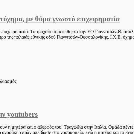
22χρονος
οδηγός
στη
στύχημα, με θύμα γνωστό επιχειρηματία
Δενδροποτάμου
–
“Καρφώθηκε”
 επιχειρηματία. Το τροχαίο σημειώθηκε στην ΕΟ Γιαννιτσών-Θεσσαλο
σε
ετρο της παλαιάς εθνικής οδού Γιαννιτσών-Θεσσαλονίκης, Ι.Χ.Ε. όχ
κολώνα
(φωτο)
στο
ολιασμός
Συγκλονισμένη
η
Πέλλα,
με
το
αν youtubers
τροχαίο
δυστύχημα,
με
υν η μητέρα και ο αδερφός του. Τραγωδία στην Ιταλία. Ομάδα πέντ
θύμα
 Το αγοράκι 5 ετών απεβίωσε στο νοσοκομείο, ενώ η μητέρα και το 3χρ