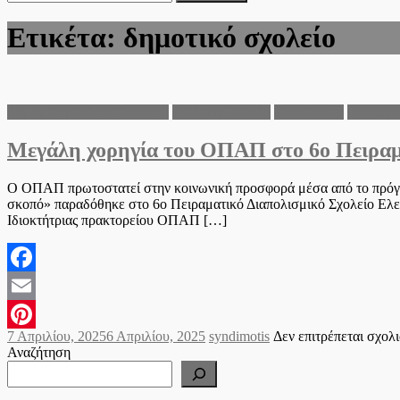
για:
Ετικέτα:
δημοτικό σχολείο
Δήμος Κορδελιού-Ευόσμου
Ειδήσεις Ελλάδα
Εκπαίδευση
Κοινωνι
Μεγάλη χορηγία του ΟΠΑΠ στο 6ο Πειραμα
Ο ΟΠΑΠ πρωτοστατεί στην κοινωνική προσφορά μέσα από το πρόγ
σκοπό» παραδόθηκε στο 6ο Πειραματικό Διαπολισμικό Σχολείο Ελε
Ιδιοκτήτριας πρακτορείου ΟΠΑΠ […]
Facebook
Email
Posted
Author
7 Απριλίου, 2025
6 Απριλίου, 2025
syndimotis
Δεν επιτρέπεται σχολ
Pinterest
on
Αναζήτηση