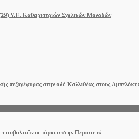
 (29) Υ.Ε. Καθαριστριών Σχολικών Μοναδών
ικής πεζογέφυρας στην οδό Καλλιθέας στους Αμπελόκ
 φωτοβολταϊκού πάρκου στην Περιστερά