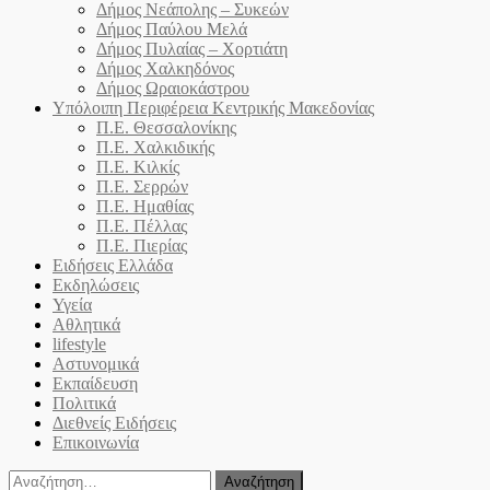
Δήμος Νεάπολης – Συκεών
Δήμος Παύλου Μελά
Δήμος Πυλαίας – Χορτιάτη
Δήμος Χαλκηδόνος
Δήμος Ωραιοκάστρου
Υπόλοιπη Περιφέρεια Κεντρικής Μακεδονίας
Π.Ε. Θεσσαλονίκης
Π.Ε. Χαλκιδικής
Π.Ε. Κιλκίς
Π.Ε. Σερρών
Π.Ε. Ημαθίας
Π.Ε. Πέλλας
Π.Ε. Πιερίας
Ειδήσεις Ελλάδα
Εκδηλώσεις
Υγεία
Αθλητικά
lifestyle
Αστυνομικά
Εκπαίδευση
Πολιτικά
Διεθνείς Ειδήσεις
Επικοινωνία
Αναζήτηση