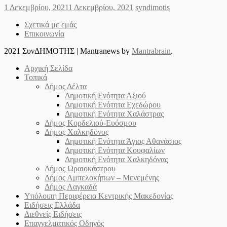
Posted
Author
1 Δεκεμβρίου, 2021
1 Δεκεμβρίου, 2021
syndimotis
on
Σχετικά με εμάς
Επικοινωνία
2021 ΣυνΔΗΜΟΤΗΣ
|
Mantranews by
Mantrabrain
.
Αρχική Σελίδα
Τοπικά
Δήμος Δέλτα
Δημοτική Ενότητα Αξιού
Δημοτική Ενότητα Εχεδώρου
Δημοτική Ενότητα Χαλάστρας
Δήμος Κορδελιού-Ευόσμου
Δήμος Χαλκηδόνος
Δημοτική Ενότητα Άγιος Αθανάσιος
Δημοτική Ενότητα Κουφαλίων
Δημοτική Ενότητα Χαλκηδόνας
Δήμος Ωραιοκάστρου
Δήμος Αμπελοκήπων – Μενεμένης
Δήμος Λαγκαδά
Υπόλοιπη Περιφέρεια Κεντρικής Μακεδονίας
Ειδήσεις Ελλάδα
Διεθνείς Ειδήσεις
Επαγγελματικός Οδηγός