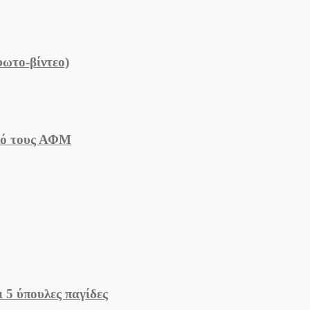
ωτο-βίντεο)
ικό τους ΑΦΜ
 5 ύπουλες παγίδες