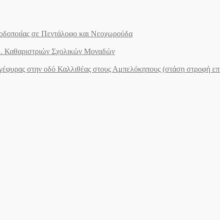
ς οδοποιίας σε Πεντάλοφο και Νεοχωρούδα
.Ε. Καθαριστριών Σχολικών Μοναδών
ογέφυρας στην οδό Καλλιθέας στους Αμπελόκηπους (στάση στροφή ε