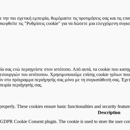
την πιο σχετική εμπειρία, θυμόμαστε τις προτιμήσεις σας και τις ε
εφθείτε τις "Ρυθμίσεις cookie" για να δώσετε μια ελεγχόμενη συγκ
ιρία σας ενώ περιηγείστε στον ιστότοπο. Από αυτά, τα cookie που κα
 λειτουργιών του ιστότοπου. Χρησιμοποιούμε επίσης cookie τρίτων π
ύν στο πρόγραμμα περιήγησής σας μόνο με τη συγκατάθεσή σας. Έχετε
πειρία περιήγησής σας.
 properly. These cookies ensure basic functionalities and security featu
Description
y GDPR Cookie Consent plugin. The cookie is used to store the user cons