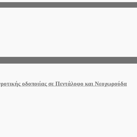
στο
6ο
Πειραματικό
Διαπολισμικό
Σχολείο
Ελευθερίου
Κορδελιού
αγροτικής οδοποιίας σε Πεντάλοφο και Νεοχωρούδα