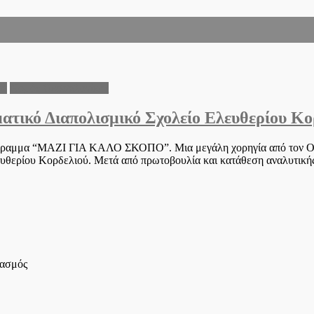
κά
Νομός Θεσσαλονίκης
τικό Διαπολισμικό Σχολείο Ελευθερίου Κο
ραμμα “ΜΑΖΙ ΓΙΑ ΚΑΛΟ ΣΚΟΠΟ”. Μια μεγάλη χορηγία από τον ΟΠΑΠ
υθερίου Κορδελιού. Μετά από πρωτοβουλία και κατάθεση αναλυτικής
στο
ιασμός
Μεγάλη
χορηγία
του
ΟΠΑΠ