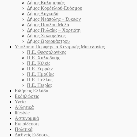
Δήμος Καλαμαριάς
Δήμος Κορδελιού-Ευόσμου
Δήμος Λαγκαδά
Δήμος Νεάπολης – Συκεών
Δήμος Παύλου Μελά
Δήμος Πυλαίας – Χορτιάτη
Δήμος Χαλκηδόνος
Δήμος Ωραιοκάστρου
Υπόλοιπη Περιφέρεια Κεντρικής Μακεδονίας
Π.Ε. Θεσσαλονίκης
Π.Ε. Χαλκιδικής
Π.Ε. Κιλκίς
Π.Ε. Σερρών
Π.Ε. Ημαθίας
Π.Ε. Πέλλας
Π.Ε. Πιερίας
Ειδήσεις Ελλάδα
Εκδηλώσεις
Υγεία
Αθλητικά
lifestyle
Αστυνομικά
Εκπαίδευση
Πολιτικά
Διεθνείς Ειδήσεις