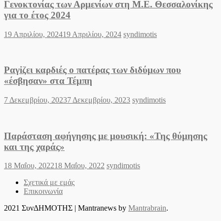
Γενοκτονίας των Αρμενίων στη Μ.Ε. Θεσσαλονίκης
για το έτος 2024
Posted
Author
19 Απριλίου, 2024
19 Απριλίου, 2024
syndimotis
on
Ραγiζει καρδιές ο πατέρας των διδύμων που
«έσβησαν» στα Τέμπη
Posted
Author
7 Δεκεμβρίου, 2023
7 Δεκεμβρίου, 2023
syndimotis
on
Παράσταση αφήγησης με μουσική: «Της θύμησης
και της χαράς»
Posted
Author
18 Μαΐου, 2022
18 Μαΐου, 2022
syndimotis
on
Σχετικά με εμάς
Επικοινωνία
2021 ΣυνΔΗΜΟΤΗΣ
|
Mantranews by
Mantrabrain
.