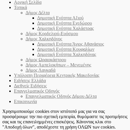
Αρχική Σελίδα
Τοπικά
Δήμος Δέλτα
Δημοτική Ενότητα Αξιού
Δημοτική Ενότητα Εχεδώρου
Δημοτική Ενότητα Χαλάστρας
Δήμος Κορδελιού-Ευόσμου
Δήμος Χαλκηδόνος
Δημοτική Ενότητα Άγιος Αθανάσιος
Δημοτική Ενότητα Κουφαλίων
Δημοτική Ενότητα Χαλκηδόνας
Δήμος Ωραιοκάστρου
Δήμος Αμπελοκήπων – Μενεμένης
Δήμος Λαγκαδά
Υπόλοιπη Περιφέρεια Κεντρικής Μακεδονίας
Ειδήσεις Ελλάδα
Διεθνείς Ειδήσεις
Επαγγελματικός Οδηγός
Επαγγελματικός Οδηγός Δήμου Δέλτα
Επικοινωνία
Χρησιμοποιούμε cookies στον ιστότοπό μας για να σας
προσφέρουμε την πιο σχετική εμπειρία, θυμόμαστε τις προτιμήσεις
σας και τις επανειλημμένες επισκέψεις. Κάνοντας κλικ στο
"Αποδοχή όλων", αποδέχεστε τη χρήση ΟΛΩΝ των cookies.