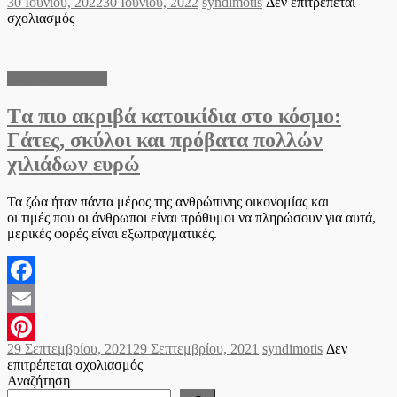
Posted
Author
30 Ιουνίου, 2022
30 Ιουνίου, 2022
syndimotis
Δεν επιτρέπεται
Pinterest
on
στο
σχολιασμός
Και
όμως
γίνεται:
Διεθνείς Ειδήσεις
Οι
γάτες
Tα πιο ακριβά κατοικίδια στο κόσμο:
μπορούν
να
Γάτες, σκύλοι και πρόβατα πολλών
μεταδώσουν
χιλιάδων ευρώ
τον
κορωνοϊό
σε
Τα ζώα ήταν πάντα μέρος της ανθρώπινης οικονομίας και
ανθρώπους
οι τιμές που οι άνθρωποι είναι πρόθυμοι να πληρώσουν για αυτά,
μερικές φορές είναι εξωπραγματικές.
Facebook
Email
Posted
Author
29 Σεπτεμβρίου, 2021
29 Σεπτεμβρίου, 2021
syndimotis
Δεν
Pinterest
on
στο
επιτρέπεται σχολιασμός
Tα
Αναζήτηση
πιο