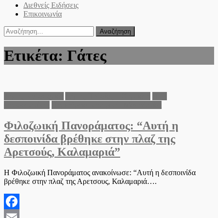
Διεθνείς Ειδήσεις
Επικοινωνία
Αναζήτηση
για:
Ετικέτα:
Γάτες
Δήμος Καλαμαριάς
Δήμος Πυλαίας – Χορτιάτη
Π.Ε.
Θεσσαλονίκης
Περιφέρεια Κεντρικής Μακεδονίας
Φιλοζωική Πανοράματος: “Αυτή η
δεσποινίδα βρέθηκε στην πλαζ της
Αρετσούς, Καλαμαριά”
Η Φιλοζωική Πανοράματος ανακοίνωσε: “Αυτή η δεσποινίδα
βρέθηκε στην πλαζ της Αρετσους, Καλαμαριά….
Facebook