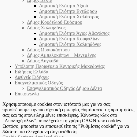
Δήμος Δέλτα
Δημοτική Ενότητα Αξιού
Δημοτική Ενότητα Εχεδώρου
Δημοτική Ενότητα Χαλάστρας
Δήμος Κορδελιού-Ευόσμου
Δήμος Χαλκηδόνος
Δημοτική Ενότητα Άγιος Αθανάσιος
Δημοτική Ενότητα Κουφαλίων
Δημοτική Ενότητα Χαλκηδόνας
Δήμος Ωραιοκάστρου
Δήμος Αμπελοκήπων – Μενεμένης
Δήμος Λαγκαδά
Υπόλοιπη Περιφέρεια Κεντρικής Μακεδονίας
Ειδήσεις Ελλάδα
Διεθνείς Ειδήσεις
Επαγγελματικός Οδηγός
Επαγγελματικός Οδηγός Δήμου Δέλτα
Επικοινωνία
Χρησιμοποιούμε cookies στον ιστότοπό μας για να σας
προσφέρουμε την πιο σχετική εμπειρία, θυμόμαστε τις προτιμήσεις
σας και τις επανειλημμένες επισκέψεις. Κάνοντας κλικ στο
"Αποδοχή όλων", αποδέχεστε τη χρήση ΟΛΩΝ των cookies.
Ωστόσο, μπορείτε να επισκεφθείτε τις "Ρυθμίσεις cookie" για να
δώσετε μια ελεγχόμενη συγκατάθεση.