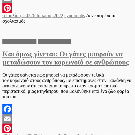
Email
Posted
Author
6 Ιουλίου, 2022
6 Ιουλίου, 2022
syndimotis
Δεν επιτρέπεται
Pinterest
on
στο
σχολιασμός
Πώς
αποκαλύφθηκε
το
Διεθνείς Ειδήσεις
Ειδήσεις Ελλάδα
σπίτι
–
Και όμως γίνεται: Οι γάτες μπορούν να
υγειονομική
«βόμβα»
μεταδώσουν τον κορωνοϊό σε ανθρώπους
με
τις
40
Οι γάτες φαίνεται πως μπορεί να μεταδώσουν τελικά
γάτες
τον κορωνοϊό στους ανθρώπους, με επιστήμονες στην Ταϊλάνδη να
στη
ανακοινώνουν ότι εντόπισαν το πρώτο στον κόσμο πειστικό
Ευκαρπία
περιστατικό, μιας κτηνίατρου, που μολύνθηκε από ένα ζώο φορέα
της
του ιού.
Θεσσαλονίκης
Facebook
Email