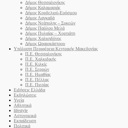
Δήμος Θεσσαλονίκης
Δήμος Καλαμαριάς
Δήμος Κορδελιού-Ευόσμου
Δήμος Λαγκαδά
Δήμος Νεάπολης – Συκεών
Δήμος Παύλου Μελά
Δήμος Πυλαίας – Χορτιάτη
Δήμος Χαλκηδόνος
Δήμος Ωραιοκάστρου
Υπόλοιπη Περιφέρεια Κεντρικής Μακεδονίας
Π.Ε. Θεσσαλονίκης
Π.Ε. Χαλκιδικής
Π.Ε. Κιλκίς
Π.Ε. Σερρών
Π.Ε. Ημαθίας
Π.Ε. Πέλλας
Π.Ε. Πιερίας
Ειδήσεις Ελλάδα
Εκδηλώσεις
Υγεία
Αθλητικά
lifestyle
Αστυνομικά
Εκπαίδευση
Πολιτικά