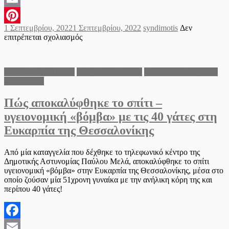
Email
Posted
Author
1 Σεπτεμβρίου, 2022
1 Σεπτεμβρίου, 2022
syndimotis
Δεν
Pinterest
on
στο
επιτρέπεται σχολιασμός
Φιλοζωική
Πανοράματος:
“Αυτή
Δήμος Παύλου Μελά
Π.Ε. Θεσσαλονίκης
Περιφέρεια Κεντρικής
η
Μακεδονίας
δεσποινίδα
βρέθηκε
Πώς αποκαλύφθηκε το σπίτι –
στην
πλαζ
υγειονομική «βόμβα» με τις 40 γάτες στη
της
Ευκαρπία της Θεσσαλονίκης
Αρετσούς,
Καλαμαριά”
Από μία καταγγελία που δέχθηκε το τηλεφωνικό κέντρο της
Δημοτικής Αστυνομίας Παύλου Μελά, αποκαλύφθηκε το σπίτι
υγειονομική «βόμβα» στην Ευκαρπία της Θεσσαλονίκης, μέσα στο
οποίο ζούσαν μία 51χρονη γυναίκα με την ανήλικη κόρη της και
περίπου 40 γάτες!
Facebook