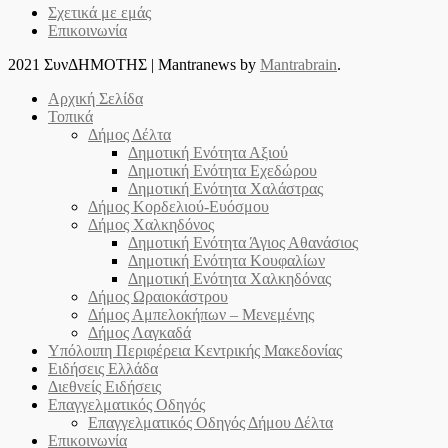
Σχετικά με εμάς
Επικοινωνία
2021 ΣυνΔΗΜΟΤΗΣ
|
Mantranews by
Mantrabrain
.
Αρχική Σελίδα
Τοπικά
Δήμος Δέλτα
Δημοτική Ενότητα Αξιού
Δημοτική Ενότητα Εχεδώρου
Δημοτική Ενότητα Χαλάστρας
Δήμος Κορδελιού-Ευόσμου
Δήμος Χαλκηδόνος
Δημοτική Ενότητα Άγιος Αθανάσιος
Δημοτική Ενότητα Κουφαλίων
Δημοτική Ενότητα Χαλκηδόνας
Δήμος Ωραιοκάστρου
Δήμος Αμπελοκήπων – Μενεμένης
Δήμος Λαγκαδά
Υπόλοιπη Περιφέρεια Κεντρικής Μακεδονίας
Ειδήσεις Ελλάδα
Διεθνείς Ειδήσεις
Επαγγελματικός Οδηγός
Επαγγελματικός Οδηγός Δήμου Δέλτα
Επικοινωνία