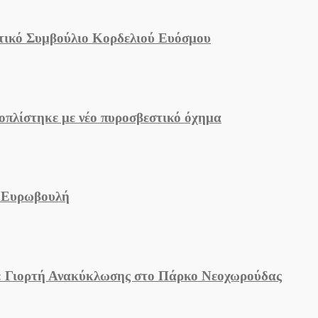
μοτικό Συμβούλιο Κορδελιού Ευόσμου
οπλίστηκε με νέο πυροσβεστικό όχημα
ν Ευρωβουλή
υ: Γιορτή Ανακύκλωσης στο Πάρκο Νεοχωρούδας