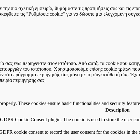
την πιο σχετική εμπειρία, θυμόμαστε τις προτιμήσεις σας και τις ε
εφθείτε τις "Ρυθμίσεις cookie" για να δώσετε μια ελεγχόμενη συγκ
ιρία σας ενώ περιηγείστε στον ιστότοπο. Από αυτά, τα cookie που κα
 λειτουργιών του ιστότοπου. Χρησιμοποιούμε επίσης cookie τρίτων π
ύν στο πρόγραμμα περιήγησής σας μόνο με τη συγκατάθεσή σας. Έχετε
πειρία περιήγησής σας.
 properly. These cookies ensure basic functionalities and security featu
Description
y GDPR Cookie Consent plugin. The cookie is used to store the user cons
 GDPR cookie consent to record the user consent for the cookies in the 