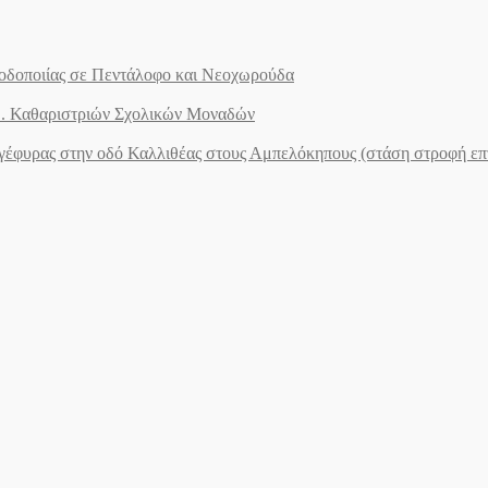
ς οδοποιίας σε Πεντάλοφο και Νεοχωρούδα
.Ε. Καθαριστριών Σχολικών Μοναδών
ογέφυρας στην οδό Καλλιθέας στους Αμπελόκηπους (στάση στροφή ε