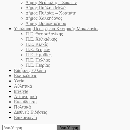
Δήμος Νεάπολης – Συκεών
Δήμος Παύλου Μελά
Δήμος Πυλαίας – Χορτιάτη
Δήμος Χαλκηδόνος
Δήμος Ωραιοκάστρου
Υπόλοιπη Περιφέρεια Κεντρικής Μακεδονίας
Π.Ε. Θεσσαλονίκης
Π.Ε. Χαλκιδικής
Π.Ε. Κιλκίς
Π.Ε. Σερρών
Π.Ε. Ημαθίας
Π.Ε. Πέλλας
Π.Ε. Πιερίας
Ειδήσεις Ελλάδα
Εκδηλώσεις
Υγεία
Αθλητικά
lifestyle
Αστυνομικά
Εκπαίδευση
Πολιτικά
Διεθνείς Ειδήσεις
Επικοινωνία
Αναζήτηση