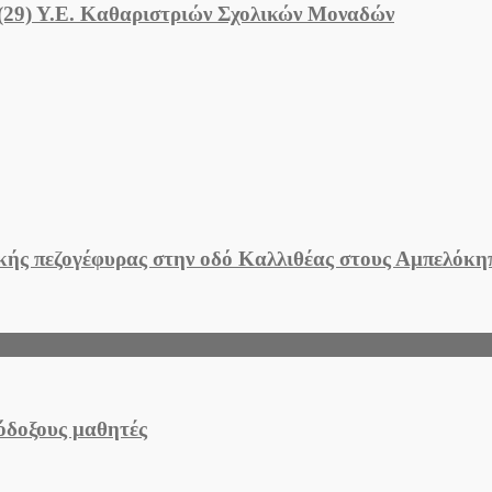
 (29) Υ.Ε. Καθαριστριών Σχολικών Μοναδών
ικής πεζογέφυρας στην οδό Καλλιθέας στους Αμπελόκ
όδοξους μαθητές