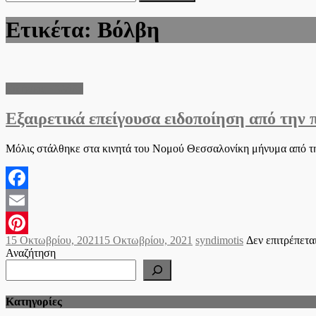
για:
Ετικέτα:
Βόλβη
Ειδήσεις Ελλάδα
Εξαιρετικά επείγουσα ειδοποίηση από την 
Μόλις στάλθηκε στα κινητά του Νομού Θεσσαλονίκη μήνυμα από τ
Facebook
Email
Posted
Author
15 Οκτωβρίου, 2021
15 Οκτωβρίου, 2021
syndimotis
Δεν επιτρέπετα
Pinterest
on
Αναζήτηση
Kατηγορίες