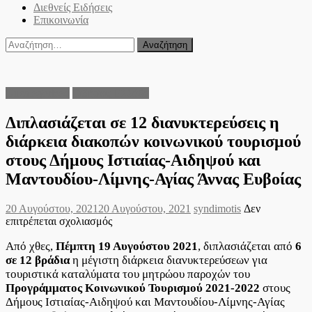
Διεθνείς Ειδήσεις
Επικοινωνία
Αναζήτηση
για:
Uncategorized
Ειδήσεις Ελλάδα
Διπλασιάζεται σε 12 διανυκτερεύσεις η
διάρκεια διακοπών κοινωνικού τουρισμού
στους Δήμους Ιστιαίας-Αιδηψού και
Μαντουδίου-Λίμνης-Αγίας Άννας Ευβοίας
Posted
Author
20 Αυγούστου, 2021
20 Αυγούστου, 2021
syndimotis
Δεν
on
στο
επιτρέπεται σχολιασμός
Διπλασιάζεται
Από χθες,
Πέμπτη 19 Αυγούστου 2021
σε
, διπλασιάζεται από
6
12
σε 12 βράδια
η μέγιστη διάρκεια διανυκτερεύσεων για
διανυκτερεύσεις
τουριστικά καταλύματα του μητρώου παροχών του
η
Προγράμματος Κοινωνικού Τουρισμού 2021-2022
στους
διάρκεια
Δήμους Ιστιαίας-Αιδηψού και Μαντουδίου-Λίμνης-Αγίας
διακοπών