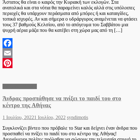
Άστατος θα είναι ο καιρός την Κυριακή των εκλογών. Στα
ανατολικά και στα νότια θα παραμείνει καλός αλλά στις υπόλοιπες
περιοχές θα υπάρχουν περάσματα από μπόρες ή και καταιγίδες,
τοπικά ισχυρές. Αν και σήμερα ο υδράργυρος αναμένεται να φτάσει
τους 37 βαθμούς Κελσίου, από το απόγευμα του Σαββάτου μια
ψυχρή αέρια μάζα που θα κατέβει στη χώρα μας από τη […]
Facebook
Email
Pinterest
Ειδήσεις Ελλάδα
Άνδρας προσπάθησε να πνίξει το παιδί του στο
κέντρο της Αθήνας
Posted
Author
1 Ιουλίου, 2022
1 Ιουλίου, 2022
syndimotis
on
Συγκλονίζει βίντεο που πρόβαλε το Star και δείχνει έναν άνδρα που
προσπαθεί να πνίξει το παιδί του στο κέντρο της Αθήνας!
Διερχόμενοι πολίτες πρόλαβαν να σώσουν την τελευταία στιγμή το