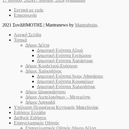
17 Ιουνίου, 2024
17 Ιουνίου, 2024
syndimotis
on
Σχετικά με εμάς
Επικοινωνία
2021 ΣυνΔΗΜΟΤΗΣ
|
Mantranews by
Mantrabrain
.
Αρχική Σελίδα
Τοπικά
Δήμος Δέλτα
Δημοτική Ενότητα Αξιού
Δημοτική Ενότητα Εχεδώρου
Δημοτική Ενότητα Χαλάστρας
Δήμος Κορδελιού-Ευόσμου
Δήμος Χαλκηδόνος
Δημοτική Ενότητα Άγιος Αθανάσιος
Δημοτική Ενότητα Κουφαλίων
Δημοτική Ενότητα Χαλκηδόνας
Δήμος Ωραιοκάστρου
Δήμος Αμπελοκήπων – Μενεμένης
Δήμος Λαγκαδά
Υπόλοιπη Περιφέρεια Κεντρικής Μακεδονίας
Ειδήσεις Ελλάδα
Διεθνείς Ειδήσεις
Επαγγελματικός Οδηγός
Επαγγελματικός Οδηγός Δήμου Δέλτα