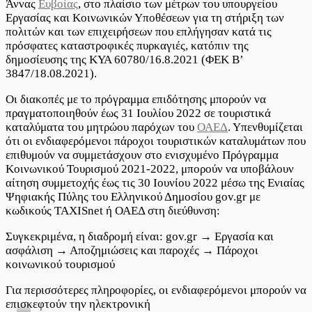
Άννας
Ευβοίας
, στο πλαίσιο των μέτρων του υπουργείου
κοινωνικού
Εργασίας και Κοινωνικών Υποθέσεων για τη στήριξη των
τουρισμού
πολιτών και των επιχειρήσεων που επλήγησαν κατά τις
στους
πρόσφατες καταστροφικές πυρκαγιές, κατόπιν της
Δήμους
δημοσίευσης της ΚΥΑ 60780/16.8.2021 (ΦΕΚ B’
Ιστιαίας-
Αιδηψού
3847/18.08.2021).
και
Μαντουδίου-
Οι διακοπές με το πρόγραμμα επιδότησης μπορούν να
Λίμνης-
πραγματοποιηθούν έως 31 Ιουλίου 2022 σε τουριστικά
Αγίας
καταλύματα του μητρώου παρόχων του
ΟΑΕΔ
. Υπενθυμίζεται
Άννας
ότι οι ενδιαφερόμενοι πάροχοι τουριστικών καταλυμάτων που
Ευβοίας
επιθυμούν να συμμετάσχουν στο ενισχυμένο Πρόγραμμα
Κοινωνικού Τουρισμού 2021-2022, μπορούν να υποβάλουν
αίτηση συμμετοχής έως τις 30 Ιουνίου 2022 μέσω της Ενιαίας
Ψηφιακής Πύλης του Ελληνικού Δημοσίου gov.gr με
κωδικούς TAXISnet ή ΟΑΕΔ στη διεύθυνση:
Συγκεκριμένα, η διαδρομή είναι: gov.gr → Εργασία και
ασφάλιση → Αποζημιώσεις και παροχές → Πάροχοι
κοινωνικού τουρισμού
Για περισσότερες πληροφορίες, οι ενδιαφερόμενοι μπορούν να
επισκεφτούν την ηλεκτρονική