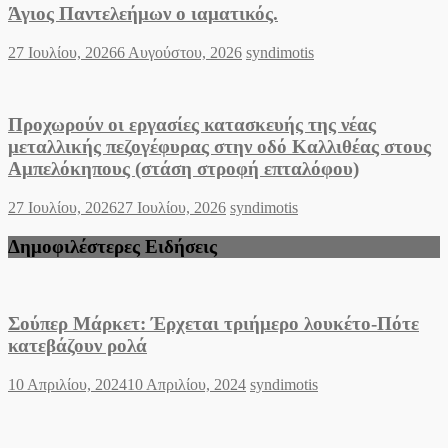
Άγιος Παντελεήμων o ιαματικός.
Posted
Author
27 Ιουλίου, 2026
6 Αυγούστου, 2026
syndimotis
on
Προχωρούν οι εργασίες κατασκευής της νέας
μεταλλικής πεζογέφυρας στην οδό Καλλιθέας στους
Αμπελόκηπους (στάση στροφή επταλόφου)
Posted
Author
27 Ιουλίου, 2026
27 Ιουλίου, 2026
syndimotis
on
Δημοφιλέστερες Ειδήσεις
Σούπερ Μάρκετ: Έρχεται τριήμερο λουκέτο-Πότε
κατεβάζουν ρολά
Posted
Author
10 Απριλίου, 2024
10 Απριλίου, 2024
syndimotis
on