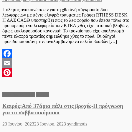
on
Πόλεμος ανακοινώσεων για τη χθεσινή σύγκρουση δύο
λεωφορείων με πέντε ελαφρά τραυματίες Γράφει RTHESS DESK
Η ΔΑΣ ΟΑΣΘ υποστηρίζει πως το λεωφορείο που έπεσε πάνω στο
προπορευόμενο λεωφορείο των ΚΤΕΛ χθές είχε ιστορικό βλαβών,
όμως κυκλοφορούσε κανονικά. Το τροχαίο που είχε απολογισμό
πέντε ελαφρά τραυτίες σημειώθηκε χθες το πρωί. Οι οδηγοί
προειδοποιούσαν με επαναλαμβανόμενα δελτία βλαβών […]
Facebook
Email
Pinterest
Ειδήσεις Ελλάδα
Καιρός
Καιρός:Από 37άρια πάλι στις βροχές-Η πρόγνωση
για το σαββατοκύριακο
Posted
Author
23 Ιουνίου, 2023
23 Ιουνίου, 2023
syndimotis
on