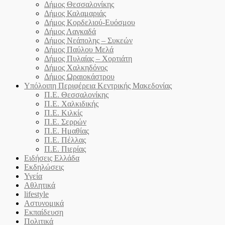
Δήμος Θεσσαλονίκης
Δήμος Καλαμαριάς
Δήμος Κορδελιού-Ευόσμου
Δήμος Λαγκαδά
Δήμος Νεάπολης – Συκεών
Δήμος Παύλου Μελά
Δήμος Πυλαίας – Χορτιάτη
Δήμος Χαλκηδόνος
Δήμος Ωραιοκάστρου
Υπόλοιπη Περιφέρεια Κεντρικής Μακεδονίας
Π.Ε. Θεσσαλονίκης
Π.Ε. Χαλκιδικής
Π.Ε. Κιλκίς
Π.Ε. Σερρών
Π.Ε. Ημαθίας
Π.Ε. Πέλλας
Π.Ε. Πιερίας
Ειδήσεις Ελλάδα
Εκδηλώσεις
Υγεία
Αθλητικά
lifestyle
Αστυνομικά
Εκπαίδευση
Πολιτικά